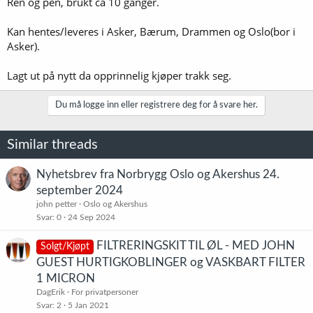
Ren og pen, brukt ca 10 ganger.
Kan hentes/leveres i Asker, Bærum, Drammen og Oslo(bor i
Asker).
Lagt ut på nytt da opprinnelig kjøper trakk seg.
Du må logge inn eller registrere deg for å svare her.
Similar threads
Nyhetsbrev fra Norbrygg Oslo og Akershus 24.
september 2024
john petter
Oslo og Akershus
Svar
0
24 Sep 2024
FILTRERINGSKIT TIL ØL - MED JOHN
Solgt/Kjøpt
GUEST HURTIGKOBLINGER og VASKBART FILTER
1 MICRON
DagErik
For privatpersoner
Svar
2
5 Jan 2021