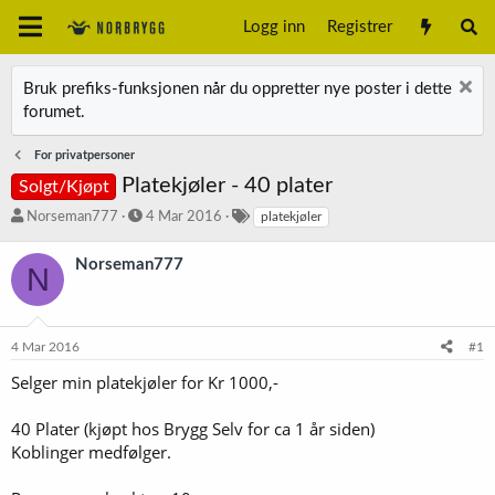
Logg inn
Registrer
Bruk prefiks-funksjonen når du oppretter nye poster i dette
forumet.
For privatpersoner
Platekjøler - 40 plater
Solgt/Kjøpt
T
S
S
Norseman777
4 Mar 2016
platekjøler
r
t
t
å
a
i
Norseman777
N
d
r
k
s
t
k
t
d
o
a
a
r
4 Mar 2016
#1
r
t
d
t
o
Selger min platekjøler for Kr 1000,-
e
r
40 Plater (kjøpt hos Brygg Selv for ca 1 år siden)
Koblinger medfølger.