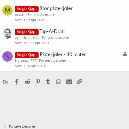
Stor platekjøler
M
Solgt/Kjøpt
mizzen
For privatpersoner
Svar
1
9 Apr 2019
Tap-A-Draft
Solgt/Kjøpt
Jørn Hammerud
For privatpersoner
Svar
15
17 Apr 2021
L
Platekjøler - 40 plater
N
Solgt/Kjøpt
å
Norseman777
For privatpersoner
s
Svar
7
4 Mar 2016
t
Facebook
Reddit
Pinterest
Tumblr
WhatsApp
E-post
Link
Del:
For privatpersoner