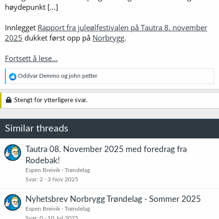
høydepunkt […]
Innlegget
Rapport fra juleølfestivalen på Tautra 8. november
2025
dukket først opp på
Norbrygg
.
Fortsett å lese...
R
Oddvar Demmo
og
john petter
e
a
k
Stengt for ytterligere svar.
s
j
o
Similar threads
n
e
r
Tautra 08. November 2025 med foredrag fra
:
Rodebak!
Espen Breivik
Trøndelag
Svar
2
3 Nov 2025
Nyhetsbrev Norbrygg Trøndelag - Sommer 2025
Espen Breivik
Trøndelag
Svar
0
10 Jul 2025