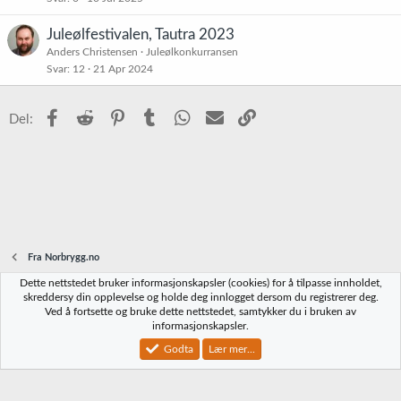
Juleølfestivalen, Tautra 2023
Anders Christensen
Juleølkonkurransen
Svar
12
21 Apr 2024
Facebook
Reddit
Pinterest
Tumblr
WhatsApp
E-post
Link
Del:
Fra Norbrygg.no
Dette nettstedet bruker informasjonskapsler (cookies) for å tilpasse innholdet,
Norbrygg-default
skreddersy din opplevelse og holde deg innlogget dersom du registrerer deg.
Ved å fortsette og bruke dette nettstedet, samtykker du i bruken av
Kontakt oss
Vilkår og regler
Personvernregler
Hjelp
Hjem
R
informasjonskapsler.
S
S
Godta
Lær mer...
®
Community platform by XenForo
© 2010-2023 XenForo Ltd.