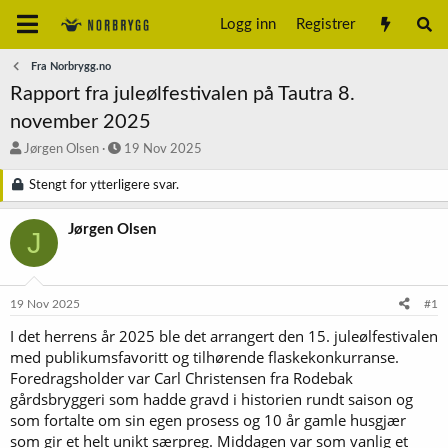
Logg inn
Registrer
Fra Norbrygg.no
Rapport fra juleølfestivalen på Tautra 8.
november 2025
T
S
Jørgen Olsen
19 Nov 2025
r
t
å
a
Stengt for ytterligere svar.
d
r
s
t
Jørgen Olsen
J
t
d
a
a
r
t
t
o
19 Nov 2025
#1
e
r
I det herrens år 2025 ble det arrangert den 15. juleølfestivalen
med publikumsfavoritt og tilhørende flaskekonkurranse.
Foredragsholder var Carl Christensen fra Rodebak
gårdsbryggeri som hadde gravd i historien rundt saison og
som fortalte om sin egen prosess og 10 år gamle husgjær
som gir et helt unikt særpreg. Middagen var som vanlig et