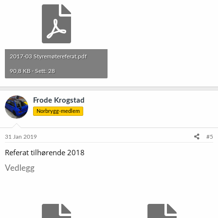
2017-03 Styremøtereferat.pdf
90,8 KB · Sett: 28
Frode Krogstad
Norbrygg-medlem
31 Jan 2019
#5
Referat tilhørende 2018
Vedlegg