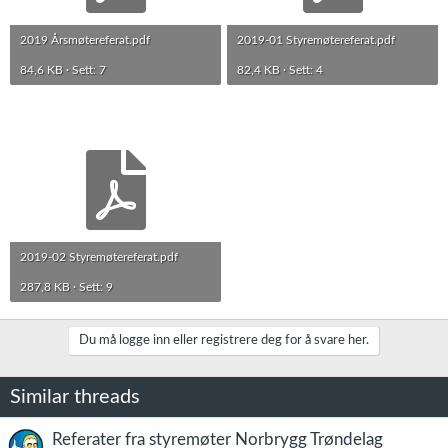
2019 Årsmøtereferat.pdf
2019-01 Styremøtereferat.pdf
84,6 KB · Sett: 7
82,4 KB · Sett: 4
2019-02 Styremøtereferat.pdf
287,8 KB · Sett: 9
Du må logge inn eller registrere deg for å svare her.
Similar threads
Referater fra styremøter Norbrygg Trøndelag