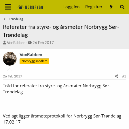
Logg inn
Registrer
Trøndelag
Referater fra styre- og årsmøter Norbrygg Sør-
Trøndelag
T
S
VonRabben
26 Feb 2017
r
t
å
a
VonRabben
d
r
Norbrygg-medlem
s
t
t
d
a
a
26 Feb 2017
#1
r
t
t
o
Tråd for referater fra styre- og årsmøter Norbrygg Sør-
e
Trøndelag
r
Vedlagt ligger årsmøteprotokoll for Norbrygg Sør-Trøndelag
17.02.17