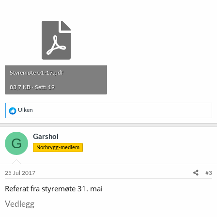
Styremøte 01-17.pdf
83,7 KB · Sett: 19
R
Ulken
e
a
k
Garshol
G
s
Norbrygg-medlem
j
o
n
e
25 Jul 2017
#3
r
Referat fra styremøte 31. mai
:
Vedlegg