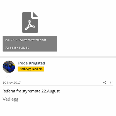
2017-02 Styremøtereferat.pdf
72,6 KB · Sett: 35
Frode Krogstad
Norbrygg-medlem
10 Nov 2017
#4
Referat fra styremøte 22.August
Vedlegg