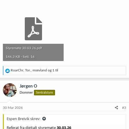
Styremøte 30.03.26.pdf
146,3 KB · Sett: 16
R
RoarChr
,
Tor.
,
msevland
og 1 til
e
a
k
Jørgen O
s
Dommer
Sentralstyre
j
o
n
e
30 Mar 2026
#3
r
:
Espen Breivik skrev:
Referat fra digitalt styremøte
30.03.26