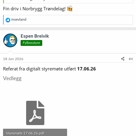
Fin driv i Norbrygg Trøndelag!
R
msevland
e
a
k
Espen Breivik
s
Fylkesstyre
j
o
n
e
18 Jun 2026
#4
r
Referat fra digitalt styremøte utført
17.06.26
:
Vedlegg
Styremøte 17.06.26.pdf