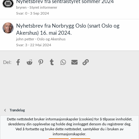
Nyhetsbrev fra sentralstyret sommer 2024
bryren
Styret informerer
Svar
0
3 Sep 2024
Nyhetsbrev fra Norbrygg Oslo (snart Oslo og
Akershus) 16. mai 2024.
john petter
Oslo og Akershus
Svar
3
22 Mai 2024
Facebook
Reddit
Pinterest
Tumblr
WhatsApp
E-post
Link
Del:
Trøndelag
Dette nettstedet bruker informasjonskapsler (cookies) for å tilpasse innholdet,
Norbrygg-default
skreddersy din opplevelse og holde deg innlogget dersom du registrerer deg.
Ved å fortsette og bruke dette nettstedet, samtykker du i bruken av
Kontakt oss
Vilkår og regler
Personvernregler
Hjelp
Hjem
R
informasjonskapsler.
S