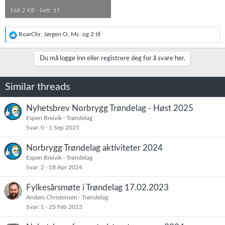
168,2 KB · Sett: 15
R
RoarChr
,
Jørgen O
,
Mc.
og 2 til
e
a
k
Du må logge inn eller registrere deg for å svare her.
s
j
o
Similar threads
n
e
r
Nyhetsbrev Norbrygg Trøndelag - Høst 2025
:
Espen Breivik
Trøndelag
Svar
0
1 Sep 2025
Norbrygg Trøndelag aktiviteter 2024
Espen Breivik
Trøndelag
Svar
2
18 Apr 2024
Fylkesårsmøte i Trøndelag 17.02.2023
Anders Christensen
Trøndelag
Svar
1
25 Feb 2023