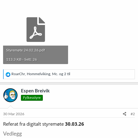
Styremøte 24.02.26.pdf
113,3 KB · Sett: 26
R
RoarChr
,
Hommelviking
,
Mc.
og 2 til
e
a
k
Espen Breivik
s
Fylkesstyre
j
o
n
e
30 Mar 2026
#2
r
Referat fra digitalt styremøte
30.03.26
:
Vedlegg