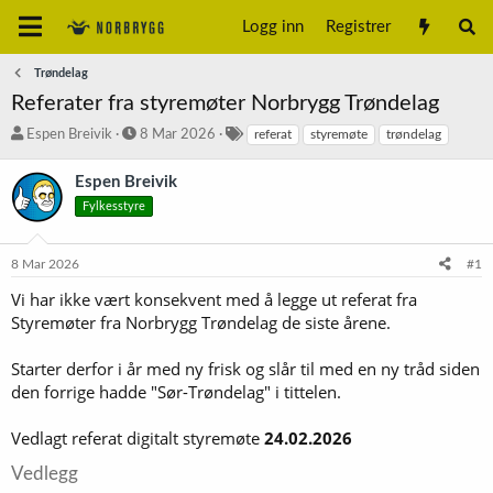
Logg inn
Registrer
Trøndelag
Referater fra styremøter Norbrygg Trøndelag
T
S
S
Espen Breivik
8 Mar 2026
referat
styremøte
trøndelag
r
t
t
å
a
i
Espen Breivik
d
r
k
Fylkesstyre
s
t
k
t
d
o
a
a
r
8 Mar 2026
#1
r
t
d
t
o
Vi har ikke vært konsekvent med å legge ut referat fra
e
Styremøter fra Norbrygg Trøndelag de siste årene.
r
Starter derfor i år med ny frisk og slår til med en ny tråd siden
den forrige hadde "Sør-Trøndelag" i tittelen.
Vedlagt referat digitalt styremøte
24.02.2026
Vedlegg