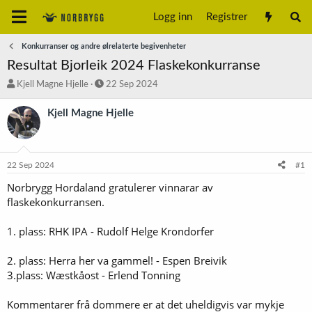
Logg inn
Registrer
Konkurranser og andre ølrelaterte begivenheter
Resultat Bjorleik 2024 Flaskekonkurranse
T
S
Kjell Magne Hjelle
22 Sep 2024
r
t
å
a
Kjell Magne Hjelle
d
r
s
t
t
d
a
a
22 Sep 2024
#1
r
t
t
o
Norbrygg Hordaland gratulerer vinnarar av
e
flaskekonkurransen.
r
1. plass: RHK IPA - Rudolf Helge Krondorfer
2. plass: Herra her va gammel! - Espen Breivik
3.plass: Wæstkåost - Erlend Tonning
Kommentarer frå dommere er at det uheldigvis var mykje