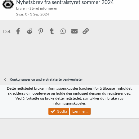
r
Nyhetsbrev fra sentralstyret sommer 2024
:
bryren
Styret informerer
Svar
0
3 Sep 2024
Facebook
Reddit
Pinterest
Tumblr
WhatsApp
E-post
Link
Del:
Konkurranser og andre ølrelaterte begivenheter
Dette nettstedet bruker informasjonskapsler (cookies) for å tilpasse innholdet,
Norbrygg-default
skreddersy din opplevelse og holde deg innlogget dersom du registrerer deg.
Ved å fortsette og bruke dette nettstedet, samtykker du i bruken av
Kontakt oss
Vilkår og regler
Personvernregler
Hjelp
Hjem
R
informasjonskapsler.
S
S
Godta
Lær mer...
®
Community platform by XenForo
© 2010-2023 XenForo Ltd.