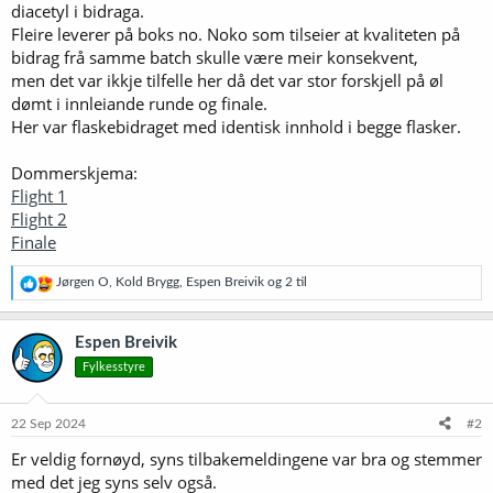
diacetyl i bidraga.
Fleire leverer på boks no. Noko som tilseier at kvaliteten på
bidrag frå samme batch skulle være meir konsekvent,
men det var ikkje tilfelle her då det var stor forskjell på øl
dømt i innleiande runde og finale.
Her var flaskebidraget med identisk innhold i begge flasker.
Dommerskjema:
Flight 1
Flight 2
Finale
R
Jørgen O
,
Kold Brygg
,
Espen Breivik
og 2 til
e
a
k
Espen Breivik
s
Fylkesstyre
j
o
n
e
22 Sep 2024
#2
r
Er veldig fornøyd, syns tilbakemeldingene var bra og stemmer
:
med det jeg syns selv også.