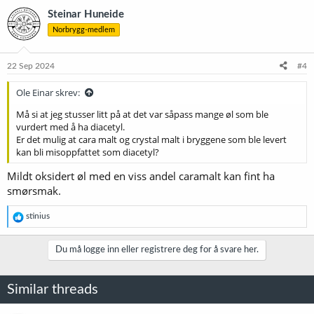
k
Steinar Huneide
s
Norbrygg-medlem
j
o
n
e
22 Sep 2024
#4
r
:
Ole Einar skrev:
Må si at jeg stusser litt på at det var såpass mange øl som ble
vurdert med å ha diacetyl.
Er det mulig at cara malt og crystal malt i bryggene som ble levert
kan bli misoppfattet som diacetyl?
Mildt oksidert øl med en viss andel caramalt kan fint ha
smørsmak.
R
stinius
e
a
k
Du må logge inn eller registrere deg for å svare her.
s
j
o
Similar threads
n
e