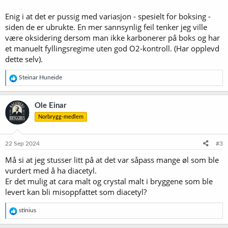
Enig i at det er pussig med variasjon - spesielt for boksing -
siden de er ubrukte. En mer sannsynlig feil tenker jeg ville
være oksidering dersom man ikke karbonerer på boks og har
et manuelt fyllingsregime uten god O2-kontroll. (Har opplevd
dette selv).
R
Steinar Huneide
e
a
k
Ole Einar
s
Norbrygg-medlem
j
o
n
e
22 Sep 2024
#3
r
Må si at jeg stusser litt på at det var såpass mange øl som ble
:
vurdert med å ha diacetyl.
Er det mulig at cara malt og crystal malt i bryggene som ble
levert kan bli misoppfattet som diacetyl?
R
stinius
e
a