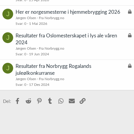
L
Her er norgesmesterne i hjemmebrygging 2026
J
å
Jørgen Olsen
Fra Norbrygg.no
Svar
0
1 Mai 2026
s
t
L
Resultater fra Oslomesterskapet i lys ale våren
J
å
2024
s
Jørgen Olsen
Fra Norbrygg.no
t
Svar
0
19 Jun 2024
L
Resultater fra Norbrygg Rogalands
J
å
juleølkonkurranse
s
Jørgen Olsen
Fra Norbrygg.no
t
Svar
0
17 Des 2024
Facebook
Reddit
Pinterest
Tumblr
WhatsApp
E-post
Link
Del: