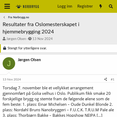
Logg inn
Registrer
Fra Norbrygg.no
Resultater fra Oslomesterskapet i
hjemmebrygging 2024
T
S
Jørgen Olsen
13 Nov 2024
r
t
å
a
Stengt for ytterligere svar.
d
r
s
t
Jørgen Olsen
J
t
d
a
a
r
t
t
o
13 Nov 2024
#1
e
r
Torsdag 7. november ble et vellykket arrangement
gjennomført på Golia velhus i Oslo. Publikum fikk smake 20
forskjellige brygg og stemte fram de følgende ølene som de
fem beste: 1. plass: Einar Michelsen – Oude Dunkel Blonde 2.
plass: Nordahl Bruns Nanobryggeri – F.U.C.K. T.R.U.M Pale ale
3. plass: Thorbjørn Bakke – Bakkes Hopshow NEIPA […]