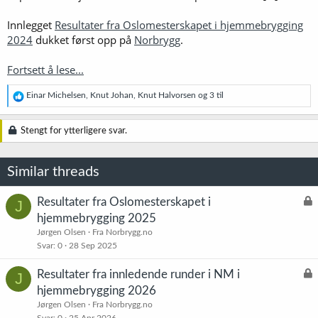
Innlegget
Resultater fra Oslomesterskapet i hjemmebrygging
2024
dukket først opp på
Norbrygg
.
Fortsett å lese...
R
Einar Michelsen
,
Knut Johan
,
Knut Halvorsen
og 3 til
e
a
k
Stengt for ytterligere svar.
s
j
o
Similar threads
n
e
r
L
Resultater fra Oslomesterskapet i
J
:
å
hjemmebrygging 2025
s
Jørgen Olsen
Fra Norbrygg.no
t
Svar
0
28 Sep 2025
L
Resultater fra innledende runder i NM i
J
å
hjemmebrygging 2026
s
Jørgen Olsen
Fra Norbrygg.no
t
Svar
0
25 Apr 2026