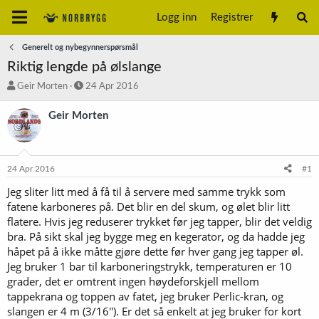
Logg inn
Registrer
Generelt og nybegynnerspørsmål
Riktig lengde på ølslange
T
S
Geir Morten
24 Apr 2016
r
t
å
a
Geir Morten
d
r
s
t
t
d
a
a
24 Apr 2016
#1
r
t
t
o
Jeg sliter litt med å få til å servere med samme trykk som
e
fatene karboneres på. Det blir en del skum, og ølet blir litt
r
flatere. Hvis jeg reduserer trykket før jeg tapper, blir det veldig
bra. På sikt skal jeg bygge meg en kegerator, og da hadde jeg
håpet på å ikke måtte gjøre dette før hver gang jeg tapper øl.
Jeg bruker 1 bar til karboneringstrykk, temperaturen er 10
grader, det er omtrent ingen høydeforskjell mellom
tappekrana og toppen av fatet, jeg bruker Perlic-kran, og
slangen er 4 m (3/16''). Er det så enkelt at jeg bruker for kort