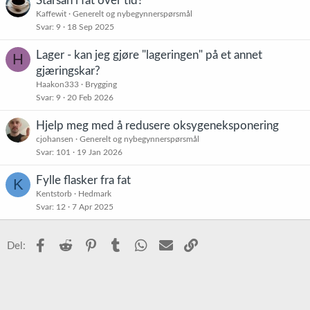
Starsan i fat over tid?
Kaffewit
Generelt og nybegynnerspørsmål
Svar
9
18 Sep 2025
Lager - kan jeg gjøre "lageringen" på et annet
H
gjæringskar?
Haakon333
Brygging
Svar
9
20 Feb 2026
Hjelp meg med å redusere oksygeneksponering
cjohansen
Generelt og nybegynnerspørsmål
Svar
101
19 Jan 2026
Fylle flasker fra fat
K
Kentstorb
Hedmark
Svar
12
7 Apr 2025
Facebook
Reddit
Pinterest
Tumblr
WhatsApp
E-post
Link
Del: