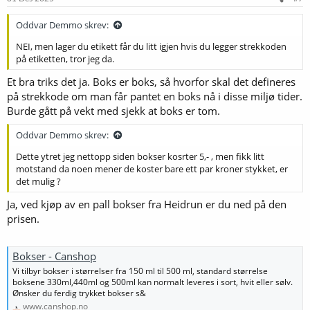
Oddvar Demmo skrev:
NEI, men lager du etikett får du litt igjen hvis du legger strekkoden
på etiketten, tror jeg da.
Et bra triks det ja. Boks er boks, så hvorfor skal det defineres
på strekkode om man får pantet en boks nå i disse miljø tider.
Burde gått på vekt med sjekk at boks er tom.
Oddvar Demmo skrev:
Dette ytret jeg nettopp siden bokser kosrter 5,- , men fikk litt
motstand da noen mener de koster bare ett par kroner stykket, er
det mulig ?
Ja, ved kjøp av en pall bokser fra Heidrun er du ned på den
prisen.
Bokser - Canshop
Vi tilbyr bokser i størrelser fra 150 ml til 500 ml, standard størrelse
boksene 330ml,440ml og 500ml kan normalt leveres i sort, hvit eller sølv.
Ønsker du ferdig trykket bokser s&
www.canshop.no