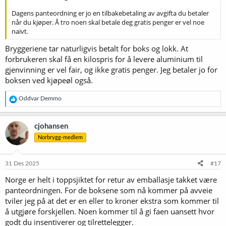
Dagens panteordning er jo en tilbakebetaling av avgifta du betaler
når du kjøper. Å tro noen skal betale deg gratis penger er vel noe
naivt.
Bryggeriene tar naturligvis betalt for boks og lokk. At
forbrukeren skal få en kilospris for å levere aluminium til
gjenvinning er vel fair, og ikke gratis penger. Jeg betaler jo for
boksen ved kjøpeøl også.
R
Oddvar Demmo
e
a
k
cjohansen
s
Norbrygg-medlem
j
o
n
e
31 Des 2025
#17
r
Norge er helt i toppsjiktet for retur av emballasje takket være
:
panteordningen. For de boksene som nå kommer på avveie
tviler jeg på at det er en eller to kroner ekstra som kommer til
å utgjøre forskjellen. Noen kommer til å gi faen uansett hvor
godt du insentiverer og tilrettelegger.