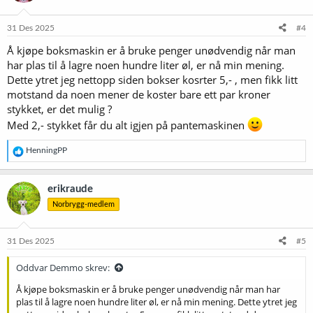
31 Des 2025
#4
Å kjøpe boksmaskin er å bruke penger unødvendig når man
har plas til å lagre noen hundre liter øl, er nå min mening.
Dette ytret jeg nettopp siden bokser kosrter 5,- , men fikk litt
motstand da noen mener de koster bare ett par kroner
stykket, er det mulig ?
Med 2,- stykket får du alt igjen på pantemaskinen
R
HenningPP
e
a
k
erikraude
s
Norbrygg-medlem
j
o
n
e
31 Des 2025
#5
r
:
Oddvar Demmo skrev:
Å kjøpe boksmaskin er å bruke penger unødvendig når man har
plas til å lagre noen hundre liter øl, er nå min mening. Dette ytret jeg