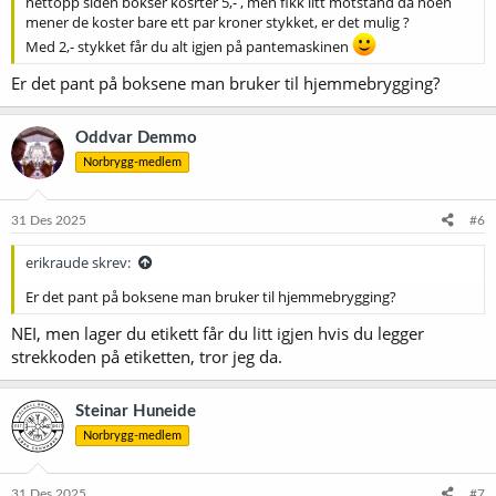
nettopp siden bokser kosrter 5,- , men fikk litt motstand da noen
mener de koster bare ett par kroner stykket, er det mulig ?
Med 2,- stykket får du alt igjen på pantemaskinen
Er det pant på boksene man bruker til hjemmebrygging?
Oddvar Demmo
Norbrygg-medlem
31 Des 2025
#6
erikraude skrev:
Er det pant på boksene man bruker til hjemmebrygging?
NEI, men lager du etikett får du litt igjen hvis du legger
strekkoden på etiketten, tror jeg da.
Steinar Huneide
Norbrygg-medlem
31 Des 2025
#7