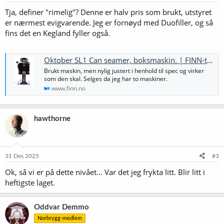
Tja, definer "rimelig"? Denne er halv pris som brukt, utstyret
er nærmest evigvarende. Jeg er fornøyd med Duofiller, og så
fins det en Kegland fyller også.
Oktober SL1 Can seamer, boksmaskin. | FINN-torget
Brukt maskin, men nylig justert i henhold til spec og virker
som den skal. Selges da jeg har to maskiner.
www.finn.no
hawthorne
31 Des 2025
#3
Ok, så vi er på dette nivået... Var det jeg frykta litt. Blir litt i
heftigste laget.
Oddvar Demmo
Norbrygg-medlem