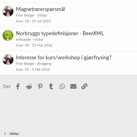
Magnetrørerspørsmål
Finn Berger
Utstyr
Svar
10
19 Jul 2025
Norbryggs typedefinisjoner - BeerXML
erikraude
Utstyr
Svar
39
25 Mai 2026
Interesse for kurs/workshop i gjærfrysing?
Finn Berger
Brygging
Svar
92
5 Feb 2026
Facebook
Reddit
Pinterest
Tumblr
WhatsApp
E-post
Link
Del:
Utstyr