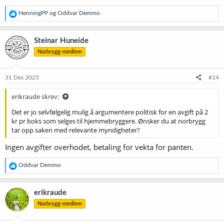
R
HenningPP
og
Oddvar Demmo
e
a
k
Steinar Huneide
s
Norbrygg-medlem
j
o
n
e
31 Des 2025
#14
r
:
erikraude skrev:
Det er jo selvfølgelig mulig å argumentere politisk for en avgift på 2
kr pr boks som selges til hjemmebryggere. Ønsker du at norbrygg
tar opp saken med relevante myndigheter?
Ingen avgifter overhodet, betaling for vekta for panten.
R
Oddvar Demmo
e
a
k
erikraude
s
Norbrygg-medlem
j
o
n