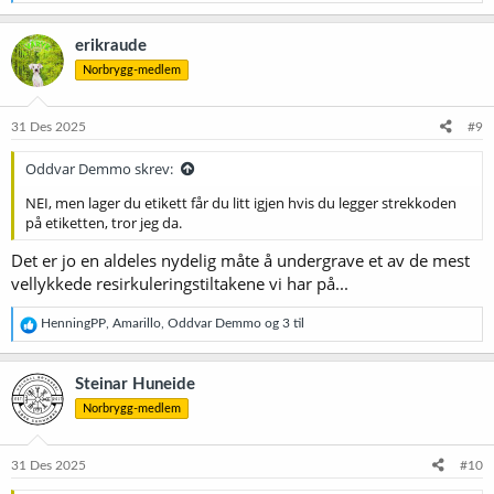
e
a
k
erikraude
s
Norbrygg-medlem
j
o
n
e
31 Des 2025
#9
r
:
Oddvar Demmo skrev:
NEI, men lager du etikett får du litt igjen hvis du legger strekkoden
på etiketten, tror jeg da.
Det er jo en aldeles nydelig måte å undergrave et av de mest
vellykkede resirkuleringstiltakene vi har på...
R
HenningPP
,
Amarillo
,
Oddvar Demmo
og 3 til
e
a
k
Steinar Huneide
s
Norbrygg-medlem
j
o
n
e
31 Des 2025
#10
r