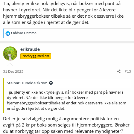
Tja, plenty er ikke nok tydeligvis, når bokser med pant på
havner i dyreforet. Når det ikke blir penger for å levere
hjemmebryggerbokser tilbake så er det nok dessverre ikke
alle som er så gode i hjertet at de gjør det.
R
Oddvar Demmo
e
a
k
erikraude
s
Norbrygg-medlem
j
o
n
e
31 Des 2025
#13
r
:
Steinar Huneide skrev:
Tja, plenty er ikke nok tydeligvis, når bokser med pant på havner i
dyreforet. Når det ikke blir penger for å levere
hjemmebryggerbokser tilbake så er det nok dessverre ikke alle som
er så gode i hjertet at de gjør det.
Det er jo selvfølgelig mulig å argumentere politisk for en
avgift på 2 kr pr boks som selges til hjemmebryggere. Ønsker
du at norbrygg tar opp saken med relevante myndigheter?