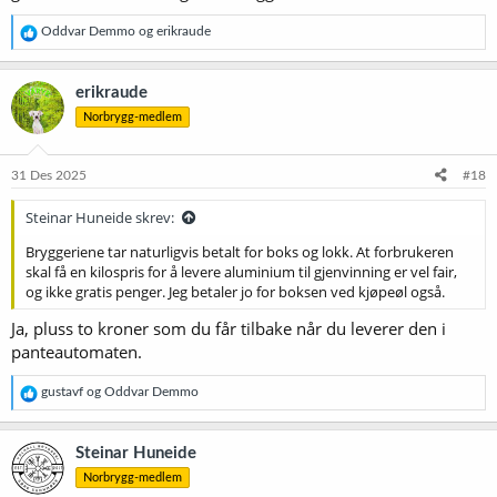
R
Oddvar Demmo
og
erikraude
e
a
k
erikraude
s
Norbrygg-medlem
j
o
n
e
31 Des 2025
#18
r
:
Steinar Huneide skrev:
Bryggeriene tar naturligvis betalt for boks og lokk. At forbrukeren
skal få en kilospris for å levere aluminium til gjenvinning er vel fair,
og ikke gratis penger. Jeg betaler jo for boksen ved kjøpeøl også.
Ja, pluss to kroner som du får tilbake når du leverer den i
panteautomaten.
R
gustavf
og
Oddvar Demmo
e
a
k
Steinar Huneide
s
Norbrygg-medlem
j