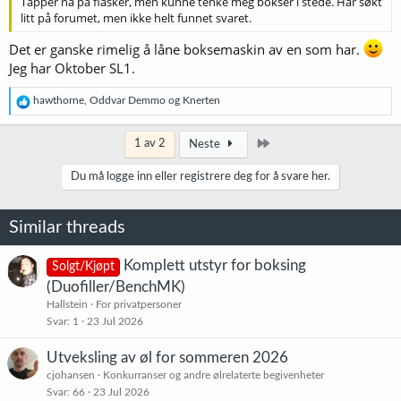
Tapper nå på flasker, men kunne tenke meg bokser i stede. Har søkt
litt på forumet, men ikke helt funnet svaret.
Det er ganske rimelig å låne boksemaskin av en som har.
Jeg har Oktober SL1.
R
hawthorne
,
Oddvar Demmo
og
Knerten
e
a
k
Siste
1 av 2
Neste
s
j
Du må logge inn eller registrere deg for å svare her.
o
n
e
Similar threads
r
:
Komplett utstyr for boksing
Solgt/Kjøpt
(Duofiller/BenchMK)
Hallstein
For privatpersoner
Svar
1
23 Jul 2026
Utveksling av øl for sommeren 2026
cjohansen
Konkurranser og andre ølrelaterte begivenheter
Svar
66
23 Jul 2026