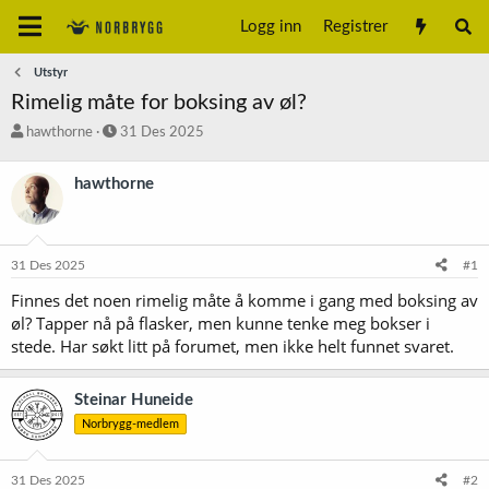
Logg inn
Registrer
Utstyr
Rimelig måte for boksing av øl?
T
S
hawthorne
31 Des 2025
r
t
å
a
hawthorne
d
r
s
t
t
d
a
a
31 Des 2025
#1
r
t
t
o
Finnes det noen rimelig måte å komme i gang med boksing av
e
øl? Tapper nå på flasker, men kunne tenke meg bokser i
r
stede. Har søkt litt på forumet, men ikke helt funnet svaret.
Steinar Huneide
Norbrygg-medlem
31 Des 2025
#2