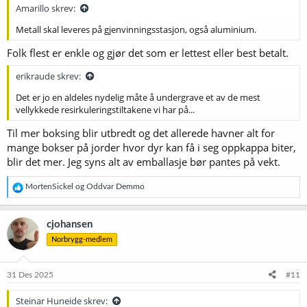
:
Amarillo skrev:
Metall skal leveres på gjenvinningsstasjon, også aluminium.
Folk flest er enkle og gjør det som er lettest eller best betalt.
erikraude skrev:
Det er jo en aldeles nydelig måte å undergrave et av de mest
vellykkede resirkuleringstiltakene vi har på...
Til mer boksing blir utbredt og det allerede havner alt for
mange bokser på jorder hvor dyr kan få i seg oppkappa biter,
blir det mer. Jeg syns alt av emballasje bør pantes på vekt.
R
MortenSickel
og
Oddvar Demmo
e
a
k
cjohansen
s
Norbrygg-medlem
j
o
n
e
31 Des 2025
#11
r
:
Steinar Huneide skrev: