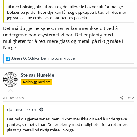
Til mer boksing blir utbredt og det allerede havner alt for mange
bokser på jorder hvor dyr kan få i seg oppkappa biter, blir det mer.
Jeg syns alt av emballasje bør pantes på vekt.
Det må du gjerne synes, men vi kommer ikke dit ved å
undergrave pantesystemet vi har. Det er plenty med
muligheter for å returnere glass og metall på riktig måte i
Norge.
R
Jørgen O
,
Oddvar Demmo
og
erikraude
e
a
k
Steinar Huneide
s
Norbrygg-medlem
j
o
n
e
31 Des 2025
#12
r
:
cjohansen skrev:
Det må du gjerne synes, men vi kommer ikke dit ved å undergrave
pantesystemet vi har. Det er plenty med muligheter for å returnere
glass og metall på riktig måte i Norge.