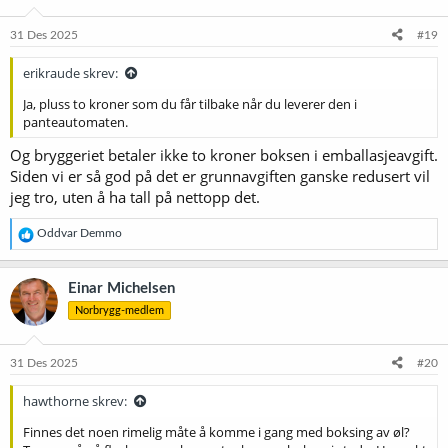
o
n
e
31 Des 2025
#19
r
:
erikraude skrev:
Ja, pluss to kroner som du får tilbake når du leverer den i
panteautomaten.
Og bryggeriet betaler ikke to kroner boksen i emballasjeavgift.
Siden vi er så god på det er grunnavgiften ganske redusert vil
jeg tro, uten å ha tall på nettopp det.
R
Oddvar Demmo
e
a
k
Einar Michelsen
s
Norbrygg-medlem
j
o
n
e
31 Des 2025
#20
r
:
hawthorne skrev:
Finnes det noen rimelig måte å komme i gang med boksing av øl?