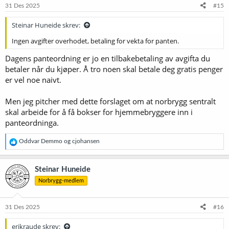
e
31 Des 2025
#15
r
:
Steinar Huneide skrev:
Ingen avgifter overhodet, betaling for vekta for panten.
Dagens panteordning er jo en tilbakebetaling av avgifta du
betaler når du kjøper. Å tro noen skal betale deg gratis penger
er vel noe naivt.
Men jeg pitcher med dette forslaget om at norbrygg sentralt
skal arbeide for å få bokser for hjemmebryggere inn i
panteordninga.
R
Oddvar Demmo
og
cjohansen
e
a
k
Steinar Huneide
s
Norbrygg-medlem
j
o
n
e
31 Des 2025
#16
r
:
erikraude skrev: