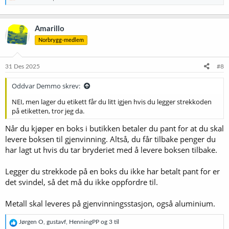
Amarillo
Norbrygg-medlem
31 Des 2025
#8
Oddvar Demmo skrev:
NEI, men lager du etikett får du litt igjen hvis du legger strekkoden
på etiketten, tror jeg da.
Når du kjøper en boks i butikken betaler du pant for at du skal
levere boksen til gjenvinning. Altså, du får tilbake penger du
har lagt ut hvis du tar bryderiet med å levere boksen tilbake.
Legger du strekkode på en boks du ikke har betalt pant for er
det svindel, så det må du ikke oppfordre til.
Metall skal leveres på gjenvinningsstasjon, også aluminium.
R
Jørgen O
,
gustavf
,
HenningPP
og 3 til