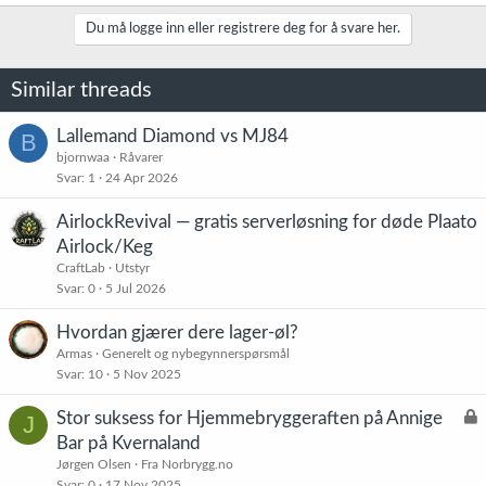
a
k
Du må logge inn eller registrere deg for å svare her.
s
j
o
Similar threads
n
e
r
Lallemand Diamond vs MJ84
B
:
bjornwaa
Råvarer
Svar
1
24 Apr 2026
AirlockRevival — gratis serverløsning for døde Plaato
Airlock/Keg
CraftLab
Utstyr
Svar
0
5 Jul 2026
Hvordan gjærer dere lager-øl?
Armas
Generelt og nybegynnerspørsmål
Svar
10
5 Nov 2025
L
Stor suksess for Hjemmebryggeraften på Annige
J
å
Bar på Kvernaland
s
Jørgen Olsen
Fra Norbrygg.no
t
Svar
0
17 Nov 2025