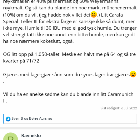
røyksmaken er 40% pilsnermalt og 60% Weyermanns
røykmalt. Og så kan du blande inn noe mørkt münchenermalt
(10%) om du vil. (Jeg hadde nok villet det
.) Litt Carafa
Special II eller III for ekstra farge er kanskje ikke så dumt, men
ikke mye. Humle til 30 IBU med ei god tysk humle. Du trenger
vel strengt tatt ikke noe annet enn bitterhumle, men kan godt
ha noe nærmere kokeslutt, også.
OG litt opp på 1.050-tallet. Meske en halvtime på 64 og så tre
kvarter på 71/72.
Gjæres med lagergjær sånn som du synes lager bør gjæres
.
Vil du ha en anelse sødme kan du blande inn litt Caramunich
II.
Sist redigert:
6 Jul 2022
R
SveinB
og
Børre Aursnes
e
a
k
Ravneklo
R
s