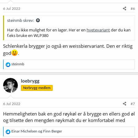
n
e
6 Jul 2022
#6
r
:
steinmb skrev:
Har du ikke mulighet for en lager. Her er en
hvetevariant
der du kan
f.eks bruke en WLP380
Schlenkerla brygger jo også en weissbiervariant. Den er riktig
god
.
R
steinmb
e
a
k
loebrygg
s
Norbrygg-medlem
j
o
n
e
6 Jul 2022
#7
r
Hemmeligheten bak en god røykøl er å brygge en ellers god øl
:
og tilsette den mengden røykmalt du er komfortabel med
R
Einar Michelsen
og
Finn Berger
e