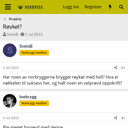
Logg inn
Registrer
Brygging
Røykøl?
T
S
SveinB
5 Jul 2022
r
t
å
a
SveinB
S
d
r
Norbrygg-medlem
s
t
t
d
a
a
5 Jul 2022
#1
r
t
t
o
Har noen av norbryggerne brygget røykøl med hell? Hva er
e
nøkkelen til suksess her, og haR noen en velprøvd oppskrift?
r
loebrygg
Norbrygg-medlem
5 Jul 2022
#2
Ble meget fornøyd med denne