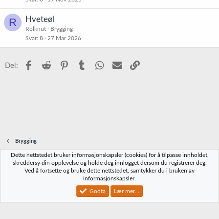
Hveteøl
R
Rolknut
Brygging
Svar
8
27 Mar 2026
Facebook
Reddit
Pinterest
Tumblr
WhatsApp
E-post
Link
Del:
Brygging
Dette nettstedet bruker informasjonskapsler (cookies) for å tilpasse innholdet,
Norbrygg-default
skreddersy din opplevelse og holde deg innlogget dersom du registrerer deg.
Ved å fortsette og bruke dette nettstedet, samtykker du i bruken av
Kontakt oss
Vilkår og regler
Personvernregler
Hjelp
Hjem
R
informasjonskapsler.
S
S
Godta
Lær mer...
®
Community platform by XenForo
© 2010-2023 XenForo Ltd.