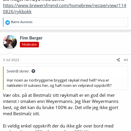
https://www.brewersfriend.com/homebrew/recipe/view/114
0826/rykbokk
R
Børre Aursnes
e
a
k
Finn Berger
s
Moderator
j
o
n
e
5 Jul 2022
#3
r
:
SveinB skrev:
Har noen av norbryggerne brygget røykøl med hell? Hva er
nøkkelen til suksess her, og haR noen en velprøvd oppskrift?
Vær obs. på at Bestmalz sitt røykmalt er en god del mer
intenst i smaken enn Weyermanns. Jeg liker Weyermanns
best, og det kan du bruke 100% av. Det ville jeg ikke gjort
med Bestmalz sitt.
Ei veldig enkel oppskrift der du ikke går over bord med