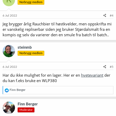
Norbrygg-medlem
j
o
n
e
6 Jul 2022
#4
r
Jeg brygger årlig Rauchbier til høstkvelder, men oppskrifta mi
:
er vanskelig repliserbar siden jeg bruker Stjørdalsmalt fra en
kompis og selv da varierer den en smule fra batch til batch..
steinmb
Norbrygg-medlem
6 Jul 2022
#5
Har du ikke mulighet for en lager. Her er en
hvetevariant
der
du kan f.eks bruke en WLP380
R
Finn Berger
e
a
k
Finn Berger
s
Moderator
j
o