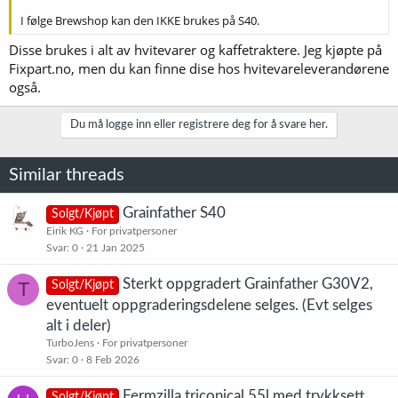
I følge Brewshop kan den IKKE brukes på S40.
Disse brukes i alt av hvitevarer og kaffetraktere. Jeg kjøpte på
Fixpart.no, men du kan finne dise hos hvitevareleverandørene
også.
Du må logge inn eller registrere deg for å svare her.
Similar threads
Grainfather S40
Solgt/Kjøpt
Eirik KG
For privatpersoner
Svar
0
21 Jan 2025
Sterkt oppgradert Grainfather G30V2,
T
Solgt/Kjøpt
eventuelt oppgraderingsdelene selges. (Evt selges
alt i deler)
TurboJens
For privatpersoner
Svar
0
8 Feb 2026
Fermzilla triconical 55l med trykksett
Solgt/Kjøpt