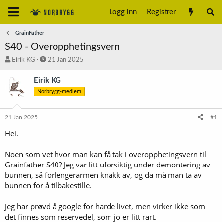
Logg inn
Registrer
GrainFather
S40 - Overopphetingsvern
T
S
Eirik KG
21 Jan 2025
r
t
å
a
Eirik KG
d
r
Norbrygg-medlem
s
t
t
d
a
a
21 Jan 2025
#1
r
t
t
o
Hei.
e
r
Noen som vet hvor man kan få tak i overopphetingsvern til
Grainfather S40? Jeg var litt uforsiktig under demontering av
bunnen, så forlengerarmen knakk av, og da må man ta av
bunnen for å tilbakestille.
Jeg har prøvd å google for harde livet, men virker ikke som
det finnes som reservedel, som jo er litt rart.