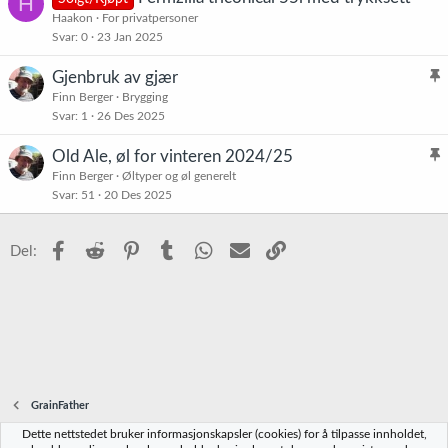
H
Haakon
For privatpersoner
Svar
0
23 Jan 2025
Gjenbruk av gjær
l
Finn Berger
Brygging
Svar
1
26 Des 2025
i
s
Old Ale, øl for vinteren 2024/25
t
l
Finn Berger
Øltyper og øl generelt
r
Svar
51
20 Des 2025
i
e
s
t
t
Facebook
Reddit
Pinterest
Tumblr
WhatsApp
E-post
Link
Del:
r
e
t
GrainFather
Dette nettstedet bruker informasjonskapsler (cookies) for å tilpasse innholdet,