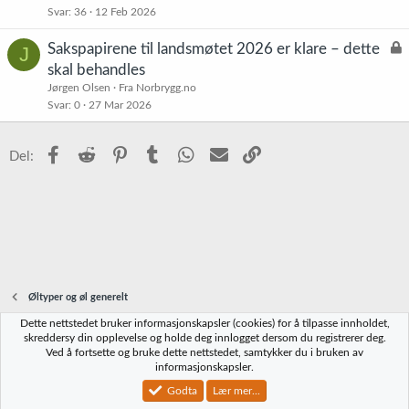
Svar
36
12 Feb 2026
e
t
L
Sakspapirene til landsmøtet 2026 er klare – dette
J
å
skal behandles
s
Jørgen Olsen
Fra Norbrygg.no
t
Svar
0
27 Mar 2026
Facebook
Reddit
Pinterest
Tumblr
WhatsApp
E-post
Link
Del:
Øltyper og øl generelt
Dette nettstedet bruker informasjonskapsler (cookies) for å tilpasse innholdet,
Norbrygg-default
skreddersy din opplevelse og holde deg innlogget dersom du registrerer deg.
Ved å fortsette og bruke dette nettstedet, samtykker du i bruken av
Kontakt oss
Vilkår og regler
Personvernregler
Hjelp
Hjem
R
informasjonskapsler.
S
S
Godta
Lær mer...
®
Community platform by XenForo
© 2010-2023 XenForo Ltd.