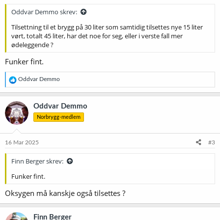
Oddvar Demmo skrev:
Tilsettning til et brygg på 30 liter som samtidig tilsettes nye 15 liter
vørt, totalt 45 liter, har det noe for seg, eller i verste fall mer
ødeleggende ?
Funker fint.
R
Oddvar Demmo
e
a
k
Oddvar Demmo
s
Norbrygg-medlem
j
o
n
e
16 Mar 2025
#3
r
:
Finn Berger skrev:
Funker fint.
Oksygen må kanskje også tilsettes ?
Finn Berger