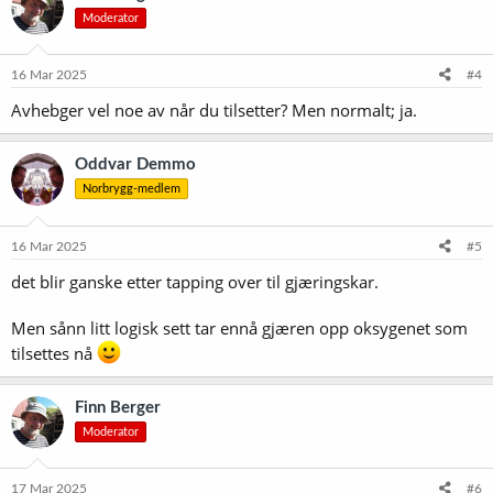
Moderator
16 Mar 2025
#4
Avhebger vel noe av når du tilsetter? Men normalt; ja.
Oddvar Demmo
Norbrygg-medlem
16 Mar 2025
#5
det blir ganske etter tapping over til gjæringskar.
Men sånn litt logisk sett tar ennå gjæren opp oksygenet som
tilsettes nå
Finn Berger
Moderator
17 Mar 2025
#6