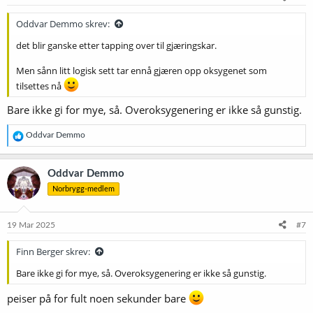
Oddvar Demmo skrev:
det blir ganske etter tapping over til gjæringskar.
Men sånn litt logisk sett tar ennå gjæren opp oksygenet som
tilsettes nå
Bare ikke gi for mye, så. Overoksygenering er ikke så gunstig.
R
Oddvar Demmo
e
a
k
Oddvar Demmo
s
Norbrygg-medlem
j
o
n
e
19 Mar 2025
#7
r
:
Finn Berger skrev:
Bare ikke gi for mye, så. Overoksygenering er ikke så gunstig.
peiser på for fult noen sekunder bare