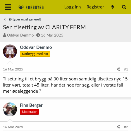
Logg inn
Registrer
Øltyper og øl generelt
Sen tilsetting av CLARITY FERM
T
S
Oddvar Demmo
16 Mar 2025
r
t
å
a
Oddvar Demmo
d
r
Norbrygg-medlem
s
t
t
d
a
a
16 Mar 2025
#1
r
t
t
o
Tilsettning til et brygg på 30 liter som samtidig tilsettes nye 15
e
liter vørt, totalt 45 liter, har det noe for seg, eller i verste fall
r
mer ødeleggende ?
Finn Berger
Moderator
16 Mar 2025
#2