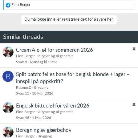
R
Finn Berger
e
a
k
Du må logge inn eller registrere deg for å svare her.
s
j
o
Similar threads
n
e
r
Cream Ale, øl for sommeren 2026
:
l
Finn Berger
Øltyper og øl generelt
Svar
5
Mandag kl 11:13
i
s
Split batch: felles base for belgisk blonde + lager –
R
t
innspill på oppskrift?
r
RasmusD
Brygging
e
Svar
13
18 Mar 2026
t
Engelsk bitter, øl for våren 2026
l
Finn Berger
Øltyper og øl generelt
Svar
46
1 Mar 2026
i
s
Beregning av gjærbehov
t
Finn Berger
Brygging
r