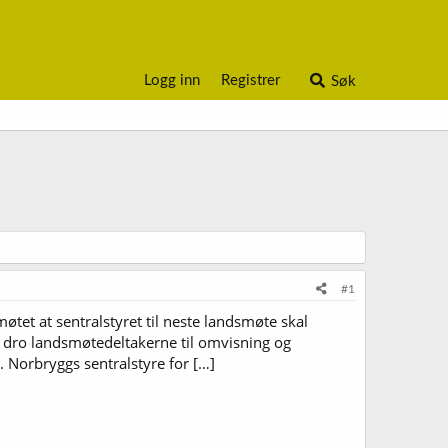
Logg inn
Registrer
Søk
#1
møtet at sentralstyret til neste landsmøte skal
et, dro landsmøtedeltakerne til omvisning og
 Norbryggs sentralstyre for […]