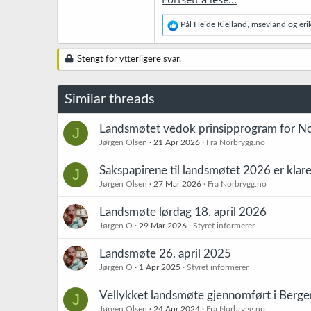
R
Pål Heide Kielland
,
msevland
og
eri
e
a
k
Stengt for ytterligere svar.
s
j
o
Similar threads
n
e
r
Landsmøtet vedok prinsipprogram for N
J
:
Jørgen Olsen
21 Apr 2026
Fra Norbrygg.no
Sakspapirene til landsmøtet 2026 er klare
J
Jørgen Olsen
27 Mar 2026
Fra Norbrygg.no
Landsmøte lørdag 18. april 2026
Jørgen O
29 Mar 2026
Styret informerer
Landsmøte 26. april 2025
Jørgen O
1 Apr 2025
Styret informerer
Vellykket landsmøte gjennomført i Berge
J
Jørgen Olsen
24 Apr 2024
Fra Norbrygg.no