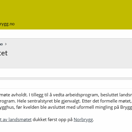
rygg.no
no
tet
møte avholdt. I tillegg til å vedta arbeidsprogram, besluttet lands
pprogram. Hele sentralstyret ble gjenvalgt. Etter det formelle møt
gghus, før kvelden ble avsluttet med uformell mingling på Brygg.
gt av landsmøtet
dukket først opp på
Norbrygg
.