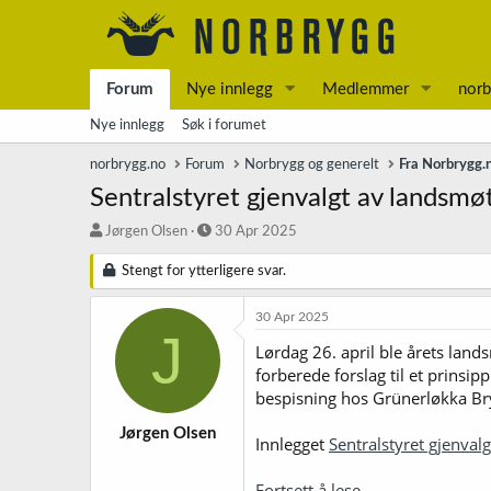
Forum
Nye innlegg
Medlemmer
norb
Nye innlegg
Søk i forumet
norbrygg.no
Forum
Norbrygg og generelt
Fra Norbrygg.
Sentralstyret gjenvalgt av landsmø
T
S
Jørgen Olsen
30 Apr 2025
r
t
å
a
Stengt for ytterligere svar.
d
r
s
t
30 Apr 2025
t
d
J
Lørdag 26. april ble årets lands
a
a
r
t
forberede forslag til et prinsi
t
o
bespisning hos Grünerløkka Bry
e
r
Jørgen Olsen
Innlegget
Sentralstyret gjenval
Fortsett å lese...