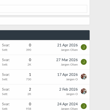
Svar
0
21 Apr 2026
J
Sett
390
Jørgen Olsen
Svar
0
27 Mar 2026
J
Sett
2K
Jørgen Olsen
Svar
1
17 Apr 2026
Sett
730
Jørgen O
Svar
2
2 Feb 2026
Sett
2K
Jørgen O
Svar
0
24 Apr 2024
J
Sett
958
Jørgen Olsen