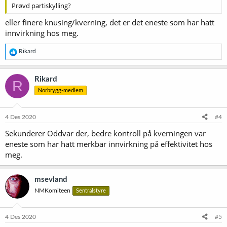
Prøvd partiskylling?
eller finere knusing/kverning, det er det eneste som har hatt
innvirkning hos meg.
R
Rikard
e
a
k
Rikard
R
s
Norbrygg-medlem
j
o
n
e
4 Des 2020
#4
r
Sekunderer Oddvar der, bedre kontroll på kverningen var
:
eneste som har hatt merkbar innvirkning på effektivitet hos
meg.
msevland
NMKomiteen
Sentralstyre
4 Des 2020
#5