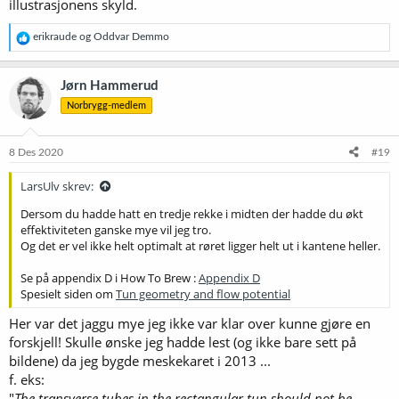
illustrasjonens skyld.
R
erikraude
og
Oddvar Demmo
e
a
k
Jørn Hammerud
s
Norbrygg-medlem
j
o
n
e
8 Des 2020
#19
r
:
LarsUlv skrev:
Dersom du hadde hatt en tredje rekke i midten der hadde du økt
effektiviteten ganske mye vil jeg tro.
Og det er vel ikke helt optimalt at røret ligger helt ut i kantene heller.
Se på appendix D i How To Brew :
Appendix D
Spesielt siden om
Tun geometry and flow potential
Her var det jaggu mye jeg ikke var klar over kunne gjøre en
forskjell! Skulle ønske jeg hadde lest (og ikke bare sett på
bildene) da jeg bygde meskekaret i 2013 ...
f. eks:
"
The transverse tubes in the rectangular tun should not be