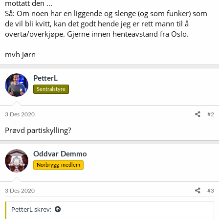
mottatt den ...
Så: Om noen har en liggende og slenge (og som funker) som
de vil bli kvitt, kan det godt hende jeg er rett mann til å
overta/overkjøpe. Gjerne innen henteavstand fra Oslo.
mvh Jørn
PetterL
Sentralstyre
3 Des 2020
#2
Prøvd partiskylling?
Oddvar Demmo
Norbrygg-medlem
3 Des 2020
#3
PetterL skrev: