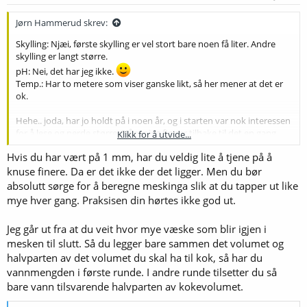
Jørn Hammerud skrev:
Skylling: Njæi, første skylling er vel stort bare noen få liter. Andre
skylling er langt større.
pH: Nei, det har jeg ikke.
Temp.: Har to metere som viser ganske likt, så her mener at det er
ok.
Hehe.. joda, har jo holdt på i noen år, og i starten var nok interessen
for å lese og nerde større. Håper jeg finner tilbake til det en gang.
Klikk for å utvide...
Slik det er nå, kjøper jeg et ferdig sett og håper det blir innafor.
Hvis du har vært på 1 mm, har du veldig lite å tjene på å
Da prøver jeg på finere knusegrad - mener jeg har vært på 1 mm til
knuse finere. Da er det ikke der det ligger. Men du bør
nå. Takk igjen for innspill, folkens!
absolutt sørge for å beregne meskinga slik at du tapper ut like
mye hver gang. Praksisen din hørtes ikke god ut.
Jeg går ut fra at du veit hvor mye væske som blir igjen i
mesken til slutt. Så du legger bare sammen det volumet og
halvparten av det volumet du skal ha til kok, så har du
vannmengden i første runde. I andre runde tilsetter du så
bare vann tilsvarende halvparten av kokevolumet.