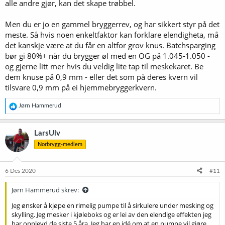
alle andre gjør, kan det skape trøbbel.
Men du er jo en gammel bryggerrev, og har sikkert styr på det
meste. Så hvis noen enkeltfaktor kan forklare elendigheta, må
det kanskje være at du får en altfor grov knus. Batchsparging
bør gi 80%+ når du brygger øl med en OG på 1.045-1.050 -
og gjerne litt mer hvis du veldig lite tap til meskekaret. Be
dem knuse på 0,9 mm - eller det som på deres kvern vil
tilsvare 0,9 mm på ei hjemmebryggerkvern.
R
Jørn Hammerud
e
a
k
LarsUlv
s
Norbrygg-medlem
j
o
n
e
6 Des 2020
#11
r
:
Jørn Hammerud skrev:
Jeg ønsker å kjøpe en rimelig pumpe til å sirkulere under mesking og
skylling. Jeg mesker i kjøleboks og er lei av den elendige effekten jeg
har opplevd de siste 5 åra. Jeg har en idé om at en pumpe vil gjøre