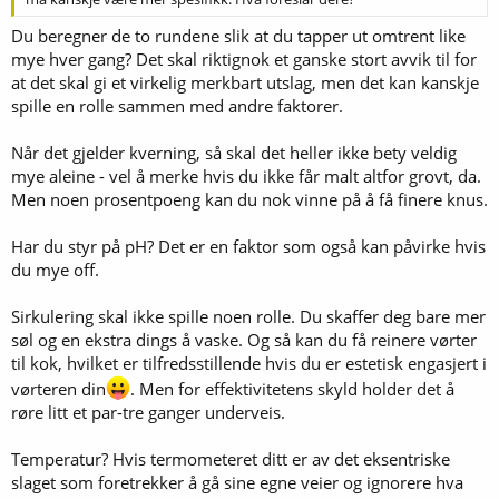
Du beregner de to rundene slik at du tapper ut omtrent like
mye hver gang? Det skal riktignok et ganske stort avvik til for
at det skal gi et virkelig merkbart utslag, men det kan kanskje
spille en rolle sammen med andre faktorer.
Når det gjelder kverning, så skal det heller ikke bety veldig
mye aleine - vel å merke hvis du ikke får malt altfor grovt, da.
Men noen prosentpoeng kan du nok vinne på å få finere knus.
Har du styr på pH? Det er en faktor som også kan påvirke hvis
du mye off.
Sirkulering skal ikke spille noen rolle. Du skaffer deg bare mer
søl og en ekstra dings å vaske. Og så kan du få reinere vørter
til kok, hvilket er tilfredsstillende hvis du er estetisk engasjert i
vørteren din
. Men for effektivitetens skyld holder det å
røre litt et par-tre ganger underveis.
Temperatur? Hvis termometeret ditt er av det eksentriske
slaget som foretrekker å gå sine egne veier og ignorere hva