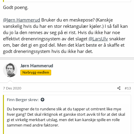
Godt poeng.
@Jørn Hammerud
Bruker du en meskepose? (Kanskje
vanskelig hvis du har en stor rektangulær kjøler.) I så fall kan
du jo la den rennes av seg på ei rist. Hvis du ikke har noe
effektivt drenenringssystem av det slaget
@LarsUlv
snakker
om, bør det gi en god del. Men det klart beste er å skaffe et
godt dreneringssystem hvis du ikke har det.
Jørn Hammerud
Norbrygg-medlem
7 Des 2020
#13
Finn Berger skrev:
Du beregner de to rundene slik at du tapper ut omtrent like mye
hver gang? Det skal riktignok et ganske stort avvik til for at det skal
gi et virkelig merkbart utslag, men det kan kanskje spille en rolle
sammen med andre faktorer.