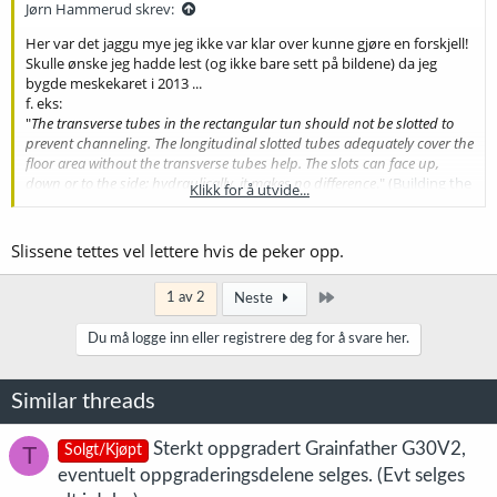
Jørn Hammerud skrev:
Her var det jaggu mye jeg ikke var klar over kunne gjøre en forskjell!
Skulle ønske jeg hadde lest (og ikke bare sett på bildene) da jeg
bygde meskekaret i 2013 ...
f. eks:
"
The transverse tubes in the rectangular tun should not be slotted to
prevent channeling. The longitudinal slotted tubes adequately cover the
floor area without the transverse tubes help. The slots can face up,
down or to the side; hydraulically, it makes no difference
." (
Building the
Klikk for å utvide...
Manifold - How to Brew
)
Slik jeg skjønner det, betyr dette at rørene som går på tvers, ikke
Slissene tettes vel lettere hvis de peker opp.
skal ha slisser, og at det ikke har noen betydning hvilken vei slissene
peker.
Siste
1 av 2
Neste
Velvelvel, alt kan vel endres eller utbedres. Takk igjen! Gøy å lese litt
Du må logge inn eller registrere deg for å svare her.
nerding igjen!
Similar threads
Sterkt oppgradert Grainfather G30V2,
T
Solgt/Kjøpt
eventuelt oppgraderingsdelene selges. (Evt selges