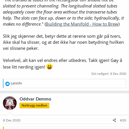
slotted to prevent channeling. The longitudinal slotted tubes
adequately cover the floor area without the transverse tubes
help. The slots can face up, down or to the side; hydraulically, it
makes no difference
." (
Building the Manifold - How to Brew
)
Slik jeg skjønner det, betyr dette at rørene som går på tvers,
ikke skal ha slisser, og at det ikke har noen betydning hvilken
vei slissene peker.
Velvelvel, alt kan vel endres eller utbedres. Takk igjen! Gøy å
lese litt nerding igjen!
Sist redigert:
8 Des 2020
R
LarsUlv
e
a
k
Oddvar Demmo
s
Norbrygg-medlem
j
o
n
e
8 Des 2020
#20
r
: