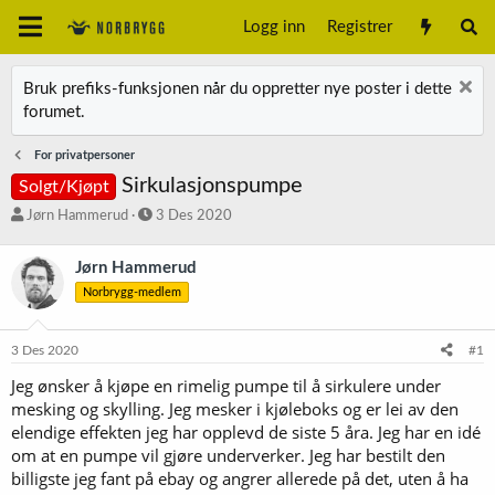
Logg inn
Registrer
Bruk prefiks-funksjonen når du oppretter nye poster i dette
forumet.
For privatpersoner
Sirkulasjonspumpe
Solgt/Kjøpt
T
S
Jørn Hammerud
3 Des 2020
r
t
å
a
Jørn Hammerud
d
r
Norbrygg-medlem
s
t
t
d
a
a
3 Des 2020
#1
r
t
t
o
Jeg ønsker å kjøpe en rimelig pumpe til å sirkulere under
e
mesking og skylling. Jeg mesker i kjøleboks og er lei av den
r
elendige effekten jeg har opplevd de siste 5 åra. Jeg har en idé
om at en pumpe vil gjøre underverker. Jeg har bestilt den
billigste jeg fant på ebay og angrer allerede på det, uten å ha