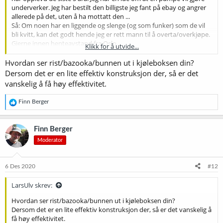
underverker. Jeg har bestilt den billigste jeg fant på ebay og angrer
allerede på det, uten å ha mottatt den ...
Så: Om noen har en liggende og slenge (og som funker) som de vil
bli kvitt, kan det godt hende jeg er rett mann til å overta/overkjøpe.
Gjerne innen henteavstand fra Oslo.
Klikk for å utvide...
mvh Jørn
Hvordan ser rist/bazooka/bunnen ut i kjøleboksen din?
Dersom det er en lite effektiv konstruksjon der, så er det
vanskelig å få høy effektivitet.
R
Finn Berger
e
a
k
Finn Berger
s
Moderator
j
o
n
e
6 Des 2020
#12
r
:
LarsUlv skrev:
Hvordan ser rist/bazooka/bunnen ut i kjøleboksen din?
Dersom det er en lite effektiv konstruksjon der, så er det vanskelig å
få høy effektivitet.