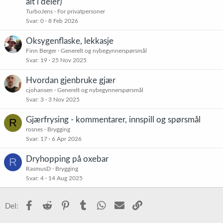
alt i deler)
TurboJens
For privatpersoner
Svar
0
8 Feb 2026
Oksygenflaske, lekkasje
Finn Berger
Generelt og nybegynnerspørsmål
Svar
19
25 Nov 2025
Hvordan gjenbruke gjær
cjohansen
Generelt og nybegynnerspørsmål
Svar
3
3 Nov 2025
Gjærfrysing - kommentarer, innspill og spørsmål
R
rosnes
Brygging
Svar
17
6 Apr 2026
Dryhopping på oxebar
R
RasmusD
Brygging
Svar
4
14 Aug 2025
Facebook
Reddit
Pinterest
Tumblr
WhatsApp
E-post
Link
Del: