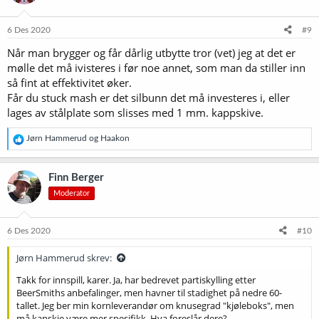
o
n
e
6 Des 2020
#9
r
Når man brygger og får dårlig utbytte tror (vet) jeg at det er
:
mølle det må ivisteres i før noe annet, som man da stiller inn
så fint at effektivitet øker.
Får du stuck mash er det silbunn det må investeres i, eller
lages av stålplate som slisses med 1 mm. kappskive.
R
Jørn Hammerud
og
Haakon
e
a
k
Finn Berger
s
Moderator
j
o
n
e
6 Des 2020
#10
r
:
Jørn Hammerud skrev:
Takk for innspill, karer. Ja, har bedrevet partiskylling etter
BeerSmiths anbefalinger, men havner til stadighet på nedre 60-
tallet. Jeg ber min kornleverandør om knusegrad "kjøleboks", men
må kanskje være mer spesifikk. Hva foreslår dere?