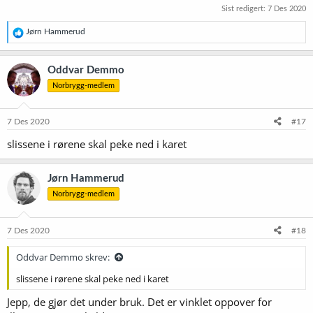
Sist redigert:
7 Des 2020
R
Jørn Hammerud
e
a
k
Oddvar Demmo
s
Norbrygg-medlem
j
o
n
e
7 Des 2020
#17
r
slissene i rørene skal peke ned i karet
:
Jørn Hammerud
Norbrygg-medlem
7 Des 2020
#18
Oddvar Demmo skrev:
slissene i rørene skal peke ned i karet
Jepp, de gjør det under bruk. Det er vinklet oppover for