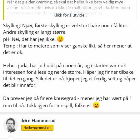
Når det gjelder kverning, så skal det heller ikke bety veldig mye
aleine - vel å merke hvis du ikke får malt altfor grovt, da. Men noen
prosentpoeng kan du nok vinne på å få finere knus.
Klikk for å utvide...
Har du styr på pH? Det er en faktor som også kan påvirke hvis du
Skylling: Njæi, første skylling er vel stort bare noen få liter.
mye off.
Andre skylling er langt større.
pH: Nei, det har jeg ikke.
Sirkulering skal ikke spille noen rolle. Du skaffer deg bare mer søl og
Temp.: Har to metere som viser ganske likt, så her mener at
en ekstra dings å vaske. Og så kan du få reinere vørter til kok, hvilket
det er ok.
er tilfredsstillende hvis du er estetisk engasjert i vørteren din
.
Men for effektivitetens skyld holder det å røre litt et par-tre ganger
underveis.
Hehe.. joda, har jo holdt på i noen år, og i starten var nok
interessen for å lese og nerde større. Håper jeg finner tilbake
Temperatur? Hvis termometeret ditt er av det eksentriske slaget
til det en gang. Slik det er nå, kjøper jeg et ferdig sett og håper
som foretrekker å gå sine egne veier og ignorere hva alle andre gjør,
det blir innafor.
kan det skape trøbbel.
Da prøver jeg på finere knusegrad - mener jeg har vært på 1
Men du er jo en gammel bryggerrev, og har sikkert styr på det
meste. Så hvis noen enkeltfaktor kan forklare elendigheta, må det
mm til nå. Takk igjen for innspill, folkens!
kanskje være at du får en altfor grov knus. Batchsparging bør gi
80%+ når du brygger øl med en OG på 1.045-1.050 - og gjerne litt
mer hvis du veldig lite tap til meskekaret. Be dem knuse på 0,9 mm -
Jørn Hammerud
eller det som på deres kvern vil tilsvare 0,9 mm på ei
Norbrygg-medlem
hjemmebryggerkvern.