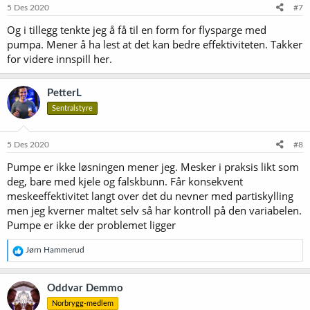
5 Des 2020
#7
Og i tillegg tenkte jeg å få til en form for flysparge med
pumpa. Mener å ha lest at det kan bedre effektiviteten. Takker
for videre innspill her.
PetterL
Sentralstyre
5 Des 2020
#8
Pumpe er ikke løsningen mener jeg. Mesker i praksis likt som
deg, bare med kjele og falskbunn. Får konsekvent
meskeeffektivitet langt over det du nevner med partiskylling
men jeg kverner maltet selv så har kontroll på den variabelen.
Pumpe er ikke der problemet ligger
R
Jørn Hammerud
e
a
k
Oddvar Demmo
s
Norbrygg-medlem
j