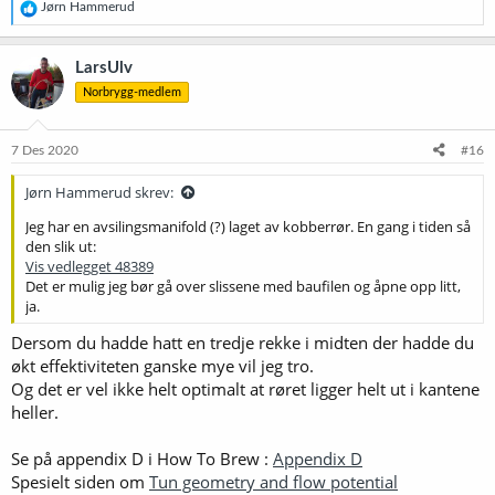
R
Jørn Hammerud
e
a
k
LarsUlv
s
Norbrygg-medlem
j
o
n
e
7 Des 2020
#16
r
:
Jørn Hammerud skrev:
Jeg har en avsilingsmanifold (?) laget av kobberrør. En gang i tiden så
den slik ut:
Vis vedlegget 48389
Det er mulig jeg bør gå over slissene med baufilen og åpne opp litt,
ja.
Dersom du hadde hatt en tredje rekke i midten der hadde du
økt effektiviteten ganske mye vil jeg tro.
Og det er vel ikke helt optimalt at røret ligger helt ut i kantene
heller.
Se på appendix D i How To Brew :
Appendix D
Spesielt siden om
Tun geometry and flow potential