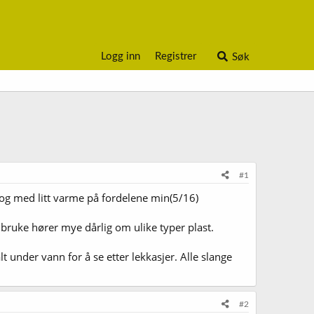
Logg inn
Registrer
Søk
#1
 og med litt varme på fordelene min(5/16)
bruke hører mye dårlig om ulike typer plast.
lt under vann for å se etter lekkasjer. Alle slange
#2