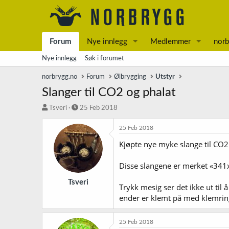
Forum
Nye innlegg
Medlemmer
norb
Nye innlegg
Søk i forumet
norbrygg.no
Forum
Ølbrygging
Utstyr
Slanger til CO2 og phalat
T
S
Tsveri
25 Feb 2018
r
t
å
a
25 Feb 2018
d
r
Kjøpte nye myke slange til CO2
s
t
t
d
a
a
Disse slangene er merket «341x
r
t
t
o
Tsveri
Trykk mesig ser det ikke ut til 
e
ender er klemt på med klemrin
r
25 Feb 2018