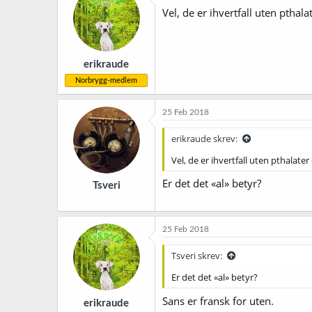
Vel, de er ihvertfall uten ptha
erikraude
Norbrygg-medlem
25 Feb 2018
erikraude skrev:
Vel, de er ihvertfall uten pthalat
Er det det «al» betyr?
Tsveri
25 Feb 2018
Tsveri skrev:
Er det det «al» betyr?
Sans er fransk for uten.
erikraude