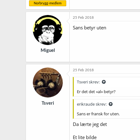
Norbrygg-medlem
25 Feb 2018
Sans betyr uten
Miguel
25 Feb 2018
Tsveri skrev:
Er det det «al» betyr?
Tsveri
erikraude skrev:
Sans er fransk for uten.
Da lærte jeg det
Et lite bilde