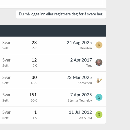
Du må logge inn eller registrere deg for å svare her.
Svar
23
24 Aug 2025
K
Sett
6K
Knerten
Svar
12
2 Apr 2017
Sett
5K
Tor.
Svar
30
23 Mar 2025
Sett
18K
Keevenru
Svar
151
7 Apr 2025
S
Sett
60K
Steinar Tegneby
Svar
1
11 Jul 2012
3
Sett
1K
35 VRM