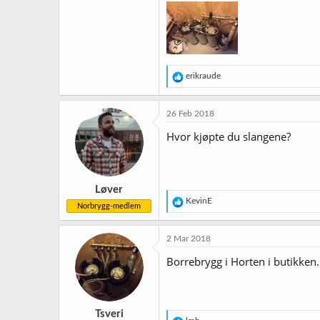
R
erikraude
e
a
k
26 Feb 2018
s
j
Hvor kjøpte du slangene?
o
n
e
r
Løver
:
R
KevinE
Norbrygg-medlem
e
a
k
2 Mar 2018
s
j
Borrebrygg i Horten i butikken.
o
n
e
r
Tsveri
: