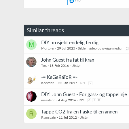
R
lmb
e
a
k
s
j
o
Similar threads
n
e
r
DIY prosjekt endelig ferdig
M
:
Mortbjer
29 Jul 2025
Bilder, video og øvrige media
2
John Guest fra fat til kran
Tor.
18 Feb 2016
Utstyr
-= KeGeRaToR =-
Keevenru
22 Jan 2017
DIY
2
DIY: John Guest - For gass- og tappelinje
msevland
4 Aug 2016
DIY
6
7
8
Tappe CO2 fra en flaske til en annen
R
Ramsvatn
11 Jul 2012
Utstyr