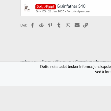
Grainfather S40
Solgt/Kjøpt
Eirik KG
21 Jan 2025
For privatpersoner
Facebook
Reddit
Pinterest
Tumblr
WhatsApp
E-post
Link
Del:
norbrygg.no
Forum
Ølbrygging
Generelt og nybegynner
Dette nettstedet bruker informasjonskapsler
Ved å for
Norbrygg-default