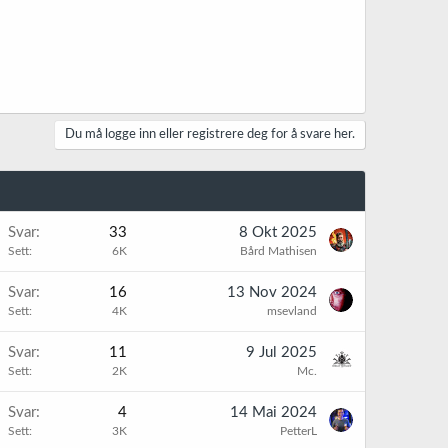
Du må logge inn eller registrere deg for å svare her.
Svar
33
8 Okt 2025
Sett
6K
Bård Mathisen
Svar
16
13 Nov 2024
Sett
4K
msevland
Svar
11
9 Jul 2025
Sett
2K
Mc.
Svar
4
14 Mai 2024
Sett
3K
PetterL