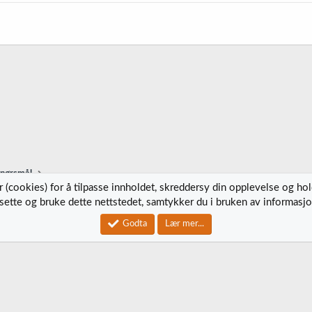
spørsmål
 (cookies) for å tilpasse innholdet, skreddersy din opplevelse og ho
tsette og bruke dette nettstedet, samtykker du i bruken av informasjo
Kontak
Godta
Lær mer...
®
Community platform by XenForo
© 2010-2023 XenForo Ltd.