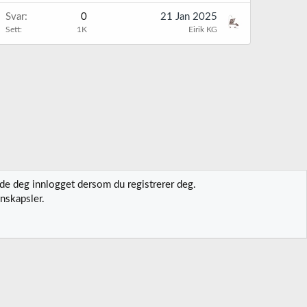
Svar
0
21 Jan 2025
Sett
1K
Eirik KG
lde deg innlogget dersom du registrerer deg.
nskapsler.
t oss
Vilkår og regler
Personvernregler
Hjelp
Hjem
R
S
S