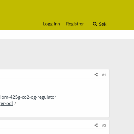
Logg inn
Registrer
Søk
#1
llom-425g-co2-og-regulator
er-odl
?
#2