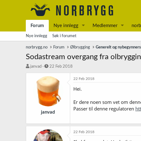
Forum
Nye innlegg
Medlemmer
norb
Nye innlegg
Søk i forumet
norbrygg.no
Forum
Ølbrygging
Generelt og nybegynner
Sodastream overgang fra olbryggi
T
S
janvad
22 Feb 2018
r
t
å
a
22 Feb 2018
d
r
Hei.
s
t
t
d
a
a
Er dere noen som vet om den
r
t
Passer til denne regulatoren
ht
t
o
janvad
e
r
22 Feb 2018