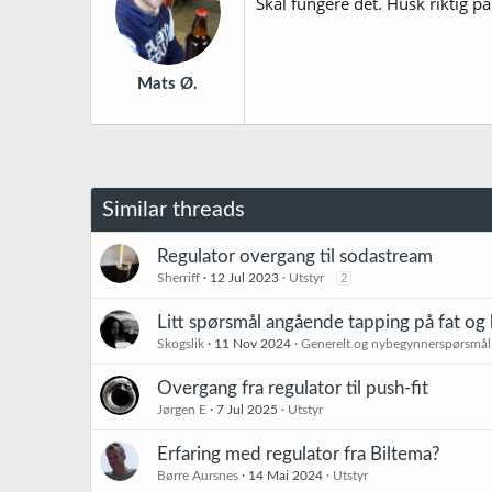
Skal fungere det. Husk riktig p
Mats Ø.
Similar threads
Regulator overgang til sodastream
Sherriff
12 Jul 2023
Utstyr
2
Litt spørsmål angående tapping på fat og
Skogslik
11 Nov 2024
Generelt og nybegynnerspørsmål
Overgang fra regulator til push-fit
Jørgen E
7 Jul 2025
Utstyr
Erfaring med regulator fra Biltema?
Børre Aursnes
14 Mai 2024
Utstyr