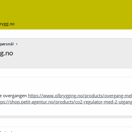
rygg.no
spørsmål
ng.no
ne overgangen
https://www.olbrygging.no/products/overgang-me
tps://shop.petit-agentur.no/products/co2-regulator-med-2-utgang