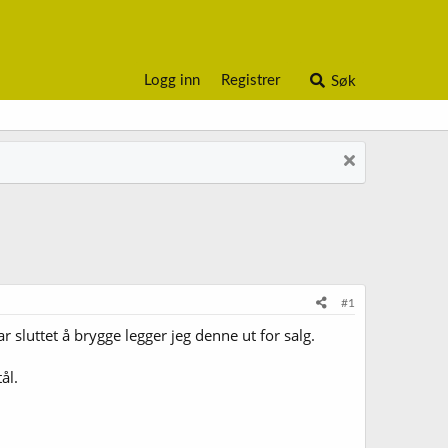
Logg inn
Registrer
Søk
#1
r sluttet å brygge legger jeg denne ut for salg.
ål.