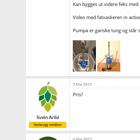
Kan bygges ut videre feks med sl
Video med fatvaskeren in actio
Pumpa er ganske tung og står st
5 Mai 2015
Pris?
Svein Arild
Norbrygg-medlem
6 Mai 2015