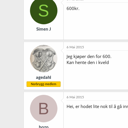
S
600kr.
Simen J
6 Mai 2015
Jeg kjøper den for 600.
Kan hente den i kveld
agedahl
Norbrygg-medlem
6 Mai 2015
B
Hei, er hodet lite nok til å gå in
bozo