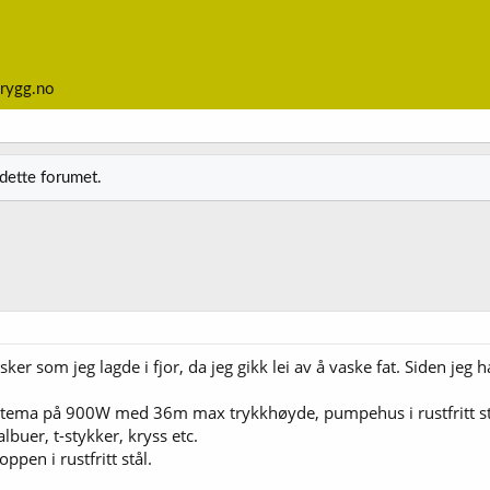
rygg.no
 dette forumet.
er som jeg lagde i fjor, da jeg gikk lei av å vaske fat. Siden jeg ha
tema på 900W med 36m max trykkhøyde, pumpehus i rustfritt st
 albuer, t-stykker, kryss etc.
ppen i rustfritt stål.