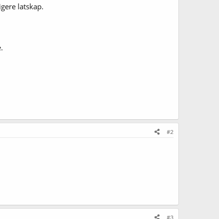
igere latskap.
.
#2
#3