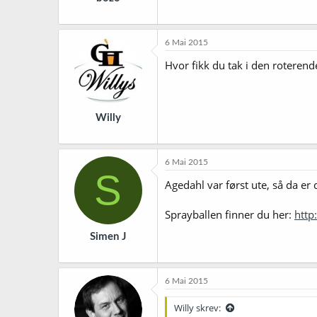
6 Mai 2015
Hvor fikk du tak i den roterend
Willy
6 Mai 2015
S
Agedahl var først ute, så da er 
Sprayballen finner du her:
http
Simen J
6 Mai 2015
Willy skrev: