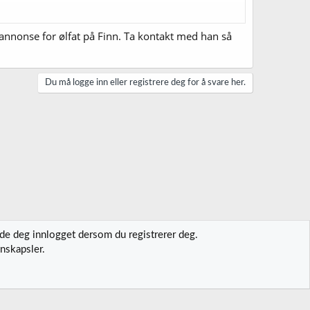
 annonse for ølfat på Finn. Ta kontakt med han så
Du må logge inn eller registrere deg for å svare her.
lde deg innlogget dersom du registrerer deg.
nskapsler.
t oss
Vilkår og regler
Personvernregler
Hjelp
Hjem
R
S
S