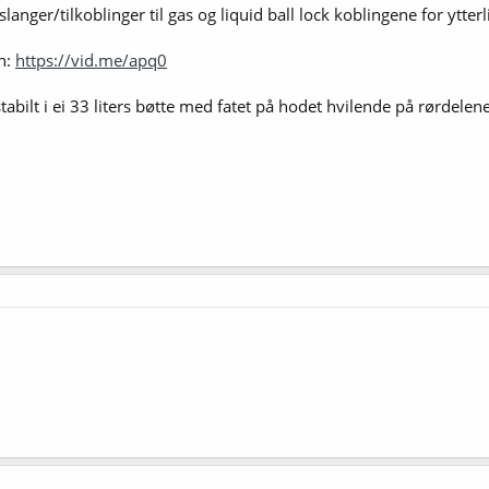
anger/tilkoblinger til gas og liquid ball lock koblingene for ytterl
n:
https://vid.me/apq0
abilt i ei 33 liters bøtte med fatet på hodet hvilende på rørdelene