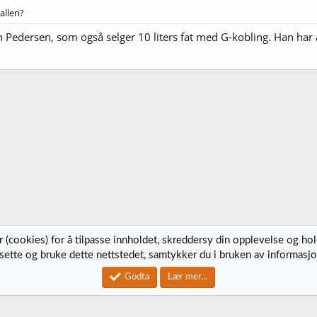
allen?
hn Pedersen, som også selger 10 liters fat med G-kobling. Han har
 (cookies) for å tilpasse innholdet, skreddersy din opplevelse og ho
tsette og bruke dette nettstedet, samtykker du i bruken av informasjo
Kontak
Godta
Lær mer...
®
Community platform by XenForo
© 2010-2023 XenForo Ltd.