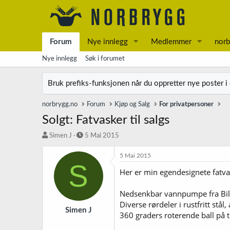
Forum
Nye innlegg
Medlemmer
norb
Nye innlegg
Søk i forumet
Bruk prefiks-funksjonen når du oppretter nye poster i
norbrygg.no
Forum
Kjøp og Salg
For privatpersoner
Solgt: Fatvasker til salgs
T
S
Simen J
5 Mai 2015
r
t
å
a
5 Mai 2015
S
d
r
Her er min egendesignete fatvask
s
t
t
d
a
a
Nedsenkbar vannpumpe fra Bil
r
t
Diverse rørdeler i rustfritt stål,
t
o
Simen J
360 graders roterende ball på to
e
r