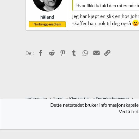
Hvor fikk du tak i den roterende b
Jeg har kjøpt en slik en hos Jo
håland
skaffer han nok til deg også
Norbrygg-medlem
Facebook
Reddit
Pinterest
Tumblr
WhatsApp
E-post
Link
Del:
norbrygg.no
Forum
Kjøp og Salg
For privatpersoner
Dette nettstedet bruker informasjonskapsler
Ved å for
Norbrygg-default