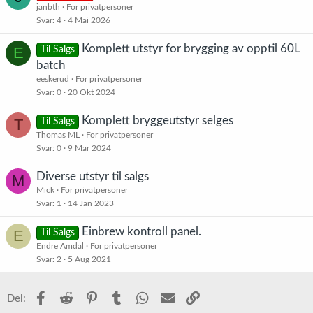
janbth
For privatpersoner
Svar
4
4 Mai 2026
Komplett utstyr for brygging av opptil 60L
E
Til Salgs
batch
eeskerud
For privatpersoner
Svar
0
20 Okt 2024
Komplett bryggeutstyr selges
T
Til Salgs
Thomas ML
For privatpersoner
Svar
0
9 Mar 2024
Diverse utstyr til salgs
M
Mick
For privatpersoner
Svar
1
14 Jan 2023
Einbrew kontroll panel.
E
Til Salgs
Endre Amdal
For privatpersoner
Svar
2
5 Aug 2021
Facebook
Reddit
Pinterest
Tumblr
WhatsApp
E-post
Link
Del: