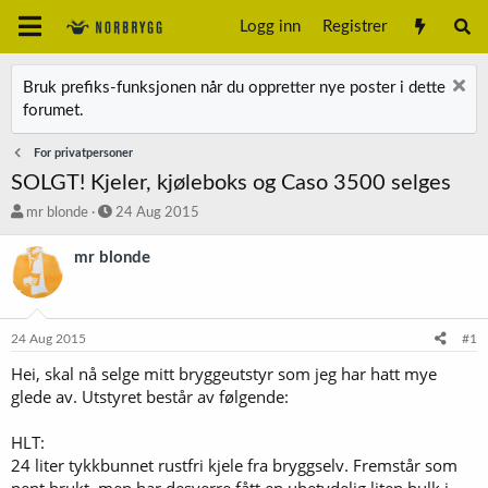
Logg inn
Registrer
Bruk prefiks-funksjonen når du oppretter nye poster i dette
forumet.
For privatpersoner
SOLGT! Kjeler, kjøleboks og Caso 3500 selges
T
S
mr blonde
24 Aug 2015
r
t
å
a
mr blonde
d
r
s
t
t
d
a
a
24 Aug 2015
#1
r
t
t
o
Hei, skal nå selge mitt bryggeutstyr som jeg har hatt mye
e
glede av. Utstyret består av følgende:
r
HLT:
24 liter tykkbunnet rustfri kjele fra bryggselv. Fremstår som
pent brukt, men har desverre fått en ubetydelig liten bulk i