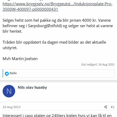
https://www.bryggselv.no/Bryggeutst.../Induksjonsplate-Pro-
3500W-400097-p0000000431
Selges helst som hel pakke og da blir prisen 4000 kr. Varene
befinner seg i Sarpsborg(Østfold) og selger ser helst at varene
blir hentet.
Tråden blir oppdatert ila dagen med bilder av det aktuelle
utstyret.
Mvh Martin Joelsen
Sist redigert:
24 Aug 2015
R
Bølle
e
a
k
Nils olav huseby
N
s
j
o
n
e
24 Aug 2015
#2
r
Interessert i caso platen og 24liters kjelen hvis vi kan få til en
: