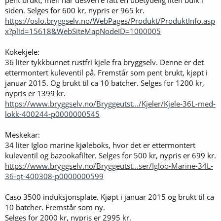
siden. Selges for 600 kr, nypris er 965 kr.
https://oslo.bryggselv.no/WebPages/Produkt/ProduktInfo.asp
x?plid=15618&WebSiteMapNodeID=1000005
Kokekjele:
36 liter tykkbunnet rustfri kjele fra bryggselv. Denne er det
ettermontert kuleventil på. Fremstår som pent brukt, kjøpt i
januar 2015. Og brukt til ca 10 batcher. Selges for 1200 kr,
nypris er 1399 kr.
https://www.bryggselv.no/Bryggeutst.../Kjeler/Kjele-36L-med-
lokk-400244-p0000000545
Meskekar:
34 liter Igloo marine kjøleboks, hvor det er ettermontert
kuleventil og bazookafilter. Selges for 500 kr, nypris er 699 kr.
https://www.bryggselv.no/Bryggeutst...ser/Igloo-Marine-34L-
36-qt-400308-p0000000599
Caso 3500 induksjonsplate. Kjøpt i januar 2015 og brukt til ca
10 batcher. Fremstår som ny.
Selges for 2000 kr, nypris er 2995 kr.