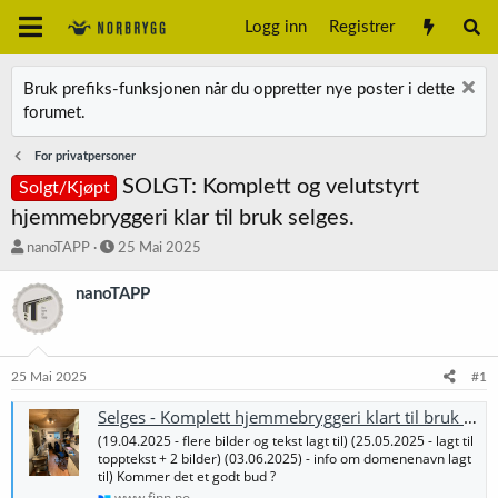
Logg inn
Registrer
Bruk prefiks-funksjonen når du oppretter nye poster i dette
forumet.
For privatpersoner
SOLGT: Komplett og velutstyrt
Solgt/Kjøpt
hjemmebryggeri klar til bruk selges.
T
S
nanoTAPP
25 Mai 2025
r
t
å
a
nanoTAPP
d
r
s
t
t
d
a
a
25 Mai 2025
#1
r
t
t
o
Selges - Komplett hjemmebryggeri klart til bruk ! (bryggeutstyr) | FINN-torget
e
(19.04.2025 - flere bilder og tekst lagt til) (25.05.2025 - lagt til
r
topptekst + 2 bilder) (03.06.2025) - info om domenenavn lagt
til) Kommer det et godt bud ?
www.finn.no