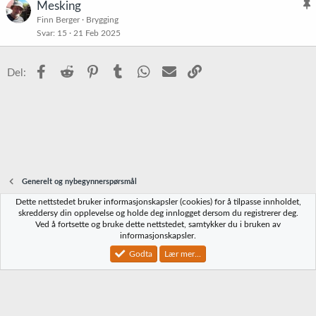
Mesking
l
Finn Berger
Brygging
Svar
15
21 Feb 2025
i
s
t
Facebook
Reddit
Pinterest
Tumblr
WhatsApp
E-post
Link
Del:
r
e
t
Generelt og nybegynnerspørsmål
Dette nettstedet bruker informasjonskapsler (cookies) for å tilpasse innholdet,
Norbrygg-default
skreddersy din opplevelse og holde deg innlogget dersom du registrerer deg.
Ved å fortsette og bruke dette nettstedet, samtykker du i bruken av
Kontakt oss
Vilkår og regler
Personvernregler
Hjelp
Hjem
R
informasjonskapsler.
S
S
Godta
Lær mer...
®
Community platform by XenForo
© 2010-2023 XenForo Ltd.