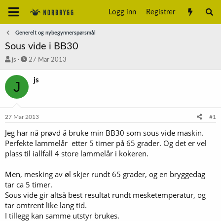
Logg inn
Registrer
Generelt og nybegynnerspørsmål
Sous vide i BB30
T
S
js
27 Mar 2013
r
t
å
a
js
J
d
r
s
t
t
d
a
a
27 Mar 2013
#1
r
t
t
o
Jeg har nå prøvd å bruke min BB30 som sous vide maskin.
e
Perfekte lammelår etter 5 timer på 65 grader. Og det er vel
r
plass til iallfall 4 store lammelår i kokeren.
Men, mesking av øl skjer rundt 65 grader, og en bryggedag
tar ca 5 timer.
Sous vide gir altså best resultat rundt mesketemperatur, og
tar omtrent like lang tid.
I tillegg kan samme utstyr brukes.