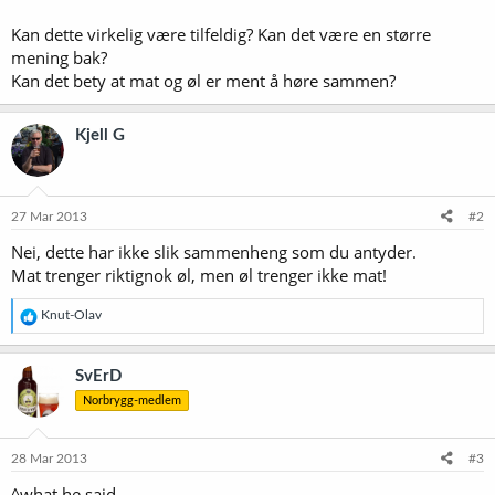
Kan dette virkelig være tilfeldig? Kan det være en større
mening bak?
Kan det bety at mat og øl er ment å høre sammen?
Kjell G
27 Mar 2013
#2
Nei, dette har ikke slik sammenheng som du antyder.
Mat trenger riktignok øl, men øl trenger ikke mat!
R
Knut-Olav
e
a
k
SvErD
s
Norbrygg-medlem
j
o
n
e
28 Mar 2013
#3
r
^what he said
: