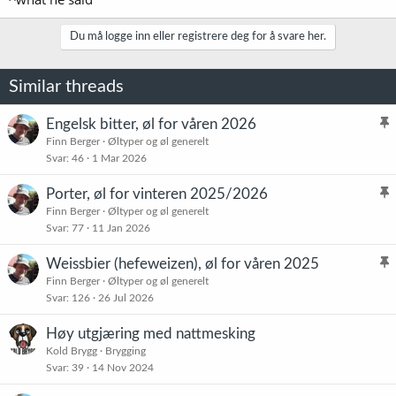
Du må logge inn eller registrere deg for å svare her.
Similar threads
Engelsk bitter, øl for våren 2026
l
Finn Berger
Øltyper og øl generelt
Svar
46
1 Mar 2026
i
s
Porter, øl for vinteren 2025/2026
t
l
Finn Berger
Øltyper og øl generelt
r
Svar
77
11 Jan 2026
i
e
s
t
Weissbier (hefeweizen), øl for våren 2025
t
l
Finn Berger
Øltyper og øl generelt
r
Svar
126
26 Jul 2026
i
e
s
t
Høy utgjæring med nattmesking
t
Kold Brygg
Brygging
r
Svar
39
14 Nov 2024
e
t