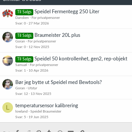
Speidel Fermentegg 250 Liter
Til Salgs
Dansken
For privatpersoner
Svar
0
27 Mar 2026
Braumeister 20L plus
Til Salgs
Goran
For privatpersoner
Svar
0
12 Nov 2025
Speidel 50 kontrollenhet, gen2, rep-objekt
Til Salgs
Samuøl
For privatpersoner
Svar
1
10 Apr 2026
Bør jeg bytte ut Speidel med Bewtools?
Goran
Utstyr
Svar
12
13 Nov 2025
temperatursensor kalibrering
L
lowland
Speidel Braumeister
Svar
5
19 Jun 2025