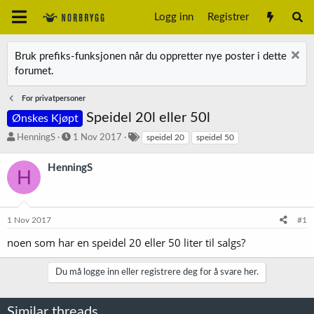
Logg inn
Registrer
Bruk prefiks-funksjonen når du oppretter nye poster i dette
forumet.
For privatpersoner
Speidel 20l eller 50l
Ønskes Kjøpt
T
S
S
HenningS
1 Nov 2017
speidel 20
speidel 50
r
t
t
å
a
i
HenningS
H
d
r
k
s
t
k
t
d
o
a
a
r
1 Nov 2017
#1
r
t
d
t
o
noen som har en speidel 20 eller 50 liter til salgs?
e
r
Du må logge inn eller registrere deg for å svare her.
Similar threads