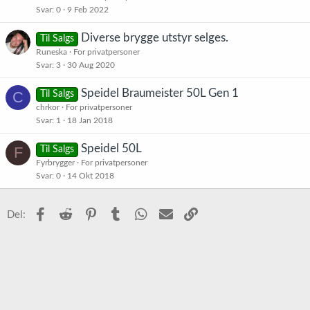
Svar
0
9 Feb 2022
Diverse brygge utstyr selges.
Til Salgs
Runeska
For privatpersoner
Svar
3
30 Aug 2020
Speidel Braumeister 50L Gen 1
C
Til Salgs
chrkor
For privatpersoner
Svar
1
18 Jan 2018
Speidel 50L
F
Til Salgs
Fyrbrygger
For privatpersoner
Svar
0
14 Okt 2018
Facebook
Reddit
Pinterest
Tumblr
WhatsApp
E-post
Link
Del: