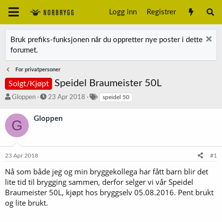
Logg inn
Registrer
Bruk prefiks-funksjonen når du oppretter nye poster i dette
forumet.
For privatpersoner
Speidel Braumeister 50L
Solgt/Kjøpt
T
S
S
Gloppen
23 Apr 2018
speidel 50
r
t
t
å
a
i
Gloppen
G
d
r
k
s
t
k
t
d
o
a
a
r
23 Apr 2018
#1
r
t
d
t
o
Nå som både jeg og min bryggekollega har fått barn blir det
e
lite tid til brygging sammen, derfor selger vi vår Speidel
r
Braumeister 50L, kjøpt hos bryggselv 05.08.2016. Pent brukt
og lite brukt.