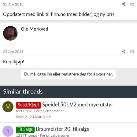
25 Apr 2018
#2
Oppdatert med link til finn.no (med bilder) og ny pris.
Ole Mørkved
25 Apr 2018
#3
Knqllkjøp!
Du må logge inn eller registrere deg for å svare her.
Similar threads
Speidel 50L V2 med mye utstyr
M
Solgt/Kjøpt
MN-Brew
For privatpersoner
Svar
2
23 Mar 2024
Braumeister 20l til salgs
1
Til Salgs
1234Thomas
For privatpersoner