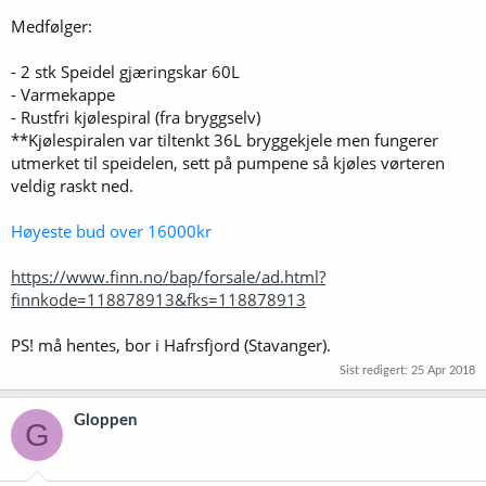
Medfølger:
- 2 stk Speidel gjæringskar 60L
- Varmekappe
- Rustfri kjølespiral (fra bryggselv)
**Kjølespiralen var tiltenkt 36L bryggekjele men fungerer
utmerket til speidelen, sett på pumpene så kjøles vørteren
veldig raskt ned.
Høyeste bud over 16000kr
https://www.finn.no/bap/forsale/ad.html?
finnkode=118878913&fks=118878913
PS! må hentes, bor i Hafrsfjord (Stavanger).
Sist redigert:
25 Apr 2018
Gloppen
G