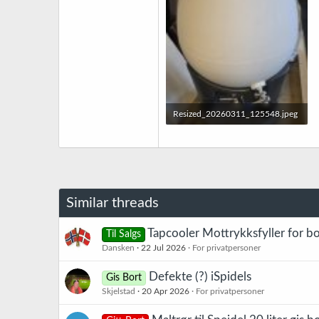
Resized_20260311_125548.jpeg
245,2 KB · Sett: 36
Similar threads
Tapcooler Mottrykksfyller for b
Til Salgs
Dansken
22 Jul 2026
For privatpersoner
Defekte (?) iSpidels
Gis Bort
Skjelstad
20 Apr 2026
For privatpersoner