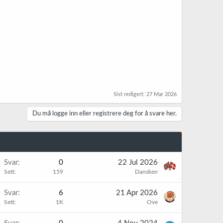
Sist redigert:
27 Mar 2026
Du må logge inn eller registrere deg for å svare her.
Svar
0
22 Jul 2026
Sett
159
Dansken
Svar
6
21 Apr 2026
Sett
1K
Ove