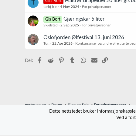
Maltrør til Speidel 20 liter gis b
T
Gitt Bort
torbj b-n
4 Nov 2024
For privatpersoner
Gjæringskar 5 liter
Gis Bort
Skjelstad
2 Sep 2025
For privatpersoner
Oslofjorden Ølfestival 13. juni 2026
Tor.
22 Apr 2026
Konkurranser og andre ølrelaterte beg
Facebook
Reddit
Pinterest
Tumblr
WhatsApp
E-post
Link
Del:
norbrygg.no
Forum
Kjøp og Salg
For privatpersoner
Dette nettstedet bruker informasjonskapsler
Ved å for
Norbrygg-default