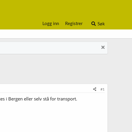
Logg inn
Registrer
Søk
#1
 i Bergen eller selv stå for transport.