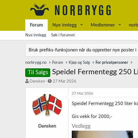
Forum
Nye innlegg
Medlemmer
norb
Nye innlegg
Søk i forumet
Bruk prefiks-funksjonen når du oppretter nye poster i
norbrygg.no
Forum
Kjøp og Salg
For privatpersoner
Speidel Fermentegg 250 L
Til Salgs
T
S
Dansken
27 Mar 2026
r
t
å
a
27 Mar 2026
d
r
Speidel Fermentegg 250 liter ko
s
t
t
d
a
a
Gis vekk for 2000,-
r
t
t
o
Vedlegg
Dansken
e
r