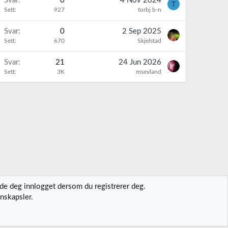
Svar
0
4 Nov 2024
T
Sett
927
torbj b-n
Svar
0
2 Sep 2025
Sett
670
Skjelstad
Svar
21
24 Jun 2026
Sett
3K
msevland
lde deg innlogget dersom du registrerer deg.
nskapsler.
t oss
Vilkår og regler
Personvernregler
Hjelp
Hjem
R
S
S