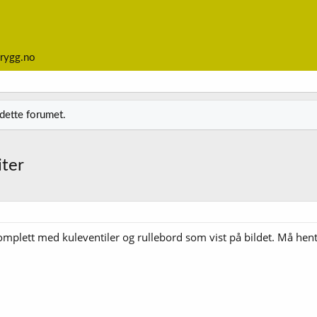
rygg.no
 dette forumet.
iter
mplett med kuleventiler og rullebord som vist på bildet. Må hentes