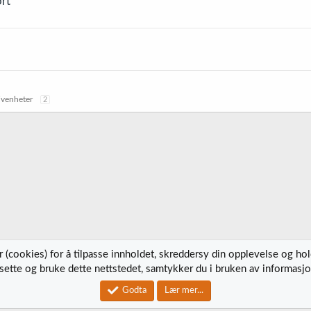
ort
ivenheter
2
 (cookies) for å tilpasse innholdet, skreddersy din opplevelse og ho
tsette og bruke dette nettstedet, samtykker du i bruken av informasjo
Kontak
Godta
Lær mer...
®
Community platform by XenForo
© 2010-2023 XenForo Ltd.