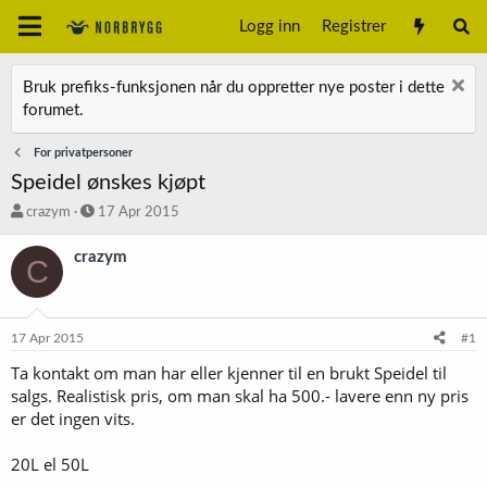
Logg inn
Registrer
Bruk prefiks-funksjonen når du oppretter nye poster i dette
forumet.
For privatpersoner
Speidel ønskes kjøpt
T
S
crazym
17 Apr 2015
r
t
å
a
crazym
C
d
r
s
t
t
d
a
a
17 Apr 2015
#1
r
t
t
o
Ta kontakt om man har eller kjenner til en brukt Speidel til
e
salgs. Realistisk pris, om man skal ha 500.- lavere enn ny pris
r
er det ingen vits.
20L el 50L