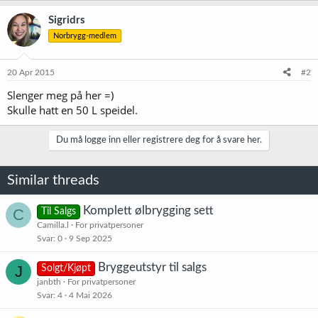
Sigridrs
Norbrygg-medlem
20 Apr 2015
#2
Slenger meg på her =)
Skulle hatt en 50 L speidel.
Du må logge inn eller registrere deg for å svare her.
Similar threads
Komplett ølbrygging sett
C
Til Salgs
Camilla.l
For privatpersoner
Svar
0
9 Sep 2025
Bryggeutstyr til salgs
J
Solgt/Kjøpt
janbth
For privatpersoner
Svar
4
4 Mai 2026