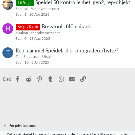
Speidel 50 kontrollenhet, gen2, rep-objekt
Til Salgs
Samuøl
For privatpersoner
Svar
1
10 Apr 2026
Brewtools f40 unitank
H
Solgt/Kjøpt
Haakon
For privatpersoner
Svar
0
18 Aug 2025
Rep. gammel Speidel, eller oppgradere/bytte?
T
Tom Smedsrud
Utstyr
Svar
10
8 Jan 2025
Facebook
Reddit
Pinterest
Tumblr
WhatsApp
E-post
Link
Del:
For privatpersoner
Dette nettstedet bruker informasjonskapsler (cookies) for å tilpasse innholdet,