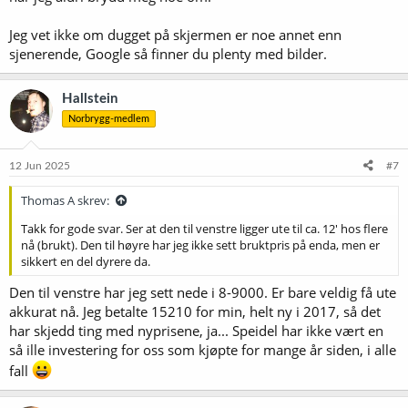
Jeg vet ikke om dugget på skjermen er noe annet enn
sjenerende, Google så finner du plenty med bilder.
Hallstein
Norbrygg-medlem
12 Jun 2025
#7
Thomas A skrev:
Takk for gode svar. Ser at den til venstre ligger ute til ca. 12' hos flere
nå (brukt). Den til høyre har jeg ikke sett bruktpris på enda, men er
sikkert en del dyrere da.
Den til venstre har jeg sett nede i 8-9000. Er bare veldig få ute
akkurat nå. Jeg betalte 15210 for min, helt ny i 2017, så det
har skjedd ting med nyprisene, ja... Speidel har ikke vært en
så ille investering for oss som kjøpte for mange år siden, i alle
fall