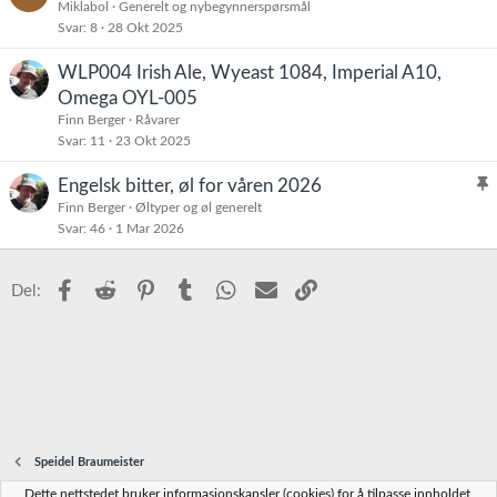
Miklabol
Generelt og nybegynnerspørsmål
Svar
8
28 Okt 2025
WLP004 Irish Ale, Wyeast 1084, Imperial A10,
Omega OYL-005
Finn Berger
Råvarer
Svar
11
23 Okt 2025
Engelsk bitter, øl for våren 2026
l
Finn Berger
Øltyper og øl generelt
Svar
46
1 Mar 2026
i
s
t
Facebook
Reddit
Pinterest
Tumblr
WhatsApp
E-post
Link
Del:
r
e
t
Speidel Braumeister
Dette nettstedet bruker informasjonskapsler (cookies) for å tilpasse innholdet,