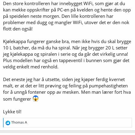
Den store kontrolleren har innebygget WiFi, som gjør at du
kan mekke oppskrifter på PC-en på kvelden og hente den opp
på speidelen neste morgen. Den lille kontrolleren har
problemer med dugg og mangler WiFi, utover det er den nok
flott den også!
Kjølekappa fungerer ganske bra, men ikke hvis du skal brygge
10 L batcher, da må du ha spiral. Når jeg brygger 20 L setter
jeg kjølekappa og spiralen i serie og da går det virkelig unna!
Plus modellen har også en tappeventil i bunnen som gjør det
veldig enkelt med renhold.
Det eneste jeg har å utsette, siden jeg kjøper ferdig kvernet
malt, er at det er litt prøving og feiling på pumpehastigheten
for å unngå fontener opp av mesken. Men man lærer fort hva
som fungerer
Lykke til!
R
Thomas A
e
a