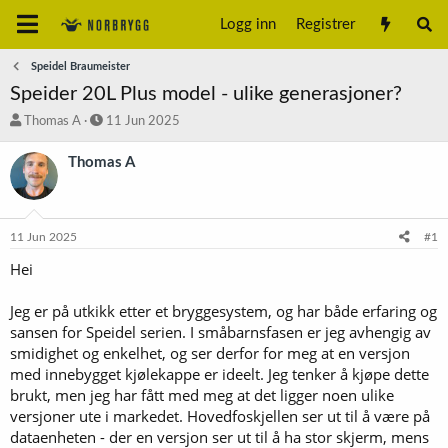
Logg inn
Registrer
Speidel Braumeister
Speider 20L Plus model - ulike generasjoner?
T
S
Thomas A
11 Jun 2025
r
t
å
a
Thomas A
d
r
s
t
t
d
a
a
11 Jun 2025
#1
r
t
t
o
Hei
e
r
Jeg er på utkikk etter et bryggesystem, og har både erfaring og
sansen for Speidel serien. I småbarnsfasen er jeg avhengig av
smidighet og enkelhet, og ser derfor for meg at en versjon
med innebygget kjølekappe er ideelt. Jeg tenker å kjøpe dette
brukt, men jeg har fått med meg at det ligger noen ulike
versjoner ute i markedet. Hovedfoskjellen ser ut til å være på
dataenheten - der en versjon ser ut til å ha stor skjerm, mens