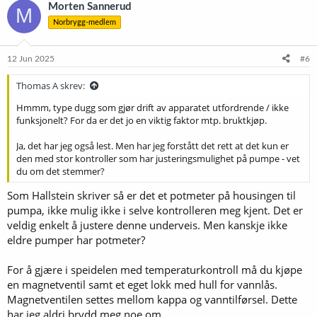
meske, slik at du treffer riktig temp i mesken vil du ikke ha
Morten Sannerud
M
problemer med temperatur i mesken uansett.
Norbrygg-medlem
Den gamle trenger wifi-modul for å fungere over wifi, og den er noe
mer "clunky" å bruke over wifi også, den nye er litt mer smidig slik
12 Jun 2025
#6
sett.
Det er mulig å gjære i den nyeste speidelen, og du kan også bruke
Thomas A skrev:
kappa for nedkjøling av vørteren under gjæring med diverse
speidelløsninger.
Hmmm, type dugg som gjør drift av apparatet utfordrende / ikke
Jeg synes ikke det høres ut som en veldig god idè. Jeg ville
funksjonelt? For da er det jo en viktig faktor mtp. bruktkjøp.
foretrukket å vaske en bøtte etter gjæring enn å vaske en speidel...
Ja, det har jeg også lest. Men har jeg forstått det rett at det kun er
Selve bryggeren er i all hovedsak helt lik. Speidelkvalitet.
den med stor kontroller som har justeringsmulighet på pumpe - vet
Har brygget i mange år med en av gammeltypen mens jeg bodde i
du om det stemmer?
leilighet. Var kjempefornøyd. Tar utrolig lite plass. Jeg fikk plass til alt
av slanger osv. oppi selve speidelen når jeg var ferdig med
Som Hallstein skriver så er det et potmeter på housingen til
bryggedagen.
pumpa, ikke mulig ikke i selve kontrolleren meg kjent. Det er
veldig enkelt å justere denne underveis. Men kanskje ikke
eldre pumper har potmeter?
For å gjære i speidelen med temperaturkontroll må du kjøpe
en magnetventil samt et eget lokk med hull for vannlås.
Magnetventilen settes mellom kappa og vanntilførsel. Dette
har jeg aldri brydd meg noe om.