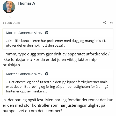
k
Thomas A
s
j
o
n
e
11 Jun 2025
#3
r
:
Morten Sannerud skrev:
...Den lille kontrolleren har problemer med dugg og mangler WiFi,
utover det er den nok flott den også!...
Hmmm, type dugg som gjør drift av apparatet utfordrende /
ikke funksjonelt? For da er det jo en viktig faktor mtp.
bruktkjøp.
Morten Sannerud skrev:
....Det eneste jeg har å utsette, siden jeg kjøper ferdig kvernet malt,
er at det er litt prøving og feiling på pumpehastigheten for å unngå
fontener opp av mesken....
Ja, det har jeg også lest. Men har jeg forstått det rett at det kun
er den med stor kontroller som har justeringsmulighet på
pumpe - vet du om det stemmer?