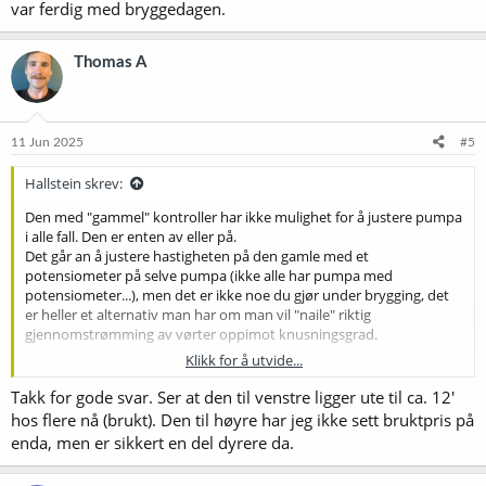
var ferdig med bryggedagen.
Thomas A
11 Jun 2025
#5
Hallstein skrev:
Den med "gammel" kontroller har ikke mulighet for å justere pumpa
i alle fall. Den er enten av eller på.
Det går an å justere hastigheten på den gamle med et
potensiometer på selve pumpa (ikke alle har pumpa med
potensiometer...), men det er ikke noe du gjør under brygging, det
er heller et alternativ man har om man vil "naile" riktig
gjennomstrømming av vørter oppimot knusningsgrad.
Klikk for å utvide...
Den gamle til venstre, den nye til høyre.
Vis vedlegget 72950
Vis vedlegget 72951
Takk for gode svar. Ser at den til venstre ligger ute til ca. 12'
hos flere nå (brukt). Den til høyre har jeg ikke sett bruktpris på
Den nye (høyre) har temperaturføleren i senterrøret, som gir noe
enda, men er sikkert en del dyrere da.
mer riktig måling av mesketemperatur.
Nå skal det sies at om du begynner med for varmt vann, når du skal