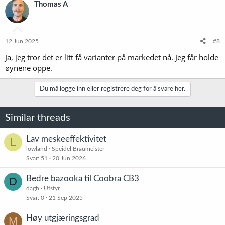
Thomas A
12 Jun 2025
#8
Ja, jeg tror det er litt få varianter på markedet nå. Jeg får holde
øynene oppe.
Du må logge inn eller registrere deg for å svare her.
Similar threads
Lav meskeeffektivitet
L
lowland
Speidel Braumeister
Svar
51
20 Jun 2026
Bedre bazooka til Coobra CB3
D
dagb
Utstyr
Svar
0
21 Sep 2025
Høy utgjæringsgrad
M