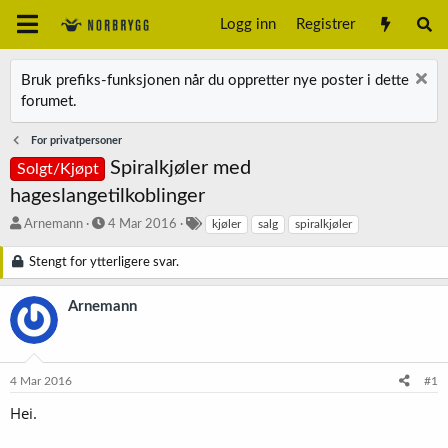
Logg inn
Registrer
Bruk prefiks-funksjonen når du oppretter nye poster i dette
forumet.
For privatpersoner
Spiralkjøler med
Solgt/Kjøpt
hageslangetilkoblinger
T
S
S
Arnemann
4 Mar 2016
kjøler
salg
spiralkjøler
r
t
t
å
a
i
Stengt for ytterligere svar.
d
r
k
s
t
k
Arnemann
t
d
o
a
a
r
r
t
d
t
o
4 Mar 2016
#1
e
r
Hei.