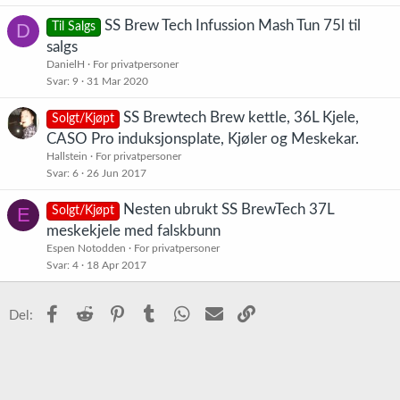
SS Brew Tech Infussion Mash Tun 75l til
D
Til Salgs
salgs
DanielH
For privatpersoner
Svar
9
31 Mar 2020
SS Brewtech Brew kettle, 36L Kjele,
Solgt/Kjøpt
CASO Pro induksjonsplate, Kjøler og Meskekar.
Hallstein
For privatpersoner
Svar
6
26 Jun 2017
Nesten ubrukt SS BrewTech 37L
E
Solgt/Kjøpt
meskekjele med falskbunn
Espen Notodden
For privatpersoner
Svar
4
18 Apr 2017
Facebook
Reddit
Pinterest
Tumblr
WhatsApp
E-post
Link
Del: