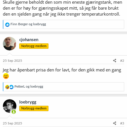
Skulle gjerne beholdt den som min eneste gjæringstank, men
den er for høy for gjæringsskapet mitt, så jeg får bare brukt
den en sjelden gang når jeg ikke trenger temperaturkontroll.
R
Finn Berger
og
loebrygg
e
a
k
cjohansen
s
Norbrygg-medlem
j
o
n
e
25 Sep 2025
#2
r
Jeg har åpenbart prisa den for lavt, for den gikk med en gang
:
R
PetterL
og
loebrygg
e
a
k
loebrygg
s
Norbrygg-medlem
j
o
n
e
25 Sep 2025
#3