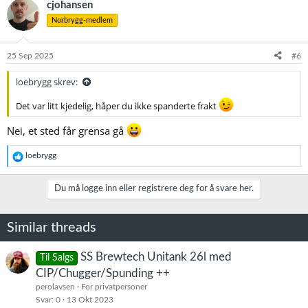
cjohansen
Norbrygg-medlem
25 Sep 2025
#6
loebrygg skrev:
Det var litt kjedelig, håper du ikke spanderte frakt
Nei, et sted får grensa gå
R
loebrygg
e
a
k
Du må logge inn eller registrere deg for å svare her.
s
j
o
Similar threads
n
e
r
SS Brewtech Unitank 26l med
Til Salgs
:
CIP/Chugger/Spunding ++
perolavsen
For privatpersoner
Svar
0
13 Okt 2023