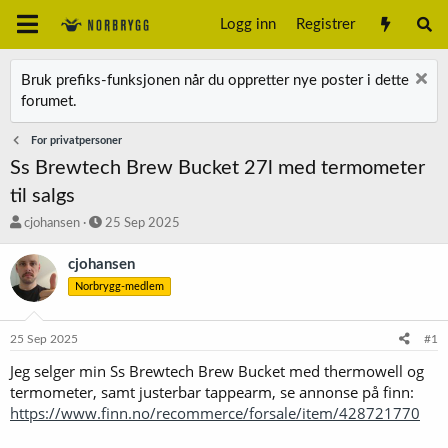
Logg inn
Registrer
Bruk prefiks-funksjonen når du oppretter nye poster i dette
forumet.
For privatpersoner
Ss Brewtech Brew Bucket 27l med termometer
til salgs
T
S
cjohansen
25 Sep 2025
r
t
å
a
cjohansen
d
r
Norbrygg-medlem
s
t
t
d
a
a
25 Sep 2025
#1
r
t
t
o
Jeg selger min Ss Brewtech Brew Bucket med thermowell og
e
termometer, samt justerbar tappearm, se annonse på finn:
r
https://www.finn.no/recommerce/forsale/item/428721770