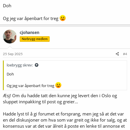
r
Doh
:
Og jeg var åpenbart for treg
cjohansen
Norbrygg-medlem
25 Sep 2025
#4
loebrygg skrev:
Doh
Og jeg var åpenbart for treg
Æsj! Om du hadde tatt den kunne jeg levert den i Oslo og
sluppet innpakking til post og greier...
Hadde lyst til å gi forumet et forsprang, men jeg så at det var
en del diskusjoner om hva som var greit og ikke for salg, og at
konsensus var at det var ålreit å poste en lenke til annonse et