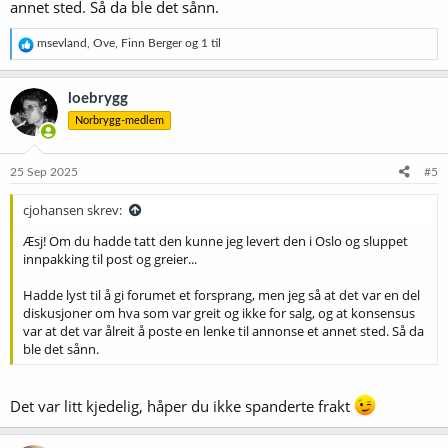
annet sted. Så da ble det sånn.
R
msevland
,
Ove
,
Finn Berger
og 1 til
e
a
k
loebrygg
s
Norbrygg-medlem
j
o
n
e
25 Sep 2025
#5
r
:
cjohansen skrev:
Æsj! Om du hadde tatt den kunne jeg levert den i Oslo og sluppet
innpakking til post og greier...
Hadde lyst til å gi forumet et forsprang, men jeg så at det var en del
diskusjoner om hva som var greit og ikke for salg, og at konsensus
var at det var ålreit å poste en lenke til annonse et annet sted. Så da
ble det sånn.
Det var litt kjedelig, håper du ikke spanderte frakt