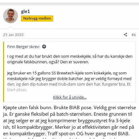
gle1
Norbrygg-medlem
25 Jan 2022
#6
Finn Berger skrev:
I og med at du har brukt den som meskekjele, så har du kanskje den
originale falskbunnen, også? Den er suveren.
Jeg bruker en 15 gallons SS Brewtech-kjele som kokekjele, og som
meskekjele når jeg brygger doble batcher. Jeg er veldig fornøyd med
den, og den dip-tuben med trub-dam som den har, fungerer bra. Et
klart pluss.
Klikk for å utvide...
Størrelsen er fin, også. 37,85 liter er litt mer enn vanlig 35-liter, og en
forskjell som kan komme godt med noen ganger.
Kjøpte uten falsk bunn. Brukte BIAB pose. Veldig grei størrelse
ja. Er ganske fleksibel på batch-størrelsen. Eneste grunnen til
Bare synd jeg ikke trenger ny kjele
.
at jeg selger er at jeg komprimerer bryggeustyret fra 3-kjele
ish, til kompaktbrygger. Merker jo at effektiviteten går ned på
en kompaktbrygger. Traff spot-on OG hver gang med BIAB.