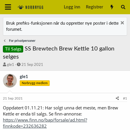
Logg inn
Registrer
Bruk prefiks-funksjonen når du oppretter nye poster i dette
forumet.
For privatpersoner
SS Brewtech Brew Kettle 10 gallon
Til Salgs
selges
T
S
gle1
21 Sep 2021
r
t
å
a
gle1
d
r
Norbrygg-medlem
s
t
t
d
a
a
21 Sep 2021
#1
r
t
t
o
Oppdatert 01.11.21: Har solgt unna det meste, men Brew
e
Kettle er enda til salgs. Se finn-annonse:
r
https://www.finn.no/bap/forsale/ad.html?
finnkode=232636282