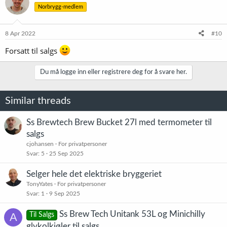
Norbrygg-medlem
8 Apr 2022
#10
Forsatt til salgs
Du må logge inn eller registrere deg for å svare her.
Similar threads
Ss Brewtech Brew Bucket 27l med termometer til
salgs
cjohansen
For privatpersoner
Svar
5
25 Sep 2025
Selger hele det elektriske bryggeriet
TonyYates
For privatpersoner
Svar
1
9 Sep 2025
Ss Brew Tech Unitank 53L og Minichilly
A
Til Salgs
glykolkjøler til salgs