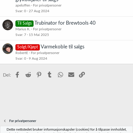
apeloffen
For privatpersoner
Svar
0
27 Aug 2024
Trubinator for Brewtools 40
Til Salgs
Marius K.
For privatpersoner
Svar
7
15 Mai 2025
Varmekoble til salgs
Solgt/Kjøpt
RobertE
For privatpersoner
Svar
0
9 Aug 2024
Facebook
Reddit
Pinterest
Tumblr
WhatsApp
E-post
Link
Del:
For privatpersoner
Dette nettstedet bruker informasjonskapsler (cookies) for å tilpasse innholdet,