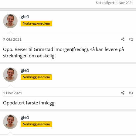
Sist redigert:
1 Nov 2021
gle1
Norbrygg-medlem
7 Okt 2021
#2
Opp. Reiser til Grimstad imorgen(fredag), så kan levere på
strekningen om ønskelig.
gle1
Norbrygg-medlem
1 Nov 2021
#3
Oppdatert første innlegg.
gle1
Norbrygg-medlem