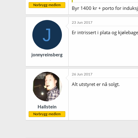
Norbrygg-medlem
Byr 1400 kr + porto for induks
23 Jun 2017
J
Er intrissert i plata og kjøleba
jonnyreinsberg
26 Jun 2017
Alt utstyret er nå solgt.
Hallstein
Norbrygg-medlem