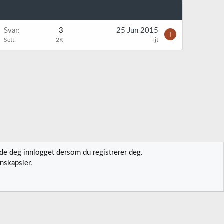
Svar
3
25 Jun 2015
T
Sett
2K
Tjt
lde deg innlogget dersom du registrerer deg.
nskapsler.
t oss
Vilkår og regler
Personvernregler
Hjelp
Hjem
R
S
S