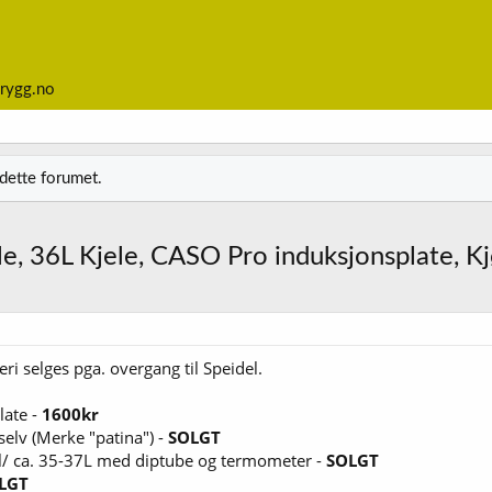
rygg.no
 dette forumet.
e, 36L Kjele, CASO Pro induksjonsplate, Kj
 selges pga. overgang til Speidel.
ate -
1600kr
selv (Merke "patina") -
SOLGT
l/ ca. 35-37L med diptube og termometer -
SOLGT
LGT