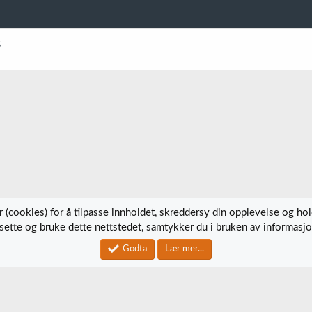
s
 (cookies) for å tilpasse innholdet, skreddersy din opplevelse og ho
tsette og bruke dette nettstedet, samtykker du i bruken av informasjo
Kontak
Godta
Lær mer...
®
Community platform by XenForo
© 2010-2023 XenForo Ltd.