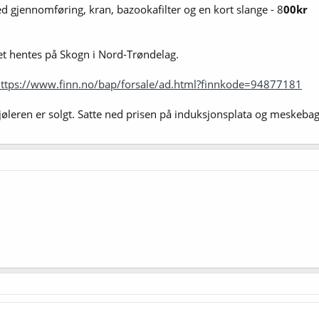
gjennomføring, kran, bazookafilter og en kort slange - 8
00kr
et hentes på Skogn i Nord-Trøndelag.
ttps://www.finn.no/bap/forsale/ad.html?finnkode=94877181
kjøleren er solgt. Satte ned prisen på induksjonsplata og meskeba