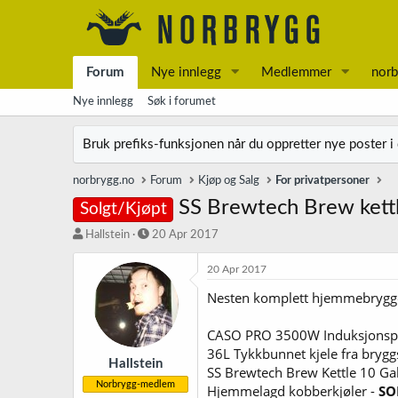
Forum
Nye innlegg
Medlemmer
norb
Nye innlegg
Søk i forumet
Bruk prefiks-funksjonen når du oppretter nye poster i
norbrygg.no
Forum
Kjøp og Salg
For privatpersoner
SS Brewtech Brew kettl
Solgt/Kjøpt
T
S
Hallstein
20 Apr 2017
r
t
å
a
20 Apr 2017
d
r
Nesten komplett hjemmebryggeri
s
t
t
d
a
a
CASO PRO 3500W Induksjonspl
r
t
36L Tykkbunnet kjele fra brygg
t
o
Hallstein
SS Brewtech Brew Kettle 10 Ga
e
Norbrygg-medlem
Hjemmelagd kobberkjøler -
SO
r