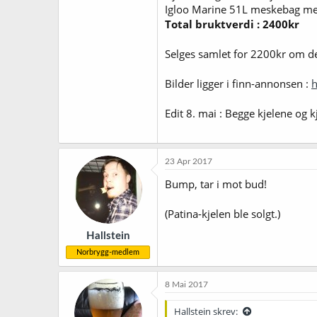
Igloo Marine 51L meskebag med 
Total bruktverdi : 2400kr
Selges samlet for 2200kr om d
Bilder ligger i finn-annonsen :
h
Edit 8. mai : Begge kjelene og 
23 Apr 2017
Bump, tar i mot bud!
(Patina-kjelen ble solgt.)
Hallstein
Norbrygg-medlem
8 Mai 2017
Hallstein skrev: