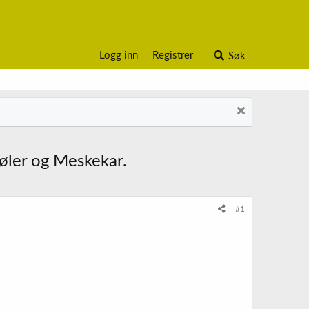
Logg inn
Registrer
Søk
øler og Meskekar.
#1