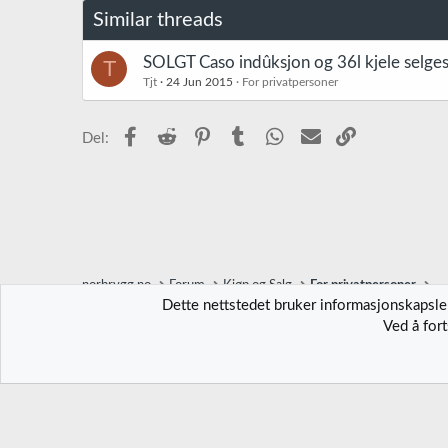
Similar threads
SOLGT Caso indûksjon og 36l kjele selge
T
Tjt
24 Jun 2015
For privatpersoner
Facebook
Reddit
Pinterest
Tumblr
WhatsApp
E-post
Link
Del:
norbrygg.no
Forum
Kjøp og Salg
For privatpersoner
Dette nettstedet bruker informasjonskapsler
Ved å for
Norbrygg-default