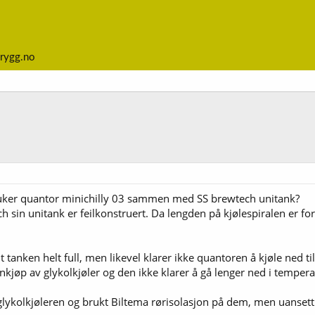
rygg.no
ruker quantor minichilly 03 sammen med SS brewtech unitank?
h sin unitank er feilkonstruert. Da lengden på kjølespiralen er for
 tanken helt full, men likevel klarer ikke quantoren å kjøle ned ti
nnkjøp av glykolkjøler og den ikke klarer å gå lenger ned i tempera
 glykolkjøleren og brukt Biltema rørisolasjon på dem, men uansett h