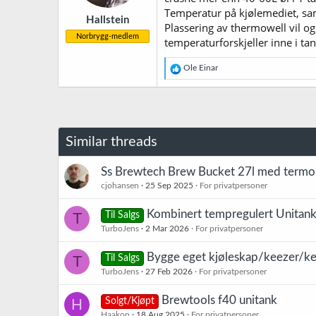
r
Temperatur på kjølemediet, samt
Hallstein
:
Plassering av thermowell vil ogs
Norbrygg-medlem
temperaturforskjeller inne i ta
R
Ole Einar
e
a
k
s
j
o
Similar threads
n
e
r
Ss Brewtech Brew Bucket 27l med termome
:
cjohansen
25 Sep 2025
For privatpersoner
Kombinert tempregulert Unitank
T
Til Salgs
TurboJens
2 Mar 2026
For privatpersoner
Bygge eget kjøleskap/keezer/ke
T
Til Salgs
TurboJens
27 Feb 2026
For privatpersoner
Brewtools f40 unitank
H
Solgt/Kjøpt
Haakon
18 Aug 2025
For privatpersoner