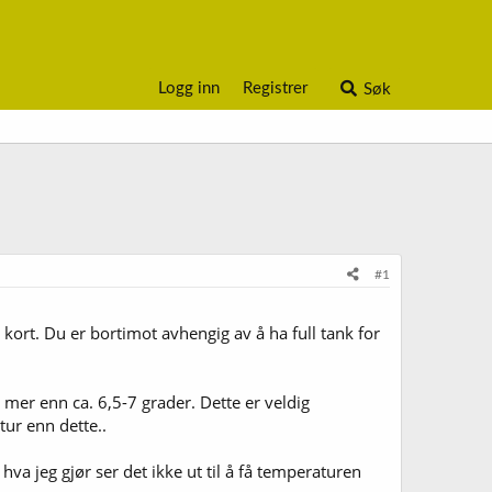
Logg inn
Registrer
Søk
#1
 kort. Du er bortimot avhengig av å ha full tank for
l mer enn ca. 6,5-7 grader. Dette er veldig
tur enn dette..
va jeg gjør ser det ikke ut til å få temperaturen