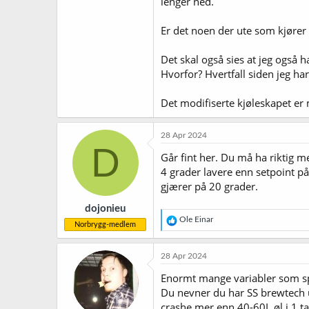
lenger ned.
Er det noen der ute som kjør
Det skal også sies at jeg også h
Hvorfor? Hvertfall siden jeg har
Det modifiserte kjøleskapet er m
28 Apr 2024
D
Går fint her. Du må ha riktig m
4 grader lavere enn setpoint p
gjærer på 20 grader.
dojonieu
R
Ole Einar
Norbrygg-medlem
e
a
k
28 Apr 2024
s
j
Enormt mange variabler som spill
o
Du nevner du har SS brewtech u
n
crashe mer enn 40-60L øl i 1 t
e