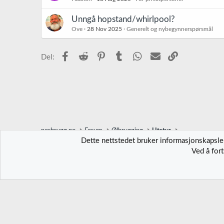
Unngå hopstand/whirlpool?
Ove
28 Nov 2025
Generelt og nybegynnerspørsmål
Facebook
Reddit
Pinterest
Tumblr
WhatsApp
E-post
Link
Del:
norbrygg.no
Forum
Ølbrygging
Utstyr
Dette nettstedet bruker informasjonskapsler
Ved å for
Norbrygg-default