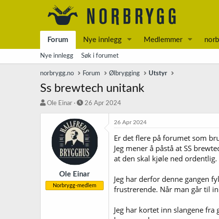
Forum
Nye innlegg
Medlemmer
norb
Nye innlegg
Søk i forumet
norbrygg.no
Forum
Ølbrygging
Utstyr
Ss brewtech unitank
T
S
Ole Einar
26 Apr 2024
r
t
å
a
26 Apr 2024
d
r
Er det flere på forumet som b
s
t
Jeg mener å påstå at SS brewtec
t
d
a
a
at den skal kjøle ned ordentlig.
r
t
t
o
Ole Einar
Jeg har derfor denne gangen fylt
e
Norbrygg-medlem
frustrerende. Når man går til i
r
Jeg har kortet inn slangene fra