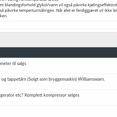
 blandingsforhold glykol/vann vil også påvirke kjølingseffektivi
å påvirke temperturmålingen. Når ølet er ferdiggjæret vil ikke len
nken.
ter til salgs
 og tappetårn (Solgt som bryggemaskin) Williamswarn.
gerator etc? Komplett kompressor selges