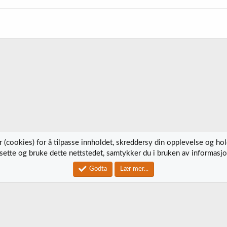
 (cookies) for å tilpasse innholdet, skreddersy din opplevelse og ho
tsette og bruke dette nettstedet, samtykker du i bruken av informasjo
Kontak
Godta
Lær mer...
®
Community platform by XenForo
© 2010-2023 XenForo Ltd.