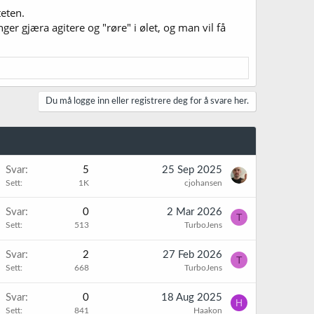
teten.
ger gjæra agitere og "røre" i ølet, og man vil få
Du må logge inn eller registrere deg for å svare her.
Svar
5
25 Sep 2025
Sett
1K
cjohansen
Svar
0
2 Mar 2026
T
Sett
513
TurboJens
Svar
2
27 Feb 2026
T
Sett
668
TurboJens
Svar
0
18 Aug 2025
H
Sett
841
Haakon