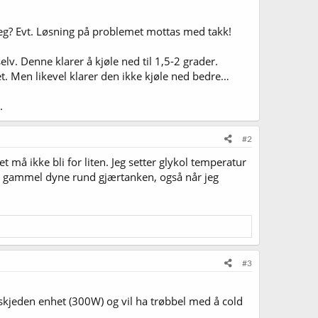
? Evt. Løsning på problemet mottas med takk!
elv. Denne klarer å kjøle ned til 1,5-2 grader.
let. Men likevel klarer den ikke kjøle ned bedre…
.
#2
 må ikke bli for liten. Jeg setter glykol temperatur
 en gammel dyne rund gjærtanken, også når jeg
#3
skjeden enhet (300W) og vil ha trøbbel med å cold