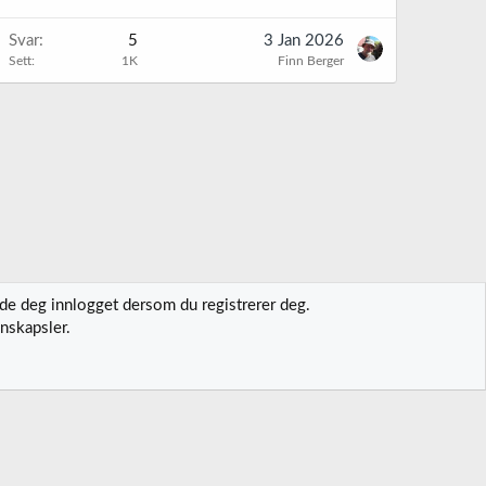
Svar
5
3 Jan 2026
Sett
1K
Finn Berger
lde deg innlogget dersom du registrerer deg.
nskapsler.
t oss
Vilkår og regler
Personvernregler
Hjelp
Hjem
R
S
S