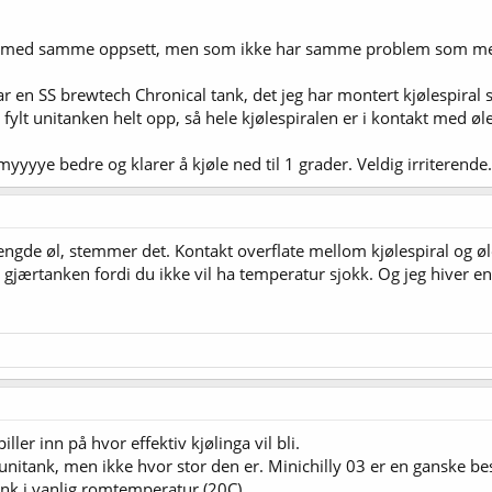
er med samme oppsett, men som ikke har samme problem som meg
ar en SS brewtech Chronical tank, det jeg har montert kjølespiral s
 fylt unitanken helt opp, så hele kjølespiralen er i kontakt med ø
yyyye bedre og klarer å kjøle ned til 1 grader. Veldig irriterende.
engde øl, stemmer det. Kontakt overflate mellom kjølespiral og ølet
å gjærtanken fordi du ikke vil ha temperatur sjokk. Og jeg hiver
er inn på hvor effektiv kjølinga vil bli.
nitank, men ikke hvor stor den er. Minichilly 03 er en ganske be
ank i vanlig romtemperatur (20C).