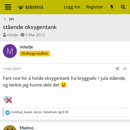
Logg inn
Registrer
DIY
stående oksygentank
T
S
mholje
5 Mar 2015
r
t
å
a
mholje
M
d
r
Norbrygg-medlem
s
t
t
d
a
a
5 Mar 2015
#1
r
t
t
o
Fant noe for å holde oksygentank fra bryggselv / jula stående,
e
og tenkte jeg kunne dele det
r
R
combat_kaare
,
Aron
,
Newman
og 8 til
e
a
k
Malmo