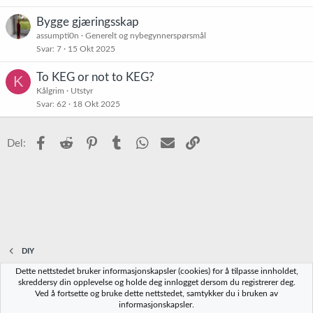
Bygge gjæringsskap
assumpti0n
Generelt og nybegynnerspørsmål
Svar
7
15 Okt 2025
To KEG or not to KEG?
K
Kålgrim
Utstyr
Svar
62
18 Okt 2025
Facebook
Reddit
Pinterest
Tumblr
WhatsApp
E-post
Link
Del:
DIY
Dette nettstedet bruker informasjonskapsler (cookies) for å tilpasse innholdet,
Norbrygg-default
skreddersy din opplevelse og holde deg innlogget dersom du registrerer deg.
Ved å fortsette og bruke dette nettstedet, samtykker du i bruken av
Kontakt oss
Vilkår og regler
Personvernregler
Hjelp
Hjem
R
informasjonskapsler.
S