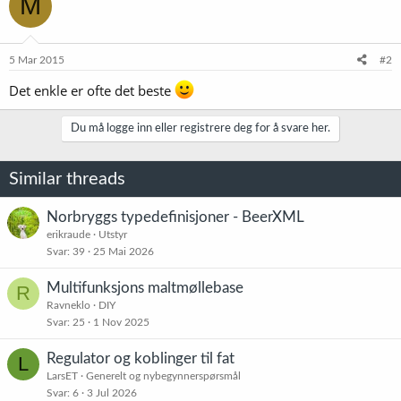
M
s
j
o
n
e
5 Mar 2015
#2
r
:
Det enkle er ofte det beste
Du må logge inn eller registrere deg for å svare her.
Similar threads
Norbryggs typedefinisjoner - BeerXML
erikraude
Utstyr
Svar
39
25 Mai 2026
Multifunksjons maltmøllebase
R
Ravneklo
DIY
Svar
25
1 Nov 2025
Regulator og koblinger til fat
L
LarsET
Generelt og nybegynnerspørsmål
Svar
6
3 Jul 2026