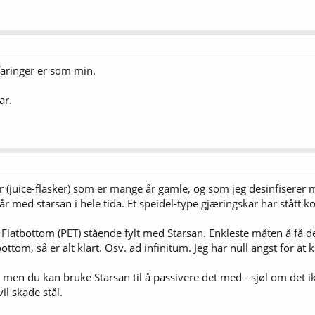
faringer er som min.
ar.
r (juice-flasker) som er mange år gamle, og som jeg desinfiserer m
 med starsan i hele tida. Et speidel-type gjæringskar har stått kon
 Flatbottom (PET) stående fylt med Starsan. Enkleste måten å få des
tom, så er alt klart. Osv. ad infinitum. Jeg har null angst for at ka
, men du kan bruke Starsan til å passivere det med - sjøl om det ik
il skade stål.