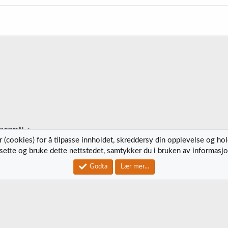
spørsmål
 (cookies) for å tilpasse innholdet, skreddersy din opplevelse og ho
tsette og bruke dette nettstedet, samtykker du i bruken av informasjo
Kontak
Godta
Lær mer...
®
Community platform by XenForo
© 2010-2023 XenForo Ltd.