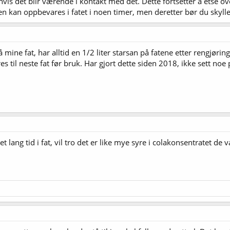
 hvis det blir værende i kontakt med det. Dette fortsetter å etse 
en kan oppbevares i fatet i noen timer, men deretter bør du skyll
ne fat, har alltid en 1/2 liter starsan på fatene etter rengjøring,
 til neste fat før bruk. Har gjort dette siden 2018, ikke sett noe
lang tid i fat, vil tro det er like mye syre i colakonsentratet de var