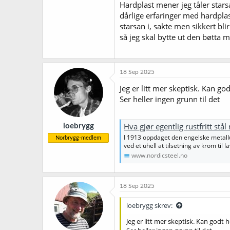
Hardplast mener jeg tåler starsa
dårlige erfaringer med hardplast
starsan i, sakte men sikkert bl
så jeg skal bytte ut den bøtta 
18 Sep 2025
Jeg er litt mer skeptisk. Kan go
Ser heller ingen grunn til det
Hva gjør egentlig rustfritt stål
loebrygg
I 1913 oppdaget den engelske metallu
Norbrygg-medlem
ved et uhell at tilsetning av krom til l
www.nordicsteel.no
18 Sep 2025
loebrygg skrev:
Jeg er litt mer skeptisk. Kan godt 