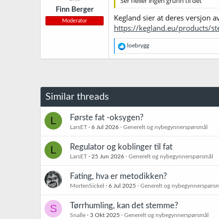
Ser heller ingen grunn til det
Finn Berger
Kegland sier at deres versjon av
Moderator
https://kegland.eu/products/st
R
loebrygg
e
a
k
s
j
o
Similar threads
n
e
r
Første fat -oksygen?
L
:
LarsET
6 Jul 2026
Generelt og nybegynnerspørsmål
Regulator og koblinger til fat
L
LarsET
25 Jun 2026
Generelt og nybegynnerspørsmål
Fating, hva er metodikken?
MortenSickel
6 Jul 2025
Generelt og nybegynnerspørs
Tørrhumling, kan det stemme?
S
Snalle
3 Okt 2025
Generelt og nybegynnerspørsmål