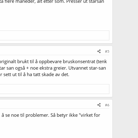
 ta flere måneder, alt etter som. Presser ut starsan
#5
originalt brukt til å oppbevare bruskonsentrat (tenk
star san også + noe ekstra greier. Utvannet star-san
sett ut til å ha tatt skade av det.
#6
å se noe til problemer. Så betyr ikke "virket for