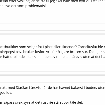
rsan etter vask og lar de stå til jeg skal fylle med nytt øl. Det kan
 opplevd det som problematisk
ttbutikker som selger fat i plast eller liknende? Corneliusfat ble 
cola/pepsi osv. bruker fosforsyre for å gjøre brusen sur. Det gjør 
 hatt utblandet star-san i noen av mine fat i årevis uten at det har 
brukt med StarSan i årevis når de har havnet bakerst i boden, uten 
god ide.
er såpass svak syre at det rustfrie stålet bør tåle det.