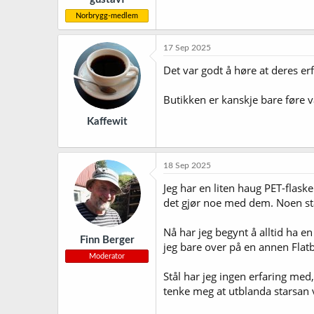
Norbrygg-medlem
17 Sep 2025
Det var godt å høre at deres er
Butikken er kanskje bare føre v
Kaffewit
18 Sep 2025
Jeg har en liten haug PET-flaske
det gjør noe med dem. Noen står
Nå har jeg begynt å alltid ha en
Finn Berger
jeg bare over på en annen Flatbot
Moderator
Stål har jeg ingen erfaring med
tenke meg at utblanda starsan v