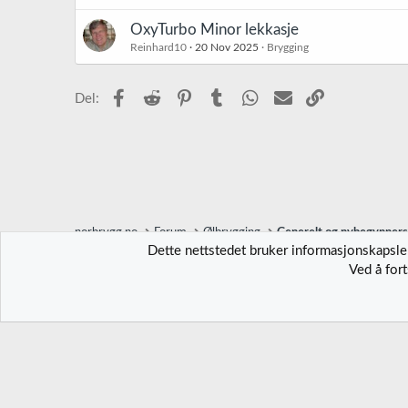
OxyTurbo Minor lekkasje
Reinhard10
20 Nov 2025
Brygging
Facebook
Reddit
Pinterest
Tumblr
WhatsApp
E-post
Link
Del:
norbrygg.no
Forum
Ølbrygging
Generelt og nybegynner
Dette nettstedet bruker informasjonskapsler
Ved å for
Norbrygg-default