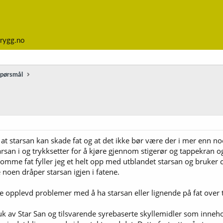
rygg.no
spørsmål
kk at starsan kan skade fat og at det ikke bør være der i mer enn n
starsan i og trykksetter for å kjøre gjennom stigerør og tappekran o
mme fat fyller jeg et helt opp med utblandet starsan og bruker co2 t
e noen dråper starsan igjen i fatene.
e opplevd problemer med å ha starsan eller lignende på fat over 
uk av Star San og tilsvarende syrebaserte skyllemidler som innehol