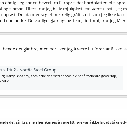
n dårlig. Jeg har en hevert fra Europris der hardplasten blei sprø
 og starsan. Ellers trur jeg billig mjukplast kan være utsatt. Jeg 
ir oppløst. Det danner seg et merkelig grått stoff som jeg ikke kan
med noe bedre. De vanlige gjæringsbøttene, derimot, trur jeg tåler 
dt hende det går bra, men her liker jeg å være litt føre var å ikke 
 rustfritt? - Nordic Steel Group
rg Harry Brearley, som arbeidet med et prosjekt for å forbedre geværløp,
avkarb
hende det går bra, men her liker jeg å være litt føre var å ikke la det stå unø