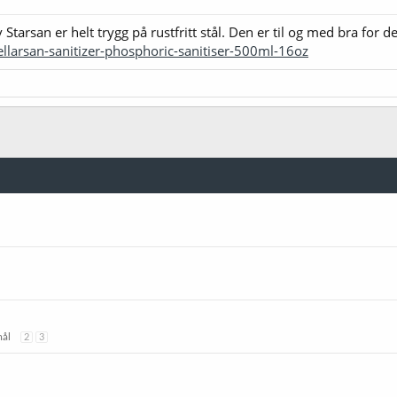
 Starsan er helt trygg på rustfritt stål. Den er til og med bra for d
ellarsan-sanitizer-phosphoric-sanitiser-500ml-16oz
mål
2
3