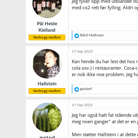
Jeg fyller opp med utblandet sta
o
med co2 rett før fylling. Aldri
n
e
r
Pål Heide
:
Kielland
R
Bård Mathisen
Norbrygg-medlem
e
a
k
17 Sep 2025
s
j
Kan hende du har lest det hos ne
o
cola osv.) i restauranter. Coca-
n
er nok ikke noe problem. Jeg har
e
r
Hallstein
:
R
gustavf
Norbrygg-medlem
e
a
k
17 Sep 2025
s
j
Jeg har også hatt fat stående u
o
meg noen ganger" at det er en 
n
e
r
Men støtter Hallstein i at dette 
gustavf
: