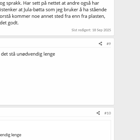
 og sprakk. Har sett på nettet at andre også har
mistenker at Jula-bøtta som jeg bruker å ha stående
 forstå kommer noe annet sted fra enn fra plasten,
det godt.
Sist redigert:
18 Sep 2025
#9
la det stå unødvendig lenge
#10
dvendig lenge