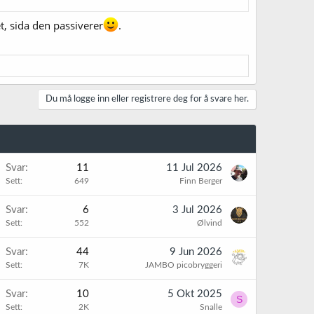
et, sida den passiverer
.
Du må logge inn eller registrere deg for å svare her.
Svar
11
11 Jul 2026
Sett
649
Finn Berger
Svar
6
3 Jul 2026
Sett
552
Ølvind
Svar
44
9 Jun 2026
Sett
7K
JAMBO picobryggeri
Svar
10
5 Okt 2025
S
Sett
2K
Snalle