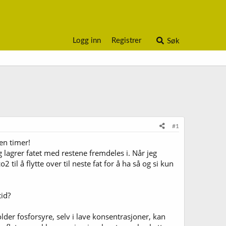
Logg inn
Registrer
Søk
#1
oen timer!
g lagrer fatet med restene fremdeles i. Når jeg
il å flytte over til neste fat for å ha så og si kun
tid?
der fosforsyre, selv i lave konsentrasjoner, kan