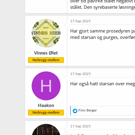
over tid påvirke stålet negativt
stålet. Den syrebaserte løsning
17 Sep 2025
Har gjort samme prosedyren på mi
med starsan og purges, overføres
Vinnes Ølet
Norbrygg-medlem
17 Sep 2025
H
Har også hatt starsan over meget 
Haakon
R
Finn Berger
Norbrygg-medlem
e
a
k
17 Sep 2025
s
j