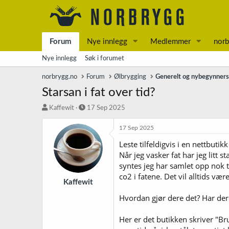
Forum
Nye innlegg
Medlemmer
norb
Nye innlegg
Søk i forumet
norbrygg.no
Forum
Ølbrygging
Generelt og nybegynner
Starsan i fat over tid?
T
S
Kaffewit
17 Sep 2025
r
t
å
a
17 Sep 2025
d
r
Leste tilfeldigvis i en nettbuti
s
t
Når jeg vasker fat har jeg litt 
t
d
a
a
syntes jeg har samlet opp nok to
r
t
co2 i fatene. Det vil alltids vær
t
o
Kaffewit
e
Hvordan gjør dere det? Har der
r
Her er det butikken skriver "Br