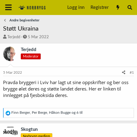
Logg inn
Registrer
Andre begivenheter
Støtt Ukraina
T
S
Terjedd
5 Mar 2022
r
t
å
a
Terjedd
d
r
Moderator
s
t
t
d
a
a
5 Mar 2022
#1
r
t
t
o
Pravda bryggeri i Lviv har lagt ut sine oppskrifter og ber oss
e
brygge ølet deres og støtte landet deres. Her er linken til
r
innlegget på fjesboksida deres.
R
Finn Berger
,
Per Berge
,
Håkon Bugge
og 6 til
e
a
k
Skogtun
s
Norbrygg-medlem
j