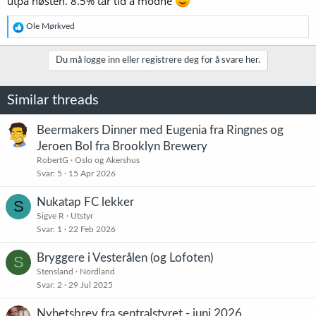
utpå høsten. 8.5% tar tid å modne
R
Ole Mørkved
e
a
k
Du må logge inn eller registrere deg for å svare her.
s
j
o
Similar threads
n
e
r
Beermakers Dinner med Eugenia fra Ringnes og
:
Jeroen Bol fra Brooklyn Brewery
RobertG
Oslo og Akershus
Svar
5
15 Apr 2026
Nukatap FC lekker
S
Sigve R
Utstyr
Svar
1
22 Feb 2026
Bryggere i Vesterålen (og Lofoten)
S
Stensland
Nordland
Svar
2
29 Jul 2025
Nyhetsbrev fra sentralstyret - juni 2026