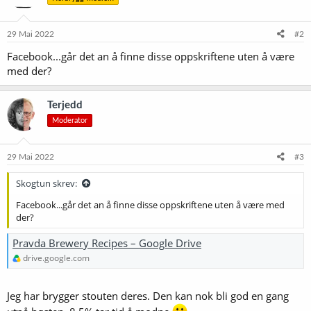
o
n
e
29 Mai 2022
#2
r
Facebook...går det an å finne disse oppskriftene uten å være
:
med der?
Terjedd
Moderator
29 Mai 2022
#3
Skogtun skrev:
Facebook...går det an å finne disse oppskriftene uten å være med
der?
Pravda Brewery Recipes – Google Drive
drive.google.com
Jeg har brygger stouten deres. Den kan nok bli god en gang