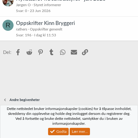
Jørgen O
Styret informerer
Svar
0
23 Jun 2026
Oppskrifter Kinn Bryggeri
R
rathers
Oppskrifter generelt
Svar
196
I dag kl 11:53
Facebook
Reddit
Pinterest
Tumblr
WhatsApp
E-post
Link
Del:
Andre begivenheter
Dette nettstedet bruker informasjonskapsler (cookies) for å tilpasse innholdet,
Norbrygg-default
skreddersy din opplevelse og holde deg innlogget dersom du registrerer deg.
Ved å fortsette og bruke dette nettstedet, samtykker du i bruken av
Kontakt oss
Vilkår og regler
Personvernregler
Hjelp
Hjem
R
informasjonskapsler.
S
S
Godta
Lær mer...
®
Community platform by XenForo
© 2010-2023 XenForo Ltd.