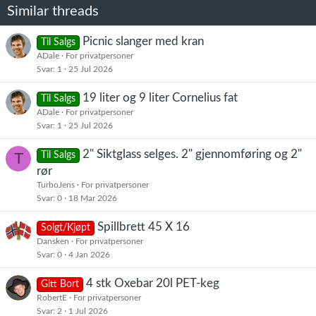
Similar threads
Picnic slanger med kran
Til Salgs
ADale
For privatpersoner
Svar
1
25 Jul 2026
19 liter og 9 liter Cornelius fat
Til Salgs
ADale
For privatpersoner
Svar
1
25 Jul 2026
2" Siktglass selges. 2" gjennomføring og 2"
T
Til Salgs
rør
TurboJens
For privatpersoner
Svar
0
18 Mar 2026
Spillbrett 45 X 16
Solgt/Kjøpt
Dansken
For privatpersoner
Svar
0
4 Jan 2026
4 stk Oxebar 20l PET-keg
Gitt Bort
RobertE
For privatpersoner
Svar
2
1 Jul 2026