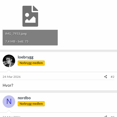
IMG_7953.jpeg
7,4 MB · Sett: 75
loebrygg
Norbrygg-medlem
24 Mar 2026
#2
Hvor?
nordbo
N
Norbrygg-medlem