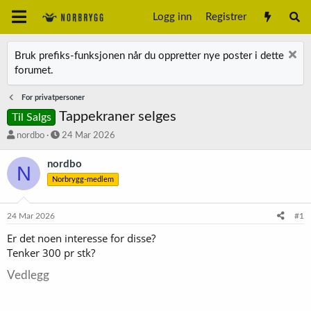
Logg inn
Registrer
Bruk prefiks-funksjonen når du oppretter nye poster i dette
forumet.
For privatpersoner
Tappekraner selges
Til Salgs
T
S
nordbo
24 Mar 2026
r
t
å
a
nordbo
N
d
r
Norbrygg-medlem
s
t
t
d
a
a
24 Mar 2026
#1
r
t
t
o
Er det noen interesse for disse?
e
Tenker 300 pr stk?
r
Vedlegg