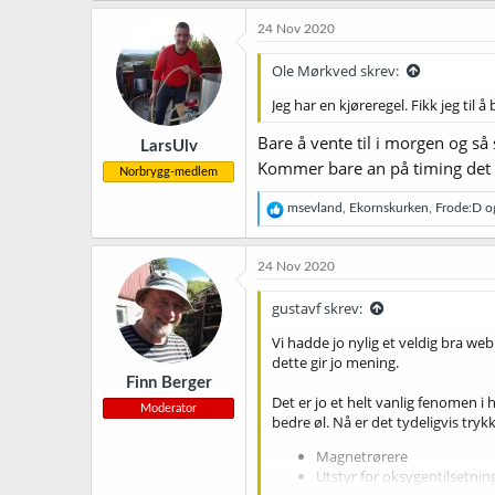
a
k
24 Nov 2020
s
j
Ole Mørkved skrev:
o
n
Jeg har en kjøreregel. Fikk jeg til å
e
r
Bare å vente til i morgen og så 
LarsUlv
:
Kommer bare an på timing det
Norbrygg-medlem
R
msevland
,
Ekornskurken
,
Frode:D
og
e
a
k
24 Nov 2020
s
j
gustavf skrev:
o
n
Vi hadde jo nylig et veldig bra w
e
dette gir jo mening.
r
Finn Berger
:
Det er jo et helt vanlig fenomen 
Moderator
bedre øl. Nå er det tydeligvis tryk
Magnetrørere
Utstyr for oksygentilsetnin