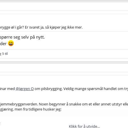
 brygge øl i går? Er svaret ja, så kjøper jeg ikke mer.
spørre seg selv på nytt.
 der
 5 til
ebinar med
@Jørgen O
om pilsbrygging. Veldig mange spørsmål handlet om try
i hjemmebryggerverden. Noen begynner å snakke om et eller annet utstyr elle
kgjæring, men fra tidligere husker jeg:
g
Klikk for å utvide...