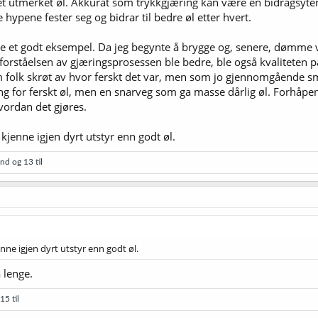
å et utmerket øl. Akkurat som trykkgjæring kan være en bidragsyter t
e hypene fester seg og bidrar til bedre øl etter hvert.
e et godt eksempel. Da jeg begynte å brygge og, senere, dømme var
 forståelsen av gjæringsprosessen ble bedre, ble også kvaliteten p
som folk skrøt av hvor ferskt det var, men som jo gjennomgående sm
g for ferskt øl, men en snarveg som ga masse dårlig øl. Forhåpent
vordan det gjøres.
 kjenne igjen dyrt utstyr enn godt øl.
and
og 13 til
enne igjen dyrt utstyr enn godt øl.
 lenge.
15 til