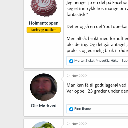
j
Jeg henger jo en del på Faceboo
o
seg et inntrykk hos mange om a
n
fantastisk.”
e
r
Holmentoppen
:
Det er også en del YouTube-kana
Norbrygg-medlem
Men altså, brukt med fornuft e
oksidering. Og det går antage
praksis og edruelig bruk i tråd
R
MortenSickel
,
YngveKL
,
Håkon Bug
e
a
k
24 Nov 2020
s
j
Man kan få til godt lagerøl ved
o
Var oppe i 23 grader under den 
n
e
r
Ole Mørkved
:
R
Finn Berger
e
a
k
24 Nov 2020
s