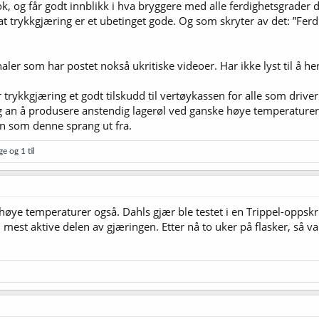
k, og får godt innblikk i hva bryggere med alle ferdighetsgrader d
t trykkgjæring er et ubetinget gode. Og som skryter av det: ”Fe
ler som har postet nokså ukritiske videoer. Har ikke lyst til å he
r trykkgjæring et godt tilskudd til vertøykassen for alle som dri
lig an å produsere anstendig lagerøl ved ganske høye temperatur
en som denne sprang ut fra.
ge
og 1 til
 høye temperaturer også. Dahls gjær ble testet i en Trippel-oppsk
mest aktive delen av gjæringen. Etter nå to uker på flasker, så va