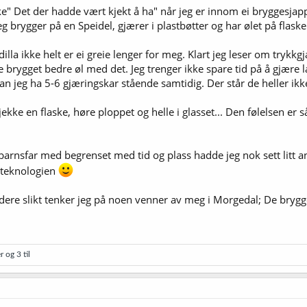
ke" Det der hadde vært kjekt å ha" når jeg er innom ei bryggesjappe
 brygger på en Speidel, gjærer i plastbøtter og har ølet på flasker..
illa ikke helt er ei greie lenger for meg. Klart jeg leser om trykk
lle brygget bedre øl med det. Jeg trenger ikke spare tid på å gjær
an jeg ha 5-6 gjæringskar stående samtidig. Der står de heller ikke
ekke en flaske, høre ploppet og helle i glasset... Den følelsen er s
rnsfar med begrenset med tid og plass hadde jeg nok sett litt anne
geteknologien
ere slikt tenker jeg på noen venner av meg i Morgedal; De brygge
r
og 3 til