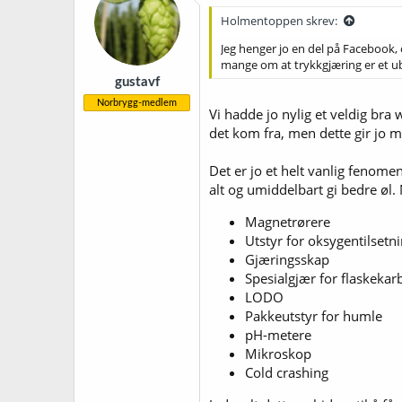
j
Holmentoppen skrev:
o
n
Jeg henger jo en del på Facebook, 
e
mange om at trykkgjæring er et ub
r
gustavf
:
Norbrygg-medlem
Vi hadde jo nylig et veldig br
det kom fra, men dette gir jo 
Det er jo et helt vanlig fenom
alt og umiddelbart gi bedre øl. 
Magnetrørere
Utstyr for oksygentilsetn
Gjæringsskap
Spesialgjær for flaskekar
LODO
Pakkeutstyr for humle
pH-metere
Mikroskop
Cold crashing