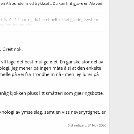
 en Allrounder med trykksett. Du kan fint gjære en Ale ved
 fra 0 - 2,4 bar, og du har et helt lukket gjæringssystem
ere rett fra tanken.
da har en alle muligheter. Men det koster jo littegrann mer
. Greit nok.
 vil lage det best mulige ølet. En ganske stor del av
logi. Jeg mener på ingen måte å si at den enkelte
r mølle på vei fra Trondheim nå - men jeg lurer på
anlig kjøkken pluss litt småtteri som gjæringsbøtte,
knologi av ymse slag, samt en viss nevenyttighet, er
Sist redigert:
24 Nov 2020