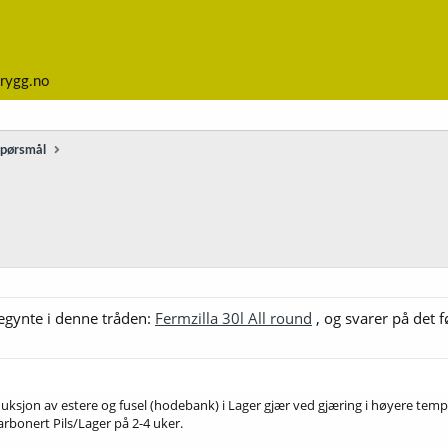
rygg.no
spørsmål
egynte i denne tråden:
Fermzilla 30l All round
, og svarer på det f
ksjon av estere og fusel (hodebank) i Lager gjær ved gjæring i høyere temp
arbonert Pils/Lager på 2-4 uker.