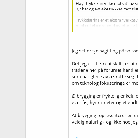
Høyt trykk kan virke motsatt av s
0,2 bar og evt øke trykket mot slu
Trykkgjæring er et ekstra "verktøy
med enkel oksygenfri overføring til 
Så vidt jeg husker fulgte det med v
enn ei "bøtte".
Jeg setter sjølsagt ting på spis
Det jeg er litt skeptisk til, er
trådene her på forumet handler
som har glede av å skaffe seg de
om teknologifokuseringa er me
Ølbrygging er fryktelig enkelt,
gjærlås, hydrometer og et godt
At brygging representerer en ui
veldig naturlig - og ikke noe j