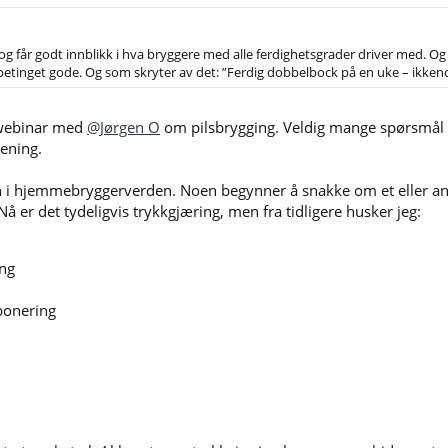
og får godt innblikk i hva bryggere med alle ferdighetsgrader driver med. Og d
etinget gode. Og som skryter av det: ”Ferdig dobbelbock på en uke – ikken
a webinar med
@Jørgen O
om pilsbrygging. Veldig mange spørsmål h
mening.
en i hjemmebryggerverden. Noen begynner å snakke om et eller ann
Nå er det tydeligvis trykkgjæring, men fra tidligere husker jeg:
ing
bonering