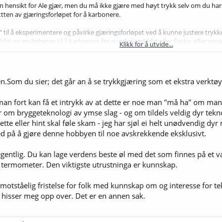
in hensikt for Ale gjær, men du må ikke gjære med høyt trykk selv om du har
ttten av gjæringsforløpet for å karbonere.
" til å eksperimentere og påvirke gjæringsforløpet ved å kunne justere trykket
fat og muligheten til å karbonere før overføring til fat eller flaske, eller serv
Klikk for å utvide...
anlig gjærlås til allrounder'n selv om jeg bestilte "pakka" med trykksett, så 
sen.Som du sier; det går an å se trykkgjæring som et ekstra verktøy
 at man fort kan få et intrykk av at dette er noe man "må ha" om man
 om bryggeteknologi av ymse slag - og om tildels veldig dyr tekno
tte eller hint skal føle skam - jeg har sjøl ei helt unødvendig dy
d på å gjøre denne hobbyen til noe avskrekkende eksklusivt.
 egentlig. Du kan lage verdens beste øl med det som finnes på et v
 termometer. Den viktigste utrustninga er kunnskap.
motståelig fristelse for folk med kunnskap om og interesse for te
eg hisser meg opp over. Det er en annen sak.