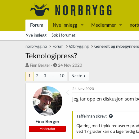
Forum
Nye innlegg
Medlemmer
norb
Nye innlegg
Søk i forumet
norbrygg.no
Forum
Ølbrygging
Generelt og nybegynner
Teknologipress?
T
S
Finn Berger
24 Nov 2020
r
t
1
2
3
...
10
Neste
å
a
d
r
s
t
24 Nov 2020
t
d
Jeg tar opp en diskusjon som b
a
a
r
t
t
o
Taffelman skrev:
e
r
Finn Berger
Gjæring med trykk reduserer produ
Moderator
ved 17 grader kan du lage ferdig k