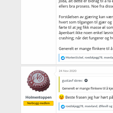
Joda, alt dette er bidrag til å f
ellers bra prosess. Noe fra diss
Forståelsen av gjæring kan vær
hvert som tilgangen til gjær og
førte til at jeg fikk masse øl 
åpenbart ikke noen enkel løsnin
crashing; når det fungerer og h
Generelt er mange flinkere til å
R
MortenSickel
,
roedskjegg78
,
msevl
e
a
k
24 Nov 2020
s
j
gustavf skrev:
o
n
Generelt er mange flinkere til å kj
e
r
Beste frasen jeg har hørt på
Holmentoppen
:
Norbrygg-medlem
R
roedskjegg78
,
msevland
,
Øllevill
og 
e