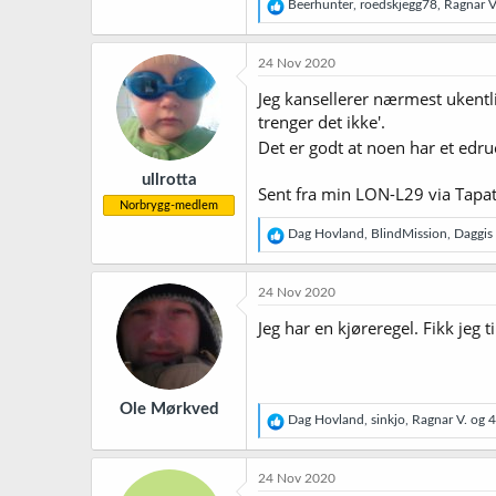
R
Beerhunter
,
roedskjegg78
,
Ragnar V
e
a
k
24 Nov 2020
s
j
Jeg kansellerer nærmest ukentlig
o
trenger det ikke'.
n
Det er godt at noen har et edruel
e
r
ullrotta
:
Sent fra min LON-L29 via Tapat
Norbrygg-medlem
R
Dag Hovland
,
BlindMission
,
Daggis
e
a
k
24 Nov 2020
s
j
Jeg har en kjøreregel. Fikk jeg ti
o
n
e
r
Ole Mørkved
:
R
Dag Hovland
,
sinkjo
,
Ragnar V.
og 4 
e
a
k
24 Nov 2020
s