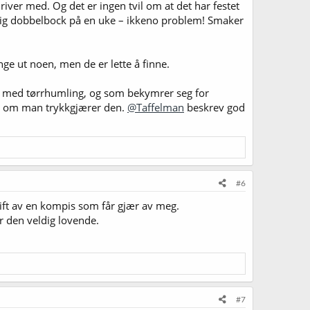
river med. Og det er ingen tvil om at det har festet
rdig dobbelbock på en uke – ikkeno problem! Smaker
nge ut noen, men de er lette å finne.
ver med tørrhumling, og som bekymrer seg for
er om man trykkgjærer den.
@Taffelman
beskrev god
#6
rift av en kompis som får gjær av meg.
r den veldig lovende.
#7