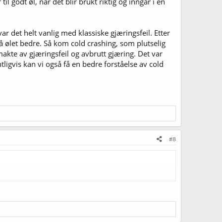
il godt øl, når det blir brukt riktig og inngår i en
 det helt vanlig med klassiske gjæringsfeil. Etter
å ølet bedre. Så kom cold crashing, som plutselig
akte av gjæringsfeil og avbrutt gjæring. Det var
ligvis kan vi også få en bedre forståelse av cold
#8