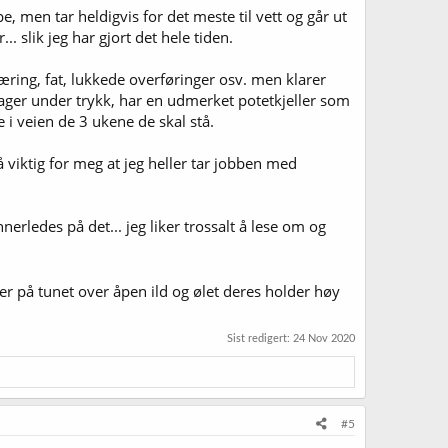
, men tar heldigvis for det meste til vett og går ut
. slik jeg har gjort det hele tiden.
gjæring, fat, lukkede overføringer osv. men klarer
e lager under trykk, har en udmerket potetkjeller som
 i veien de 3 ukene de skal stå.
å viktig for meg at jeg heller tar jobben med
rledes på det... jeg liker trossalt å lese om og
r på tunet over åpen ild og ølet deres holder høy
Sist redigert:
24 Nov 2020
#5