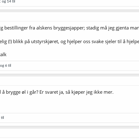
.
og 14 til
 bestillinger fra alskens bryggesjapper; stadig må jeg gjenta mantr
ig (!) blikk på utstyrskjøret, og hjelper oss svake sjeler til å hjel
alk
og 6 til
l å brygge øl i går? Er svaret ja, så kjøper jeg ikke mer.
til