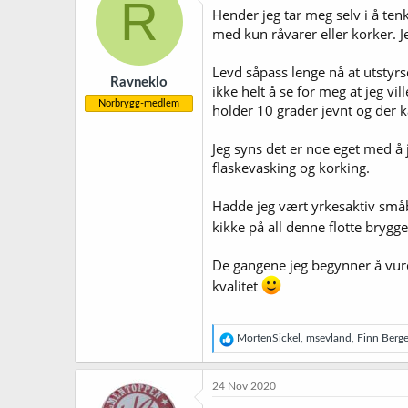
R
j
Hender jeg tar meg selv i å ten
o
med kun råvarer eller korker. Jeg
n
e
r
Levd såpass lenge nå at utstyrsd
Ravneklo
:
ikke helt å se for meg at jeg vi
Norbrygg-medlem
holder 10 grader jevnt og der k
Jeg syns det er noe eget med å j
flaskevasking og korking.
Hadde jeg vært yrkesaktiv småba
kikke på all denne flotte bryg
De gangene jeg begynner å vurd
kvalitet
R
MortenSickel
,
msevland
,
Finn Berge
e
a
k
24 Nov 2020
s