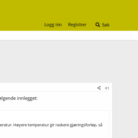
Logg inn
Registrer
Søk
#1
ølgende innlegget:
eratur. Høyere temperatur gir raskere gjæringsforløp, så