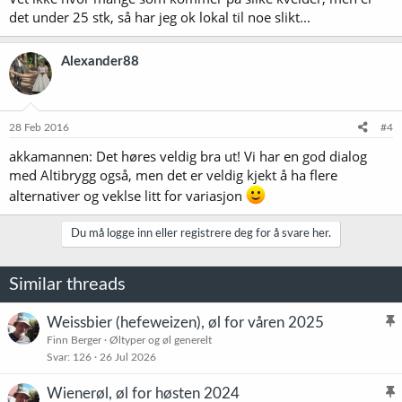
det under 25 stk, så har jeg ok lokal til noe slikt...
Alexander88
28 Feb 2016
#4
akkamannen: Det høres veldig bra ut! Vi har en god dialog
med Altibrygg også, men det er veldig kjekt å ha flere
alternativer og veklse litt for variasjon
Du må logge inn eller registrere deg for å svare her.
Similar threads
Weissbier (hefeweizen), øl for våren 2025
l
Finn Berger
Øltyper og øl generelt
Svar
126
26 Jul 2026
i
s
Wienerøl, øl for høsten 2024
t