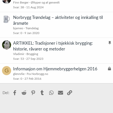
l
Finn Berger
Øltyper og øl generelt
r
Svar
38
11 Aug 2024
i
e
s
t
Norbrygg Trøndelag – aktiviteter og innkalling til
t
årsmøte
r
bjarneo
Trøndelag
e
Svar
0
9 Jan 2020
t
ARTIKKEL: Tradisjoner i tsjekkisk brygging:
l
historie, råvarer og metoder
i
Vladimir
Brygging
s
Svar
53
27 Sep 2023
t
L
Informasjon om Hjemmebryggerhelgen 2016
G
r
å
glennrlie
Fra Norbrygg.no
e
Svar
0
27 Feb 2016
s
t
t
Facebook
Reddit
Pinterest
Tumblr
WhatsApp
E-post
Link
Del: