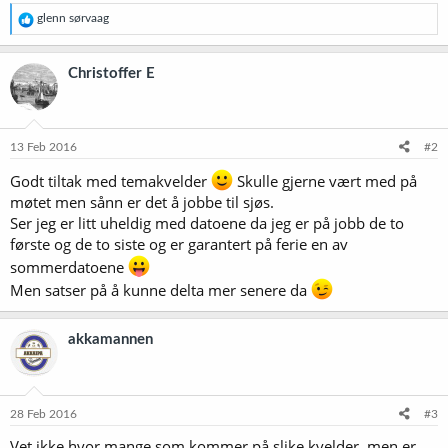
R
glenn sørvaag
e
a
k
Christoffer E
s
j
o
n
e
13 Feb 2016
#2
r
:
Godt tiltak med temakvelder
Skulle gjerne vært med på
møtet men sånn er det å jobbe til sjøs.
Ser jeg er litt uheldig med datoene da jeg er på jobb de to
første og de to siste og er garantert på ferie en av
sommerdatoene
Men satser på å kunne delta mer senere da
akkamannen
28 Feb 2016
#3
Vet ikke hvor mange som kommer på slike kvelder, men er