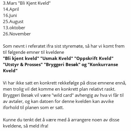
3.Mars "Bli Kjent Kveld"
14.April
16.Juni
25.August
13.oktober
26.November
Som nevnt i referatet ifra sist styremøte, så har vi komt frem
til følgende emner til kveldene
"Bli kjent kveld" "Usmak Kveld" "Oppskrift Kveld"
"Utstyr & Prosses" "Bryggeri Besøk" og "Konkurranse
Kveld"
Vi har ikke satt en konkrett rekkefølge på disse emnene ennå,
men trolig vil det komme en konkrett plan relativt raskt.
Bryggeri Besøk vil være "wild card" avhengig av hva vi får til
av avtaler, og kan datoen for denne kvelden kan avvike
iforhold til planen som er satt.
Kunne du tenkt det å være med å arrangere noen av disse
kveldene, så meld ifra!