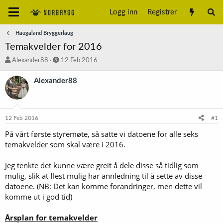
Logg inn
Registrer
Haugaland Bryggerlaug
Temakvelder for 2016
T
S
Alexander88
12 Feb 2016
r
t
å
a
Alexander88
d
r
s
t
t
d
a
a
12 Feb 2016
#1
r
t
t
o
På vårt første styremøte, så satte vi datoene for alle seks
e
temakvelder som skal være i 2016.
r
Jeg tenkte det kunne være greit å dele disse så tidlig som
mulig, slik at flest mulig har annledning til å sette av disse
datoene. (NB: Det kan komme forandringer, men dette vil
komme ut i god tid)
Årsplan for temakvelder