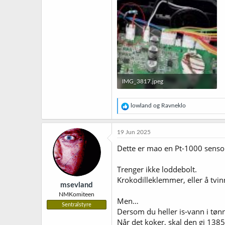
IMG_3817.jpeg
354,9 KB · Sett: 8
R
lowland
og
Ravneklo
e
a
k
19 Jun 2025
s
j
Dette er mao en Pt-1000 senso
o
n
Trenger ikke loddebolt.
e
r
Krokodilleklemmer, eller å tvin
msevland
:
NMKomiteen
Men…
Sentralstyre
Dersom du heller is-vann i tø
Når det koker, skal den gi 138