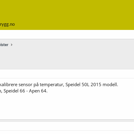
rygg.no
ister
kalibrere sensor på temperatur, Speidel 50L 2015 modell.
n, Speidel 66 - Apen 64.