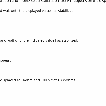
ration and T_GRD Select Calibration "Set R1" appears on the disp
wait until the displayed value has stabilized.
d wait until the indicated value has stabilized.
appear.
 is displayed at 1Kohm and 100.5 ° at 1385ohms