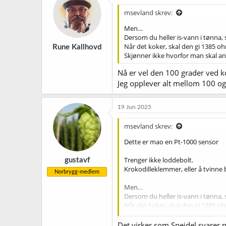
j
msevland skrev:
o
n
Men…
e
Dersom du heller is-vann i tønna,
r
Når det koker, skal den gi 1385 o
Rune Kallhovd
:
Skjønner ikke hvorfor man skal an
Nå er vel den 100 grader ved ko
Jeg opplever alt mellom 100 o
19 Jun 2025
msevland skrev:
Dette er mao en Pt-1000 sensor
Trenger ikke loddebolt.
gustavf
Krokodilleklemmer, eller å tvinne
Norbrygg-medlem
Men…
Dersom du heller is-vann i tønna,
Når det koker, skal den gi 1385 o
Skjønner ikke hvorfor man skal an
Det virker som Speidel svarer p