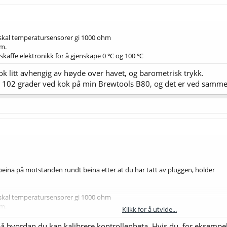
 skal temperatursensorer gi 1000 ohm
hm.
skaffe elektronikk for å gjenskape 0 ℃ og 100 ℃
k litt avhengig av høyde over havet, og barometrisk trykk.
g 102 grader ved kok på min Brewtools B80, og det er ved samme
 beina på motstanden rundt beina etter at du har tatt av pluggen, holder
 skal temperatursensorer gi 1000 ohm
hm.
Klikk for å utvide...
skaffe elektronikk for å gjenskape 0 ℃ og 100 ℃
å hvordan du kan kalibrere kontrollenheta. Hvis du, for eksempel 