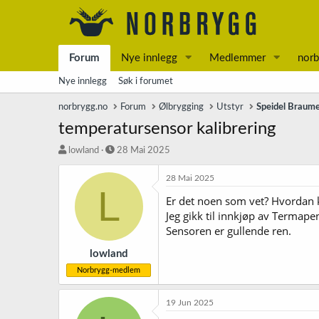
Forum
Nye innlegg
Medlemmer
norb
Nye innlegg
Søk i forumet
norbrygg.no
Forum
Ølbrygging
Utstyr
Speidel Braume
temperatursensor kalibrering
T
S
lowland
28 Mai 2025
r
t
å
a
28 Mai 2025
L
d
r
Er det noen som vet? Hvordan 
s
t
Jeg gikk til innkjøp av Termape
t
d
a
a
Sensoren er gullende ren.
r
t
t
o
lowland
e
Norbrygg-medlem
r
19 Jun 2025