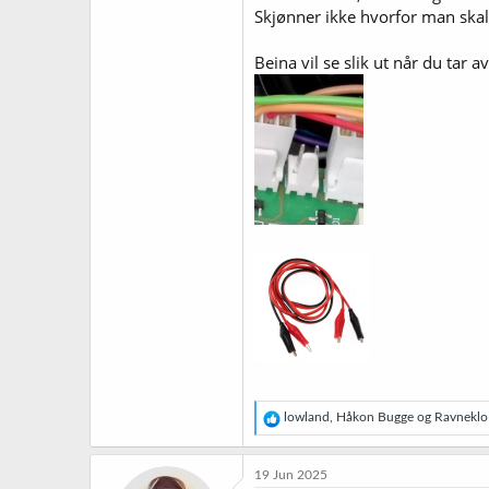
Skjønner ikke hvorfor man skal
Beina vil se slik ut når du tar 
R
lowland
,
Håkon Bugge
og
Ravneklo
e
a
k
19 Jun 2025
s