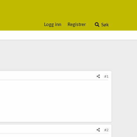
Logg inn
Registrer
Søk
#1
#2