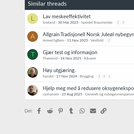
Similar threads
Lav meskeeffektivitet
L
lowland
30 Mai 2025
Speidel Braumeister
2
3
Allgrain Tradisjonell Norsk Juleøl nybeg
A
ArmerOgBein
11 Nov 2025
Vestfold
2
Gjær test og informasjon
T
Theminid
14 Nov 2025
Råvarer
Høy utgjæring.
hansbt
17 Nov 2024
Brygging
3
4
5
Hjelp meg med å redusere oksygenekspo
cjohansen
25 Aug 2025
Generelt og nybegynnerspørsm
Facebook
Reddit
Pinterest
Tumblr
WhatsApp
E-post
Link
Del: