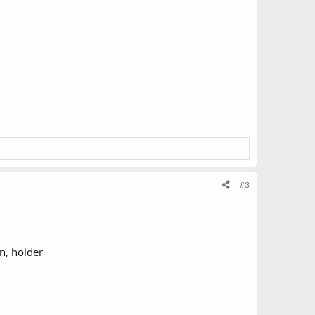
#3
n, holder