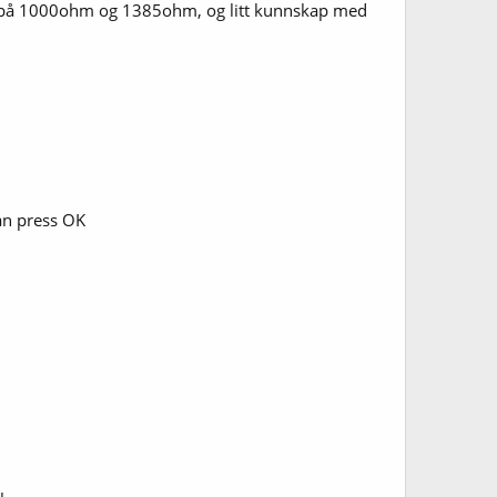
and på 1000ohm og 1385ohm, og litt kunnskap med
can press OK