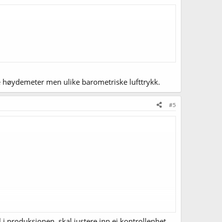
 høydemeter men ulike barometriske lufttrykk.
#5
i produksjonen, skal justere inn ei kontrollenhet