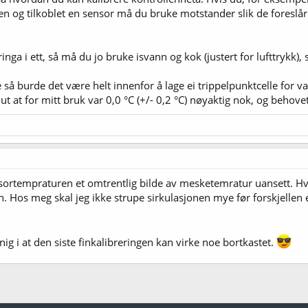
n og tilkoblet en sensor må du bruke motstander slik de foreslår. 
inga i ett, så må du jo bruke isvann og kok (justert for lufttrykk),
e så burde det være helt innenfor å lage ei trippelpunktcelle for v
ut at for mitt bruk var 0,0 °C (+/- 0,2 °C) nøyaktig nok, og behovet
sensortempraturen et omtrentlig bilde av mesketemratur uansett. H
n. Hos meg skal jeg ikke strupe sirkulasjonen mye før forskjellen 
g i at den siste finkalibreringen kan virke noe bortkastet.