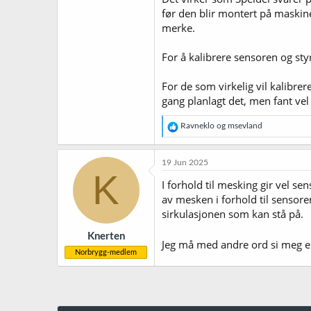
før den blir montert på maskine
merke.
For å kalibrere sensoren og styr
For de som virkelig vil kalibrer
gang planlagt det, men fant vel 
R
Ravneklo
og
msevland
e
a
k
19 Jun 2025
s
K
j
I forhold til mesking gir vel 
o
av mesken i forhold til sensore
n
sirkulasjonen som kan stå på.
e
r
Knerten
:
Jeg må med andre ord si meg eni
Norbrygg-medlem