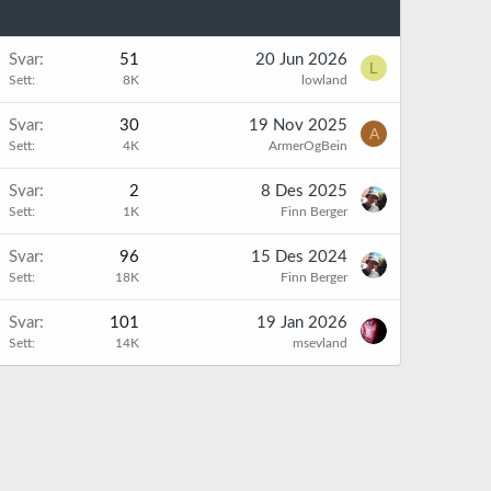
Svar
51
20 Jun 2026
L
Sett
8K
lowland
Svar
30
19 Nov 2025
A
Sett
4K
ArmerOgBein
Svar
2
8 Des 2025
Sett
1K
Finn Berger
Svar
96
15 Des 2024
Sett
18K
Finn Berger
Svar
101
19 Jan 2026
Sett
14K
msevland