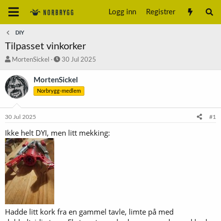
Logg inn
Registrer
DIY
Tilpasset vinkorker
T
S
MortenSickel
30 Jul 2025
r
t
å
a
MortenSickel
d
r
Norbrygg-medlem
s
t
t
d
a
a
30 Jul 2025
#1
r
t
t
o
Ikke helt DYI, men litt mekking:
e
r
Hadde litt kork fra en gammel tavle, limte på med