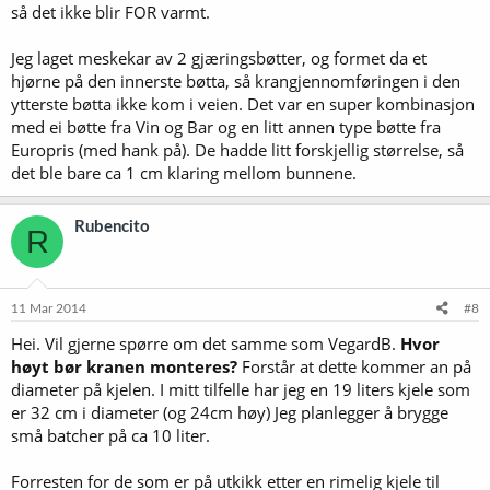
så det ikke blir FOR varmt.
Jeg laget meskekar av 2 gjæringsbøtter, og formet da et
hjørne på den innerste bøtta, så krangjennomføringen i den
ytterste bøtta ikke kom i veien. Det var en super kombinasjon
med ei bøtte fra Vin og Bar og en litt annen type bøtte fra
Europris (med hank på). De hadde litt forskjellig størrelse, så
det ble bare ca 1 cm klaring mellom bunnene.
Rubencito
R
11 Mar 2014
#8
Hei. Vil gjerne spørre om det samme som VegardB.
Hvor
høyt bør kranen monteres?
Forstår at dette kommer an på
diameter på kjelen. I mitt tilfelle har jeg en 19 liters kjele som
er 32 cm i diameter (og 24cm høy) Jeg planlegger å brygge
små batcher på ca 10 liter.
Forresten for de som er på utkikk etter en rimelig kjele til