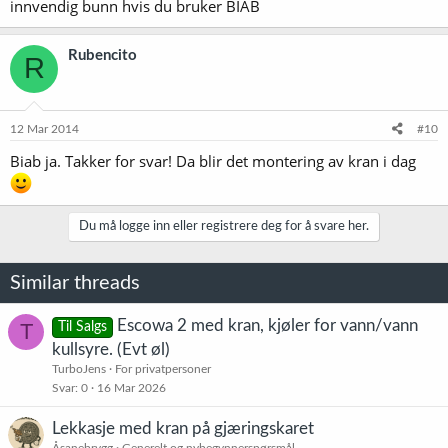
innvendig bunn hvis du bruker BIAB
Rubencito
R
12 Mar 2014
#10
Biab ja. Takker for svar! Da blir det montering av kran i dag
Du må logge inn eller registrere deg for å svare her.
Similar threads
Escowa 2 med kran, kjøler for vann/vann
T
Til Salgs
kullsyre. (Evt øl)
TurboJens
For privatpersoner
Svar
0
16 Mar 2026
Lekkasje med kran på gjæringskaret