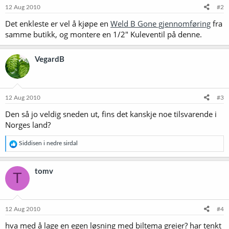
12 Aug 2010
#2
Det enkleste er vel å kjøpe en
Weld B Gone gjennomføring
fra
samme butikk, og montere en 1/2" Kuleventil på denne.
VegardB
12 Aug 2010
#3
Den så jo veldig sneden ut, fins det kanskje noe tilsvarende i
Norges land?
R
Siddisen i nedre sirdal
e
a
k
tomv
T
s
j
o
n
e
12 Aug 2010
#4
r
hva med å lage en egen løsning med biltema greier? har tenkt
: