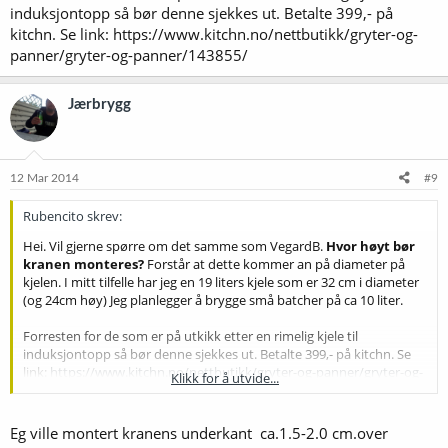
induksjontopp så bør denne sjekkes ut. Betalte 399,- på
kitchn. Se link: https://www.kitchn.no/nettbutikk/gryter-og-
panner/gryter-og-panner/143855/
Jærbrygg
12 Mar 2014
#9
Rubencito skrev:
Hei. Vil gjerne spørre om det samme som VegardB.
Hvor høyt bør
kranen monteres?
Forstår at dette kommer an på diameter på
kjelen. I mitt tilfelle har jeg en 19 liters kjele som er 32 cm i diameter
(og 24cm høy) Jeg planlegger å brygge små batcher på ca 10 liter.
Forresten for de som er på utkikk etter en rimelig kjele til
induksjontopp så bør denne sjekkes ut. Betalte 399,- på kitchn. Se
link:
https://www.kitchn.no/nettbutikk/gryter-og-panner/gryter-og-
Klikk for å utvide...
panner/143855/
Eg ville montert kranens underkant ca.1.5-2.0 cm.over