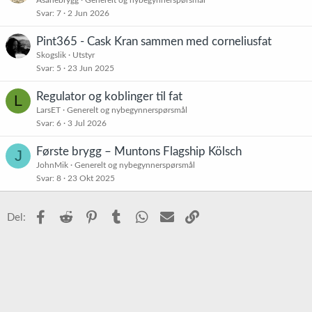
Åsanebrygg
Generelt og nybegynnerspørsmål
Svar
7
2 Jun 2026
Pint365 - Cask Kran sammen med corneliusfat
Skogslik
Utstyr
Svar
5
23 Jun 2025
Regulator og koblinger til fat
L
LarsET
Generelt og nybegynnerspørsmål
Svar
6
3 Jul 2026
Første brygg – Muntons Flagship Kölsch
J
JohnMik
Generelt og nybegynnerspørsmål
Svar
8
23 Okt 2025
Facebook
Reddit
Pinterest
Tumblr
WhatsApp
E-post
Link
Del: