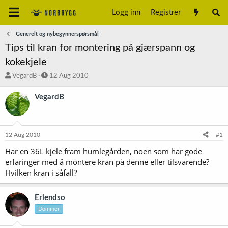
Logg inn
Registrer
Generelt og nybegynnerspørsmål
Tips til kran for montering på gjærspann og
kokekjele
T
S
VegardB
12 Aug 2010
r
t
å
a
VegardB
d
r
s
t
t
d
a
a
12 Aug 2010
#1
r
t
t
o
Har en 36L kjele fram humlegården, noen som har gode
e
erfaringer med å montere kran på denne eller tilsvarende?
r
Hvilken kran i såfall?
Erlendso
Dommer