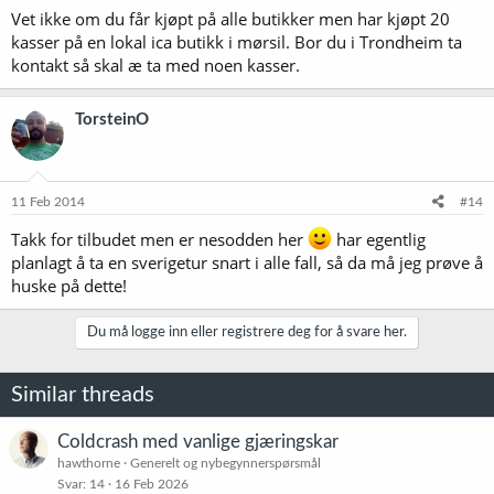
Vet ikke om du får kjøpt på alle butikker men har kjøpt 20
kasser på en lokal ica butikk i mørsil. Bor du i Trondheim ta
kontakt så skal æ ta med noen kasser.
TorsteinO
11 Feb 2014
#14
Takk for tilbudet men er nesodden her
har egentlig
planlagt å ta en sverigetur snart i alle fall, så da må jeg prøve å
huske på dette!
Du må logge inn eller registrere deg for å svare her.
Similar threads
Coldcrash med vanlige gjæringskar
hawthorne
Generelt og nybegynnerspørsmål
Svar
14
16 Feb 2026