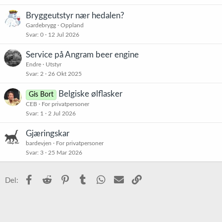
Bryggeutstyr nær hedalen?
Gardebrygg
Oppland
Svar
0
12 Jul 2026
Service på Angram beer engine
Endre
Utstyr
Svar
2
26 Okt 2025
Belgiske ølflasker
Gis Bort
CEB
For privatpersoner
Svar
1
2 Jul 2026
Gjæringskar
bardevjen
For privatpersoner
Svar
3
25 Mar 2026
Facebook
Reddit
Pinterest
Tumblr
WhatsApp
E-post
Link
Del: