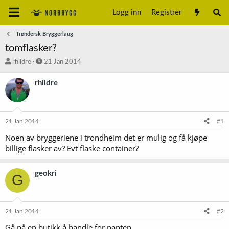
Logg inn
Registrer
Trøndersk Bryggerlaug
tomflasker?
T
S
rhildre
21 Jan 2014
r
t
å
a
rhildre
d
r
s
t
t
d
a
a
21 Jan 2014
#1
r
t
t
o
Noen av bryggeriene i trondheim det er mulig og få kjøpe
e
billige flasker av? Evt flaske container?
r
geokri
G
21 Jan 2014
#2
Gå på en butikk å handle for panten