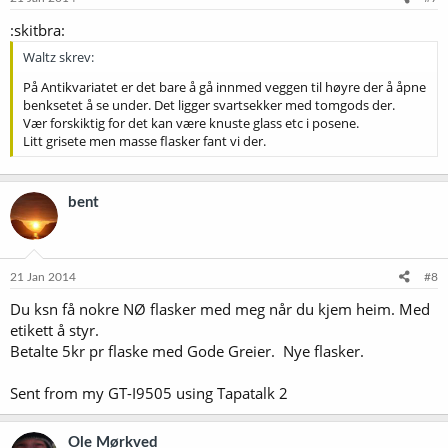
:skitbra:
Waltz skrev:
På Antikvariatet er det bare å gå innmed veggen til høyre der å åpne
benksetet å se under. Det ligger svartsekker med tomgods der.
Vær forskiktig for det kan være knuste glass etc i posene.
Litt grisete men masse flasker fant vi der.
bent
21 Jan 2014
#8
Du ksn få nokre NØ flasker med meg når du kjem heim. Med
etikett å styr.
Betalte 5kr pr flaske med Gode Greier. Nye flasker.
Sent from my GT-I9505 using Tapatalk 2
Ole Mørkved