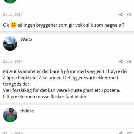
21 Jan 2014
#5
Ok
så ingen bryggerier som gir vekk slik som nøgne ø ?
Waltz
21 Jan 2014
#6
På Antikvariatet er det bare å gå innmed veggen til høyre der
å åpne benksetet å se under. Det ligger svartsekker med
tomgods der.
Vær forskiktig for det kan være knuste glass etc i posene.
Litt grisete men masse flasker fant vi der.
rhildre
21 Jan 2014
#7