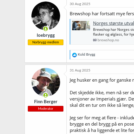
k
30 Aug 2025
s
j
Brewshop har fortsatt mye fers
o
n
Norges største utva
e
Brewshop har Norges stør
r
flasker og ølglass, for 
loebrygg
:
brewshop.no
Norbrygg-medlem
R
Kold Brygg
e
a
k
31 Aug 2025
s
j
Jeg husker en gang for ganske m
o
n
Det skjedde ikke, men nå ser de
e
r
versjoner av Imperials gjær. De
Finn Berger
:
skal dit en tur om ikke så lenge
Moderator
Jeg ser for meg at flere - inklu
brygge en del brygg på en pose
praktisk å ha liggende et lite f