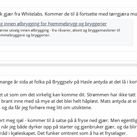
k gjær fra Whitelabs. Kommer de til å fortsette med tørrgjæra mo
lg innen ølbrygging for hjemmebrygg og bryggerier
ste utvalg innen ølbrygging - fra råvarer, ølsett og bryggemaskiner til
hjemmebryggere og bryggerier.
ange år sida at folka på Bryggselv på Hasle antyda at det lå i kort
t ut som om det virkelig kan komme dit. Strømmen har ikke tatt i
 brant inne med så mye at det blei helt håpløst. Mats antyda at ei 
, og da får jeg forhøre meg litt om utsiktene.
dert meg sjøl - kommer til å satse på å fryse ned gjær. Men egentl
 når jeg både dyrker opp på starter og gjenbruker gjær, og da bl
orråd i kjøleskapet. Det funker omtrent som å ha et fryselager.