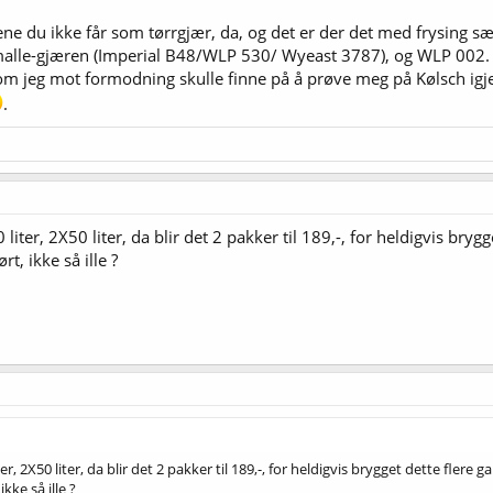
ne du ikke får som tørrgjær, da, og det er der det med frysing 
alle-gjæren (Imperial B48/WLP 530/ Wyeast 3787), og WLP 002. Så 
 om jeg mot formodning skulle finne på å prøve meg på Kølsch igje
.
0 liter, 2X50 liter, da blir det 2 pakker til 189,-, for heldigvis br
rt, ikke så ille ?
ter, 2X50 liter, da blir det 2 pakker til 189,-, for heldigvis brygget dette fler
ikke så ille ?