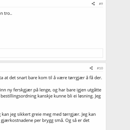
#9
n tro..
#10
a at det snart bare kom til å være tørrgjær å få der.
nn ny ferskgjær på lenge, og har bare igjen utgåtte
bestillingsordning kanskje kunne bli ei løsning. Jeg
ig kan jeg sikkert greie meg med tørrgjær. Jeg kan
ir gjærkostnadene per brygg små. Og så er det