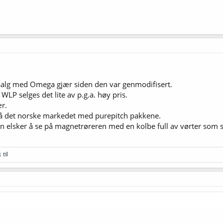
v salg med Omega gjær siden den var genmodifisert.
WLP selges det lite av p.g.a. høy pris.
ær.
på det norske markedet med purepitch pakkene.
n elsker å se på magnetrøreren med en kolbe full av vørter som
 til