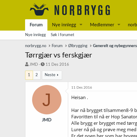
Forum
Nye innlegg
Medlemmer
norb
Nye innlegg
Søk i forumet
norbrygg.no
Forum
Ølbrygging
Generelt og nybegynner
Tørrgjær vs ferskgjær
T
S
JMD
11 Des 2016
r
t
1
2
Neste
å
a
d
r
s
t
11 Des 2016
J
t
d
Heisan .
a
a
r
t
t
o
Har nå brygget tilsammen8-9 ba
e
Favoritten til nå er Hop Sanato
r
JMD
Alle brygg er brygget med tørrg
Lurer nå på og prøve meg med 
Er det noen her som har brygg