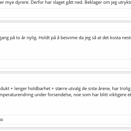
er mye dyrere. Derfor har slaget gått ned. Beklager om jeg utrykt
 gang på to år nylig. Holdt på å besvime da jeg så at det kosta ne
ukt + lenger holdbarhet + større utvalg de siste årene, har troli
mperaturendring under forsendelse, noe som har blitt viktigere e
gg