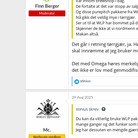
Var innom brewshop i dag.
r
De fortalte at det var stopp av s
Finn Berger
:
Og disse purepitch pakkene fra WLP 
Moderator
Nå gikk det veldig mye i tørrgjær.
Ser ut til at WLP har bommet på 
Skjønner de ikke at vi nordmenn 
Makan altså.
Det går i retning tørrgjær, ja. 
skal innrømme at jeg bruker me
Det med Omega høres merkelig ut
det ikke er lov med genmodifis
R
stinius
e
a
k
29 Aug 2025
s
j
stinius skrev:
o
n
Du kan da vitterlig bruke WLP pakk
e
mange ganger og det funker som 
r
Jeg har dessuten en mengde gjærs
Mc.
:
Norbrygg-medlem