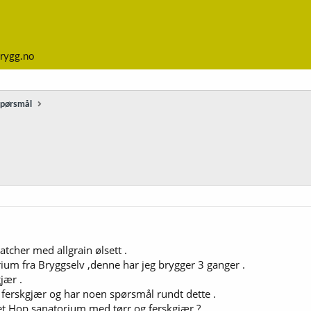
rygg.no
spørsmål
tcher med allgrain ølsett .
rium fra Bryggselv ,denne har jeg brygger 3 ganger .
jær .
ferskgjær og har noen spørsmål rundt dette .
et Hop sanatorium med tørr og ferskgjær ?