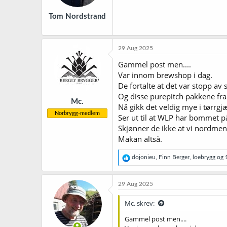
Tom Nordstrand
29 Aug 2025
Gammel post men....
Var innom brewshop i dag.
De fortalte at det var stopp a
Og disse purepitch pakkene fra 
Mc.
Nå gikk det veldig mye i tørrgj
Norbrygg-medlem
Ser ut til at WLP har bommet 
Skjønner de ikke at vi nordmen
Makan altså.
R
dojonieu
,
Finn Berger
,
loebrygg
og 1
e
a
k
29 Aug 2025
s
j
Mc. skrev:
o
n
Gammel post men....
e