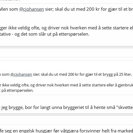
it. Men som
@cjohansen
sier; skal du ut med 200 kr for gjær til et br
r ikke veldig ofte, og driver nok hverken med å sette startere ell
ative - og det som slår ut på etterspørselen.
Men som
@cjohansen
sier; skal du ut med 200 kr for gjær til et brygg på 25 liter,
kke veldig ofte, og driver nok hverken med å sette startere eller å gjenbruke
t på etterspørselen.
e jeg brygge, bor for langt unna bryggeriet til å hente små "skvett
ffe seg en engelsk husgjær før våtgjæra forsvinner helt fra marke