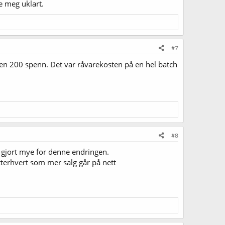
e meg uklart.
#7
sten 200 spenn. Det var råvarekosten på en hel batch
#8
g gjort mye for denne endringen.
tterhvert som mer salg går på nett