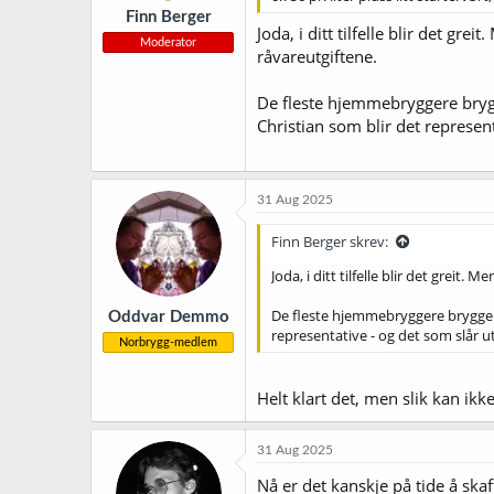
Finn Berger
Joda, i ditt tilfelle blir det gre
Moderator
råvareutgiftene.
De fleste hjemmebryggere brygge
Christian som blir det represent
31 Aug 2025
Finn Berger skrev:
Joda, i ditt tilfelle blir det greit. 
De fleste hjemmebryggere brygger i
Oddvar Demmo
representative - og det som slår u
Norbrygg-medlem
Helt klart det, men slik kan ikk
31 Aug 2025
Nå er det kanskje på tide å ska