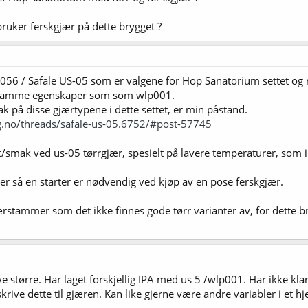
uker ferskgjær på dette brygget ?
56 / Safale US-05 som er valgene for Hop Sanatorium settet og 
 samme egenskaper som som wlp001.
ak på disse gjærtypene i dette settet, er min påstand.
g.no/threads/safale-us-05.6752/#post-57745
/smak ved us-05 tørrgjær, spesielt på lavere temperaturer, som ik
er så en starter er nødvendig ved kjøp av en pose ferskgjær.
jærstammer som det ikke finnes gode tørr varianter av, for dette br
e større. Har laget forskjellig IPA med us 5 /wlp001. Har ikke kla
ilskrive dette til gjæren. Kan like gjerne være andre variabler i et