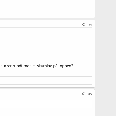
#4
 snurrer rundt med et skumlag på toppen?
#5