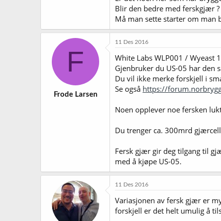
Blir den bedre med ferskgjær ?
Må man sette starter om man br
11 Des 2016
F
White Labs WLP001 / Wyeast 10
Gjenbruker du US-05 har den
Du vil ikke merke forskjell i sm
Se også
https://forum.norbryg
Frode Larsen
Noen opplever noe fersken lukt
Du trenger ca. 300mrd gjærcell
Fersk gjær gir deg tilgang til g
med å kjøpe US-05.
11 Des 2016
Variasjonen av fersk gjær er my
forskjell er det helt umulig å t