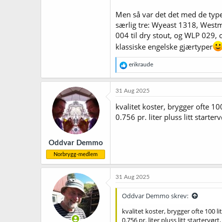
Men så var det det med de type
særlig tre: Wyeast 1318, Westm
004 til dry stout, og WLP 029,
klassiske engelske gjærtyper
R
erikraude
e
a
k
31 Aug 2025
s
j
kvalitet koster, brygger ofte 10
o
0.756 pr. liter pluss litt startervø
n
e
r
Oddvar Demmo
:
Norbrygg-medlem
31 Aug 2025
Oddvar Demmo skrev:
kvalitet koster, brygger ofte 100 li
0.756 pr. liter pluss litt startervørt, 