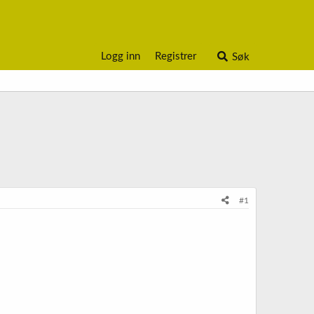
Logg inn
Registrer
Søk
#1