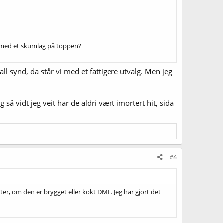
t med et skumlag på toppen?
all synd, da står vi med et fattigere utvalg. Men jeg
å vidt jeg veit har de aldri vært imortert hit, sida
#6
er, om den er brygget eller kokt DME. Jeg har gjort det