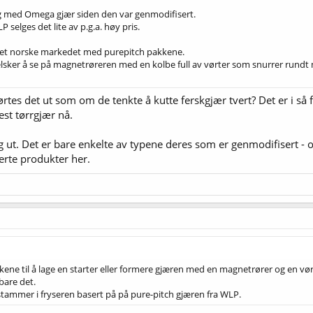
alg med Omega gjær siden den var genmodifisert.
selges det lite av p.g.a. høy pris.
det norske markedet med purepitch pakkene.
elsker å se på magnetrøreren med en kolbe full av vørter som snurrer rund
Hørtes det ut som om de tenkte å kutte ferskgjær tvert? Det er i så f
st tørrgjær nå.
. Det er bare enkelte av typene deres som er genmodifisert - og s
erte produkter her.
ene til å lage en starter eller formere gjæren med en magnetrører og en vørt
bare det.
tammer i fryseren basert på på pure-pitch gjæren fra WLP.