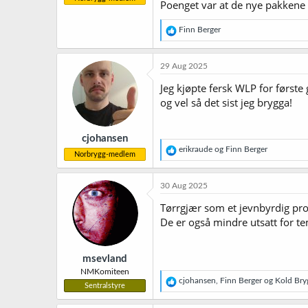
Poenget var at de nye pakkene 
R
Finn Berger
e
a
k
29 Aug 2025
s
j
Jeg kjøpte fersk WLP for første
o
og vel så det sist jeg brygga!
n
e
r
cjohansen
:
R
erikraude
og
Finn Berger
Norbrygg-medlem
e
a
k
30 Aug 2025
s
j
Tørrgjær som et jevnbyrdig prod
o
De er også mindre utsatt for te
n
e
r
msevland
:
NMKomiteen
R
cjohansen
,
Finn Berger
og
Kold Bry
Sentralstyre
e
a