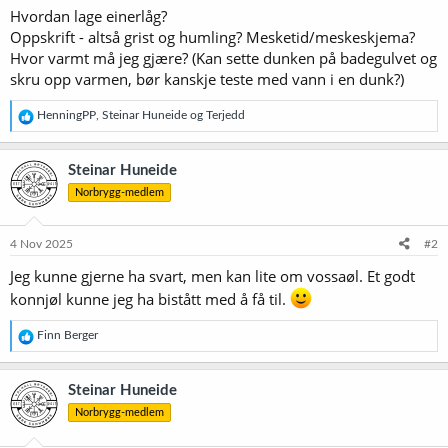
Hvordan lage einerlåg?
Oppskrift - altså grist og humling? Mesketid/meskeskjema?
Hvor varmt må jeg gjære? (Kan sette dunken på badegulvet og
skru opp varmen, bør kanskje teste med vann i en dunk?)
R
HenningPP
,
Steinar Huneide
og
Terjedd
e
a
k
Steinar Huneide
s
Norbrygg-medlem
j
o
n
e
4 Nov 2025
#2
r
Jeg kunne gjerne ha svart, men kan lite om vossaøl. Et godt
:
konnjøl kunne jeg ha bistått med å få til.
R
Finn Berger
e
a
k
Steinar Huneide
s
Norbrygg-medlem
j
o
n