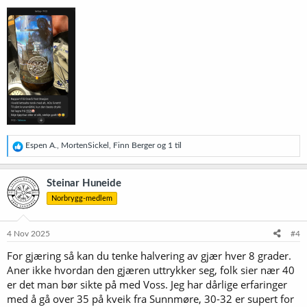
R
Espen A.
,
MortenSickel
,
Finn Berger
og 1 til
e
a
k
Steinar Huneide
s
Norbrygg-medlem
j
o
n
e
4 Nov 2025
#4
r
For gjæring så kan du tenke halvering av gjær hver 8 grader.
:
Aner ikke hvordan den gjæren uttrykker seg, folk sier nær 40
er det man bør sikte på med Voss. Jeg har dårlige erfaringer
med å gå over 35 på kveik fra Sunnmøre, 30-32 er supert for