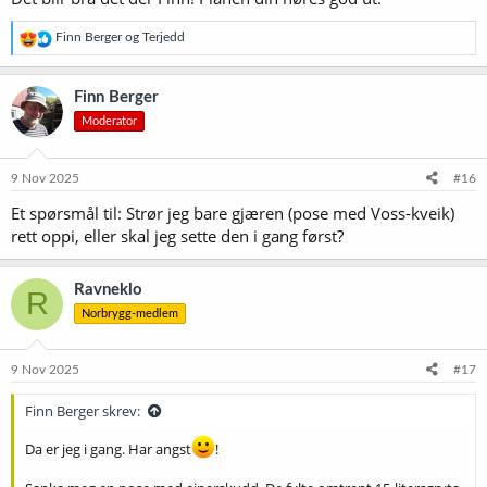
R
Finn Berger
og
Terjedd
e
a
k
Finn Berger
s
Moderator
j
o
n
e
9 Nov 2025
#16
r
Et spørsmål til: Strør jeg bare gjæren (pose med Voss-kveik)
:
rett oppi, eller skal jeg sette den i gang først?
Ravneklo
R
Norbrygg-medlem
9 Nov 2025
#17
Finn Berger skrev:
Da er jeg i gang. Har angst
!