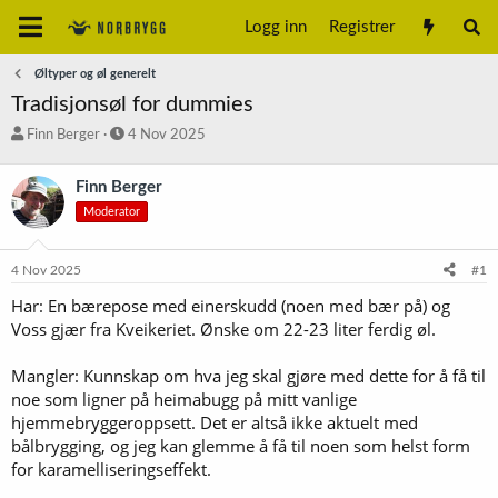
Logg inn
Registrer
Øltyper og øl generelt
Tradisjonsøl for dummies
T
S
Finn Berger
4 Nov 2025
r
t
å
a
Finn Berger
d
r
Moderator
s
t
t
d
a
a
4 Nov 2025
#1
r
t
t
o
Har: En bærepose med einerskudd (noen med bær på) og
e
Voss gjær fra Kveikeriet. Ønske om 22-23 liter ferdig øl.
r
Mangler: Kunnskap om hva jeg skal gjøre med dette for å få til
noe som ligner på heimabugg på mitt vanlige
hjemmebryggeroppsett. Det er altså ikke aktuelt med
bålbrygging, og jeg kan glemme å få til noen som helst form
for karamelliseringseffekt.