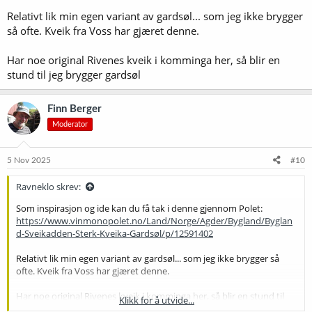
Relativt lik min egen variant av gardsøl... som jeg ikke brygger
så ofte. Kveik fra Voss har gjæret denne.
Har noe original Rivenes kveik i komminga her, så blir en
stund til jeg brygger gardsøl
Finn Berger
Moderator
5 Nov 2025
#10
Ravneklo skrev:
Som inspirasjon og ide kan du få tak i denne gjennom Polet:
https://www.vinmonopolet.no/Land/Norge/Agder/Bygland/Byglan
d-Sveikadden-Sterk-Kveika-Gardsøl/p/12591402
Relativt lik min egen variant av gardsøl... som jeg ikke brygger så
ofte. Kveik fra Voss har gjæret denne.
Har noe original Rivenes kveik i komminga her, så blir en stund til
Klikk for å utvide...
jeg brygger gardsøl