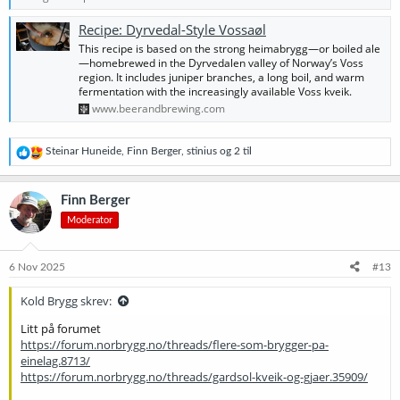
Recipe: Dyrvedal-Style Vossaøl
This recipe is based on the strong heimabrygg—or boiled ale
—homebrewed in the Dyrvedalen valley of Norway’s Voss
region. It includes juniper branches, a long boil, and warm
fermentation with the increasingly available Voss kveik.
www.beerandbrewing.com
R
Steinar Huneide
,
Finn Berger
,
stinius
og 2 til
e
a
k
Finn Berger
s
Moderator
j
o
n
e
6 Nov 2025
#13
r
:
Kold Brygg skrev:
Litt på forumet
https://forum.norbrygg.no/threads/flere-som-brygger-pa-
einelag.8713/
https://forum.norbrygg.no/threads/gardsol-kveik-og-gjaer.35909/