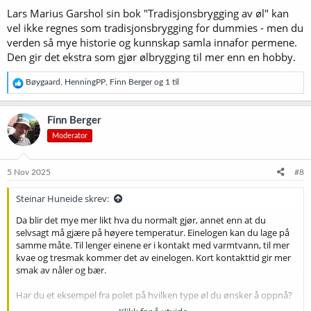
r
Lars Marius Garshol sin bok "Tradisjonsbrygging av øl" kan
:
vel ikke regnes som tradisjonsbrygging for dummies - men du
verden så mye historie og kunnskap samla innafor permene.
Den gir det ekstra som gjør ølbrygging til mer enn en hobby.
R
Bøygaard
,
HenningPP
,
Finn Berger
og 1 til
e
a
k
Finn Berger
s
Moderator
j
o
n
e
5 Nov 2025
#8
r
:
Steinar Huneide skrev:
Da blir det mye mer likt hva du normalt gjør, annet enn at du
selvsagt må gjære på høyere temperatur. Einelogen kan du lage på
samme måte. Til lenger einene er i kontakt med varmtvann, til mer
kvae og tresmak kommer det av einelogen. Kort kontakttid gir mer
smak av nåler og bær.
Har du et eksempel fra polet på hvilken type øl du ønsker å oppnå?