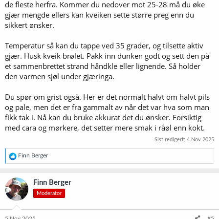
de fleste herfra. Kommer du nedover mot 25-28 må du øke
gjær mengde ellers kan kveiken sette større preg enn du
sikkert ønsker.
Temperatur så kan du tappe ved 35 grader, og tilsette aktiv
gjær. Husk kveik brølet. Pakk inn dunken godt og sett den på
et sammenbrettet strand håndkle eller lignende. Så holder
den varmen sjøl under gjæringa.
Du spør om grist også. Her er det normalt halvt om halvt pils
og pale, men det er fra gammalt av når det var hva som man
fikk tak i. Nå kan du bruke akkurat det du ønsker. Forsiktig
med cara og mørkere, det setter mere smak i råøl enn kokt.
Sist redigert:
4 Nov 2025
R
Finn Berger
e
a
k
Finn Berger
s
Moderator
j
o
n
e
5 Nov 2025
#5