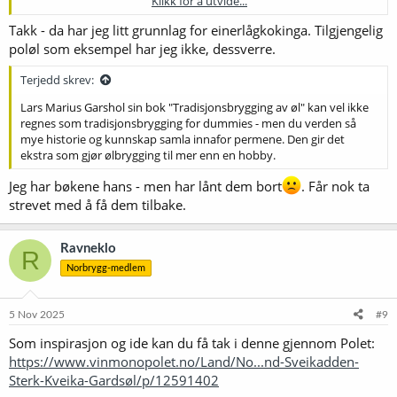
Klikk for å utvide...
Fant en gammel tråd med en som beskriver sin prosess her:
https://forum.norbrygg.no/threads/tradisjonel-heimabrygging-pa-
Takk - da har jeg litt grunnlag for einerlågkokinga. Tilgjengelig
voss.30587/
poløl som eksempel har jeg ikke, dessverre.
Terjedd skrev:
Lars Marius Garshol sin bok "Tradisjonsbrygging av øl" kan vel ikke
regnes som tradisjonsbrygging for dummies - men du verden så
mye historie og kunnskap samla innafor permene. Den gir det
ekstra som gjør ølbrygging til mer enn en hobby.
Jeg har bøkene hans - men har lånt dem bort
. Får nok ta
strevet med å få dem tilbake.
Ravneklo
R
Norbrygg-medlem
5 Nov 2025
#9
Som inspirasjon og ide kan du få tak i denne gjennom Polet:
https://www.vinmonopolet.no/Land/No...nd-Sveikadden-
Sterk-Kveika-Gardsøl/p/12591402