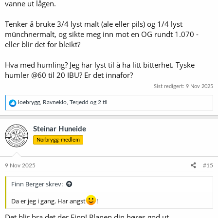
vanne ut lågen.
Tenker å bruke 3/4 lyst malt (ale eller pils) og 1/4 lyst
münchnermalt, og sikte meg inn mot en OG rundt 1.070 -
eller blir det for bleikt?
Hva med humling? Jeg har lyst til å ha litt bitterhet. Tyske
humler @60 til 20 IBU? Er det innafor?
Sist redigert:
9 Nov 2025
R
loebrygg
,
Ravneklo
,
Terjedd
og 2 til
e
a
k
Steinar Huneide
s
Norbrygg-medlem
j
o
n
e
9 Nov 2025
#15
r
:
Finn Berger skrev:
Da er jeg i gang. Har angst
!
Det blir bra det der Finn! Planen din høres god ut.