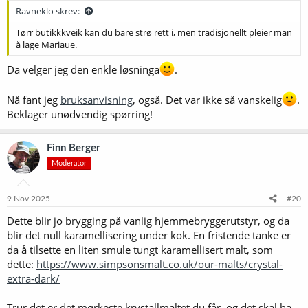
:
Ravneklo skrev:
Tørr butikkkveik kan du bare strø rett i, men tradisjonellt pleier man
å lage Mariaue.
Da velger jeg den enkle løsninga
.
Nå fant jeg
bruksanvisning
, også. Det var ikke så vanskelig
.
Beklager unødvendig spørring!
Finn Berger
Moderator
9 Nov 2025
#20
Dette blir jo brygging på vanlig hjemmebryggerutstyr, og da
blir det null karamellisering under kok. En fristende tanke er
da å tilsette en liten smule tungt karamellisert malt, som
dette:
https://www.simpsonsmalt.co.uk/our-malts/crystal-
extra-dark/
Trur det er det mørkeste krystallmaltet du får, og det skal ha