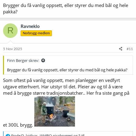
Brygger du få vanlig oppsett, eller styrer du med bål og hele
pakka?
Ravneklo
R
Norbrygg-medlem
5 Nov 2025
#11
Finn Berger skrev:
Brygger du få vanlig oppsett, eller styrer du med bål og hele pakka?
Som oftest på vanlig oppsett, men planlegger en vedfyrt
utgave etterhvert. Har utstyr til det. Pleier av og til å være
med å brygge større tradisjonsbatcher.. Her fra siste gang på
et 300L brygg.
R
Frode:D
,
laidjvar
,
JAMBO picobryggeri
og 5 til