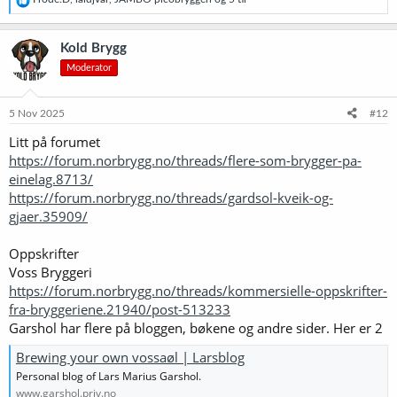
e
a
k
Kold Brygg
s
Moderator
j
o
n
e
5 Nov 2025
#12
r
Litt på forumet
:
https://forum.norbrygg.no/threads/flere-som-brygger-pa-
einelag.8713/
https://forum.norbrygg.no/threads/gardsol-kveik-og-
gjaer.35909/
Oppskrifter
Voss Bryggeri
https://forum.norbrygg.no/threads/kommersielle-oppskrifter-
fra-bryggeriene.21940/post-513233
Garshol har flere på bloggen, bøkene og andre sider. Her er 2
Brewing your own vossaøl | Larsblog
Personal blog of Lars Marius Garshol.
www.garshol.priv.no