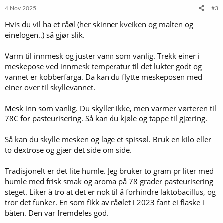
e
4 Nov 2025
#3
r
Hvis du vil ha et råøl (her skinner kveiken og malten og
:
einelogen..) så gjør slik.
Varm til innmesk og juster vann som vanlig. Trekk einer i
meskepose ved innmesk temperatur til det lukter godt og
vannet er kobberfarga. Da kan du flytte meskeposen med
einer over til skyllevannet.
Mesk inn som vanlig. Du skyller ikke, men varmer vørteren til
78C for pasteurisering. Så kan du kjøle og tappe til gjæring.
Så kan du skylle mesken og lage et spissøl. Bruk en kilo eller
to dextrose og gjær det side om side.
Tradisjonelt er det lite humle. Jeg bruker to gram pr liter med
humle med frisk smak og aroma på 78 grader pasteurisering
steget. Liker å tro at det er nok til å forhindre laktobacillus, og
tror det funker. En som fikk av råølet i 2023 fant ei flaske i
båten. Den var fremdeles god.