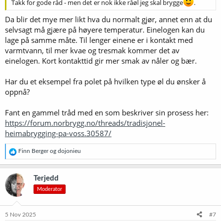
Takk for gode råd - men det er nok ikke råøl jeg skal brygge
.
Da blir det mye mer likt hva du normalt gjør, annet enn at du
selvsagt må gjære på høyere temperatur. Einelogen kan du
lage på samme måte. Til lenger einene er i kontakt med
varmtvann, til mer kvae og tresmak kommer det av
einelogen. Kort kontakttid gir mer smak av nåler og bær.
Har du et eksempel fra polet på hvilken type øl du ønsker å
oppnå?
Fant en gammel tråd med en som beskriver sin prosess her:
https://forum.norbrygg.no/threads/tradisjonel-
heimabrygging-pa-voss.30587/
R
Finn Berger
og
dojonieu
e
a
k
Terjedd
s
Moderator
j
o
n
e
5 Nov 2025
#7