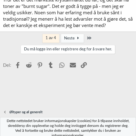
toner av "burnt sugar". Det er godt å tygge på - men jeg er
veldig usikker. Noen som har erfaring med å bruke sånt i
tradisjonsøl? Jeg menerr å ha lest advarsler mot å gjøre det, så
det er kanskje et eksperiment jeg bør vente med?
Siste
1 av 4
Neste
Du må logge inn eller registrere deg for å svare her.
Facebook
Reddit
Pinterest
Tumblr
WhatsApp
E-post
Link
Del:
Øltyper og øl generelt
Dette nettstedet bruker informasjonskapsler (cookies) for å tilpasse innholdet,
Norbrygg-default
skreddersy din opplevelse og holde deg innlogget dersom du registrerer deg.
Ved å fortsette og bruke dette nettstedet, samtykker du i bruken av
Kontakt oss
Vilkår og regler
Personvernregler
Hjelp
Hjem
R
informasjonskapsler.