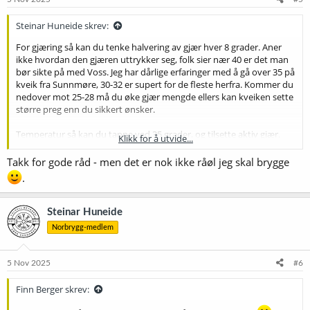
r
:
Steinar Huneide skrev:
For gjæring så kan du tenke halvering av gjær hver 8 grader. Aner
ikke hvordan den gjæren uttrykker seg, folk sier nær 40 er det man
bør sikte på med Voss. Jeg har dårlige erfaringer med å gå over 35 på
kveik fra Sunnmøre, 30-32 er supert for de fleste herfra. Kommer du
nedover mot 25-28 må du øke gjær mengde ellers kan kveiken sette
større preg enn du sikkert ønsker.
Temperatur så kan du tappe ved 35 grader, og tilsette aktiv gjær.
Klikk for å utvide...
Husk kveik brølet. Pakk inn dunken godt og sett den på et
sammenbrettet strand håndkle eller lignende. Så holder den
Takk for gode råd - men det er nok ikke råøl jeg skal brygge
varmen sjøl under gjæringa.
.
Du spør om grist også. Her er det normalt halvt om halvt pils og
pale, men det er fra gammalt av når det var hva som man fikk tak i.
Steinar Huneide
Nå kan du bruke akkurat det du ønsker. Forsiktig med cara og
Norbrygg-medlem
mørkere, det setter mere smak i råøl enn kokt.
5 Nov 2025
#6
Finn Berger skrev: