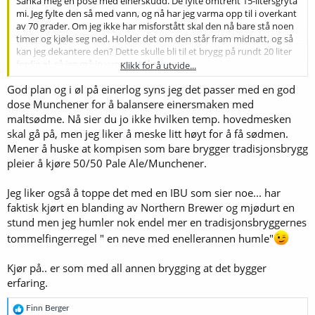
Sanka meg en pose med einerskudd. De fylte omtrent 15-litersgryta
mi. Jeg fylte den så med vann, og nå har jeg varma opp til i overkant
av 70 grader. Om jeg ikke har misforstått skal den nå bare stå noen
timer og kjøle seg ned. Holder det om den står fram midnatt, og så
kan jeg dekantere den? Dette skulle bli til et brygg på rundt 20 liter
ferdig øl, så jeg må jo vanne ut lågen.
Klikk for å utvide...
God plan og i øl på einerlog syns jeg det passer med en god
Tenker å bruke 3/4 lyst malt (ale eller pils) og 1/4 lyst münchnermalt,
og sikte meg inn mot en OG rundt 1.070 - eller blir det for bleikt?
dose Munchener for å balansere einersmaken med
maltsødme. Nå sier du jo ikke hvilken temp. hovedmesken
Hva med humling? Jeg har lyst til å ha litt bitterhet. Tyske humler
skal gå på, men jeg liker å meske litt høyt for å få sødmen.
@60 til 20 IBU? Er det innafor?
Mener å huske at kompisen som bare brygger tradisjonsbrygg
pleier å kjøre 50/50 Pale Ale/Munchener.
Jeg liker også å toppe det med en IBU som sier noe... har
faktisk kjørt en blanding av Northern Brewer og mjødurt en
stund men jeg humler nok endel mer en tradisjonsbryggernes
tommelfingerregel " en neve med enellerannen humle"
Kjør på.. er som med all annen brygging at det bygger
erfaring.
R
Finn Berger