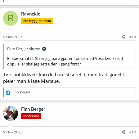
e
a
k
Ravneklo
R
s
Norbrygg-medlem
j
o
n
e
9 Nov 2025
#18
r
:
Finn Berger skrev:
Et spørsmål til: Strør jeg bare gjæren (pose med Voss-kveik) rett
oppi, eller skal jeg sette den i gang først?
Tørr butikkkveik kan du bare strø rett i, men tradisjonellt
pleier man å lage Mariaue.
R
Finn Berger
e
a
k
Finn Berger
s
Moderator
j
o
n
e
9 Nov 2025
#19
r