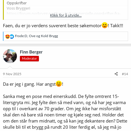
Oppskrifter
Voss Bryggeri
https://forum.norbrygg.no/threads/kommersielle-oppskrifter-fra-
Klikk for å utvide...
bryggeriene.21940/post-513233
Garshol har flere på bloggen, bøkene og andre sider. Her er 2
Faen, du er jo verdens suverent beste søkemotor
! Takk!!!
Brewing your own vossaøl | Larsblog
R
Frode:D
,
Ove
og
Kold Brygg
Personal blog of Lars Marius Garshol.
e
www.garshol.priv.no
a
k
Finn Berger
Recipe: Dyrvedal-Style Vossaøl
s
Moderator
j
This recipe is based on the strong heimabrygg—or boiled
o
ale—homebrewed in the Dyrvedalen valley of Norway’s
n
Voss region. It includes juniper branches, a long boil, and
e
9 Nov 2025
#14
warm fermentation with the increasingly available Voss
r
kveik.
:
Da er jeg i gang. Har angst
!
www.beerandbrewing.com
Sanka meg en pose med einerskudd. De fylte omtrent 15-
litersgryta mi. Jeg fylte den så med vann, og nå har jeg varma
opp til i overkant av 70 grader. Om jeg ikke har misforstått
skal den nå bare stå noen timer og kjøle seg ned. Holder det
om den står fram midnatt, og så kan jeg dekantere den? Dette
skulle bli til et brygg på rundt 20 liter ferdig øl, så jeg må jo