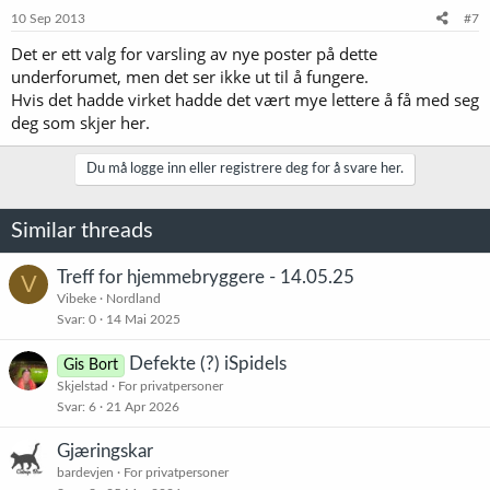
10 Sep 2013
#7
Det er ett valg for varsling av nye poster på dette
underforumet, men det ser ikke ut til å fungere.
Hvis det hadde virket hadde det vært mye lettere å få med seg
deg som skjer her.
Du må logge inn eller registrere deg for å svare her.
Similar threads
Treff for hjemmebryggere - 14.05.25
V
Vibeke
Nordland
Svar
0
14 Mai 2025
Defekte (?) iSpidels
Gis Bort
Skjelstad
For privatpersoner
Svar
6
21 Apr 2026
Gjæringskar
bardevjen
For privatpersoner