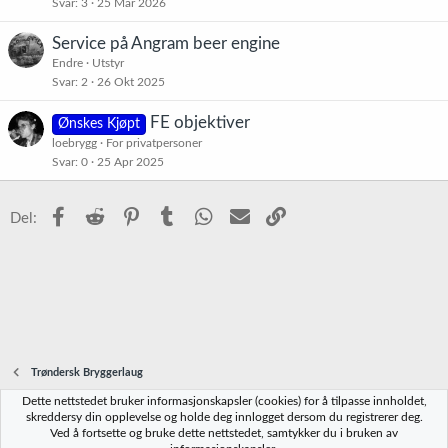
Svar
3
25 Mar 2026
Service på Angram beer engine
Endre
Utstyr
Svar
2
26 Okt 2025
FE objektiver
Ønskes Kjøpt
loebrygg
For privatpersoner
Svar
0
25 Apr 2025
Facebook
Reddit
Pinterest
Tumblr
WhatsApp
E-post
Link
Del:
Trøndersk Bryggerlaug
Dette nettstedet bruker informasjonskapsler (cookies) for å tilpasse innholdet,
Norbrygg-default
skreddersy din opplevelse og holde deg innlogget dersom du registrerer deg.
Ved å fortsette og bruke dette nettstedet, samtykker du i bruken av
Kontakt oss
Vilkår og regler
Personvernregler
Hjelp
Hjem
R