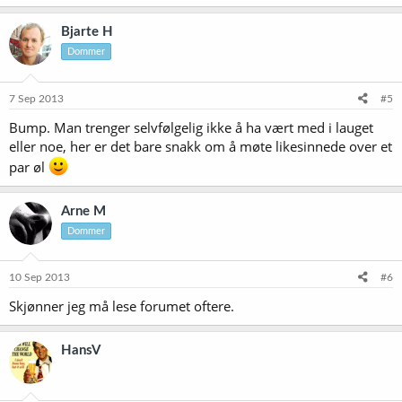
Bjarte H
Dommer
7 Sep 2013
#5
Bump. Man trenger selvfølgelig ikke å ha vært med i lauget
eller noe, her er det bare snakk om å møte likesinnede over et
par øl
Arne M
Dommer
10 Sep 2013
#6
Skjønner jeg må lese forumet oftere.
HansV