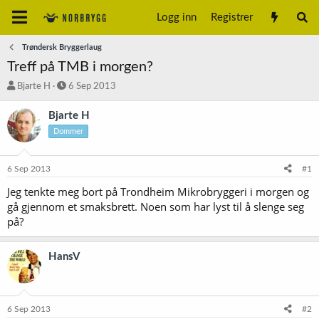
Logg inn
Registrer
Trøndersk Bryggerlaug
Treff på TMB i morgen?
T
S
Bjarte H
6 Sep 2013
r
t
å
a
Bjarte H
d
r
Dommer
s
t
t
d
a
a
6 Sep 2013
#1
r
t
t
o
Jeg tenkte meg bort på Trondheim Mikrobryggeri i morgen og
e
gå gjennom et smaksbrett. Noen som har lyst til å slenge seg
r
på?
HansV
6 Sep 2013
#2