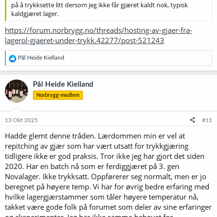
på å trykksette litt dersom jeg ikke får gjæret kaldt nok, typisk
kaldgjæret lager.
https://forum.norbrygg.no/threads/hosting-av-gjaer-fra-
lagerol-gjaeret-under-trykk.42277/post-521243
R
Pål Heide Kielland
e
a
k
Pål Heide Kielland
s
Norbrygg-medlem
j
o
n
e
13 Okt 2025
#11
r
Hadde glemt denne tråden. Lærdommen min er vel at
:
repitching av gjær som har vært utsatt for trykkgjæring
tidligere ikke er god praksis. Tror ikke jeg har gjort det siden
2020. Har en batch nå som er ferdiggjæret på 3. gen
Novalager. Ikke trykksatt. Oppførerer seg normalt, men er jo
beregnet på høyere temp. Vi har for øvrig bedre erfaring med
hvilke lagergjærstammer som tåler høyere temperatur nå,
takket være gode folk på forumet som deler av sine erfaringer