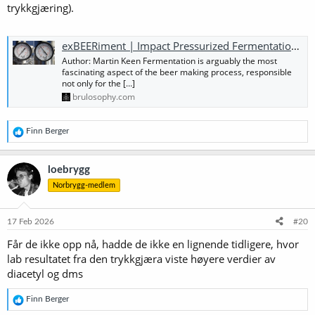
trykkgjæring).
paneltesten viste.
exBEERiment | Impact Pressurized Fermentation Has On A Warm Fermented German Helles Exportbier - Brülosophy
Author: Martin Keen Fermentation is arguably the most
fascinating aspect of the beer making process, responsible
not only for the […]
brulosophy.com
R
Finn Berger
e
a
k
loebrygg
s
Norbrygg-medlem
j
o
n
e
17 Feb 2026
#20
r
Får de ikke opp nå, hadde de ikke en lignende tidligere, hvor
:
lab resultatet fra den trykkgjæra viste høyere verdier av
diacetyl og dms
R
Finn Berger
e