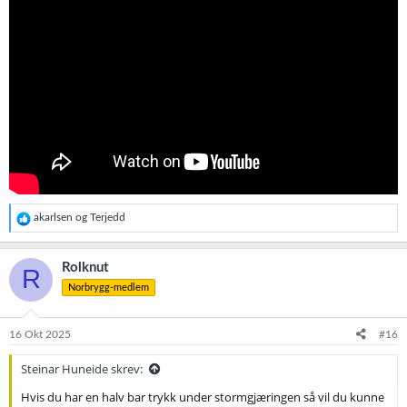
R
akarlsen
og
Terjedd
e
a
k
Rolknut
R
s
Norbrygg-medlem
j
o
n
e
16 Okt 2025
#16
r
:
Steinar Huneide skrev:
Hvis du har en halv bar trykk under stormgjæringen så vil du kunne