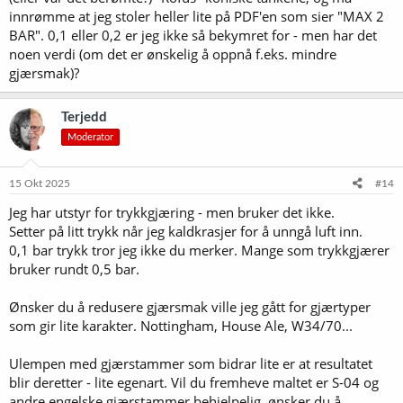
innrømme at jeg stoler heller lite på PDF'en som sier "MAX 2
BAR". 0,1 eller 0,2 er jeg ikke så bekymret for - men har det
noen verdi (om det er ønskelig å oppnå f.eks. mindre
gjærsmak)?
Terjedd
Moderator
15 Okt 2025
#14
Jeg har utstyr for trykkgjæring - men bruker det ikke.
Setter på litt trykk når jeg kaldkrasjer for å unngå luft inn.
0,1 bar trykk tror jeg ikke du merker. Mange som trykkgjærer
bruker rundt 0,5 bar.
Ønsker du å redusere gjærsmak ville jeg gått for gjærtyper
som gir lite karakter. Nottingham, House Ale, W34/70...
Ulempen med gjærstammer som bidrar lite er at resultatet
blir deretter - lite egenart. Vil du fremheve maltet er S-04 og
andre engelske gjærstammer behjelpelig, ønsker du å