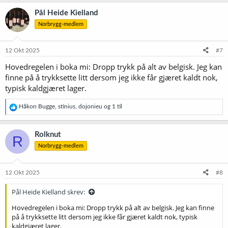
a
k
Pål Heide Kielland
s
Norbrygg-medlem
j
o
n
e
12 Okt 2025
#7
r
Hovedregelen i boka mi: Dropp trykk på alt av belgisk. Jeg kan
:
finne på å trykksette litt dersom jeg ikke får gjæret kaldt nok,
typisk kaldgjæret lager.
R
Håkon Bugge
,
stinius
,
dojonieu
og 1 til
e
a
k
Rolknut
R
s
Norbrygg-medlem
j
o
n
e
12 Okt 2025
#8
r
:
Pål Heide Kielland skrev:
Hovedregelen i boka mi: Dropp trykk på alt av belgisk. Jeg kan finne
på å trykksette litt dersom jeg ikke får gjæret kaldt nok, typisk
kaldgjæret lager.