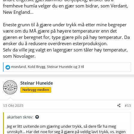
fremheve humla velger du en gjær som bidrar, som Verdant,
New England...
Eneste grunn til å gjære under trykk må etter mine begreper
være om du MÅ gjære på høyere temperaturer enn det
gjæren er beregnet for, type gjære pils på høy temperatur. Da
ønsker du å redusere overdreven esterproduksjon.
Selv da ville jeg valgt en lagergjær som tåler høy temperatur,
som Novolager.
R
msevland
,
Kold Brygg
,
Steinar Huneide
og 3 til
e
a
k
Steinar Huneide
s
Norbrygg-medlem
j
o
n
e
15 Okt 2025
#15
r
:
akarlsen skrev:
Jeg er litt uvitende om gjæring under trykk, så dere får ha meg
unnskylt... Har det noe for seg å gjære på veldig lavt trykk, vs. ingen