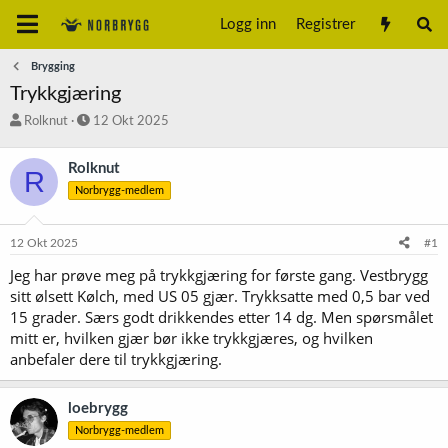
Logg inn
Registrer
Brygging
Trykkgjæring
T
S
Rolknut
12 Okt 2025
r
t
å
a
Rolknut
R
d
r
Norbrygg-medlem
s
t
t
d
a
a
12 Okt 2025
#1
r
t
t
o
Jeg har prøve meg på trykkgjæring for første gang. Vestbrygg
e
sitt ølsett Kølch, med US 05 gjær. Trykksatte med 0,5 bar ved
r
15 grader. Særs godt drikkendes etter 14 dg. Men spørsmålet
mitt er, hvilken gjær bør ikke trykkgjæres, og hvilken
anbefaler dere til trykkgjæring.
loebrygg
Norbrygg-medlem