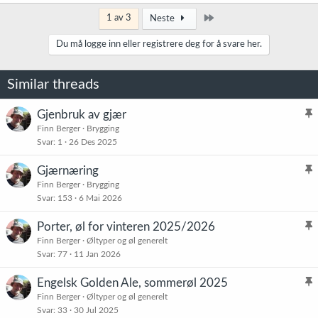
a
k
Siste
1 av 3
Neste
s
j
Du må logge inn eller registrere deg for å svare her.
o
n
e
Similar threads
r
:
Gjenbruk av gjær
l
Finn Berger
Brygging
Svar
1
26 Des 2025
i
s
Gjærnæring
t
l
Finn Berger
Brygging
r
Svar
153
6 Mai 2026
i
e
s
t
Porter, øl for vinteren 2025/2026
t
l
Finn Berger
Øltyper og øl generelt
r
Svar
77
11 Jan 2026
i
e
s
t
Engelsk Golden Ale, sommerøl 2025
t
l
Finn Berger
Øltyper og øl generelt
r
Svar
33
30 Jul 2025
i
e