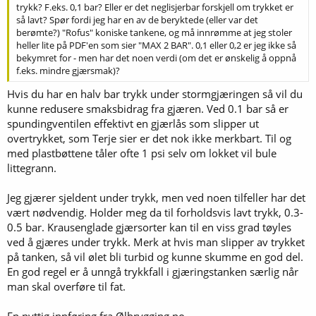
trykk? F.eks. 0,1 bar? Eller er det neglisjerbar forskjell om trykket er
så lavt? Spør fordi jeg har en av de beryktede (eller var det
berømte?) "Rofus" koniske tankene, og må innrømme at jeg stoler
heller lite på PDF'en som sier "MAX 2 BAR". 0,1 eller 0,2 er jeg ikke så
bekymret for - men har det noen verdi (om det er ønskelig å oppnå
f.eks. mindre gjærsmak)?
Hvis du har en halv bar trykk under stormgjæringen så vil du
kunne redusere smaksbidrag fra gjæren. Ved 0.1 bar så er
spundingventilen effektivt en gjærlås som slipper ut
overtrykket, som Terje sier er det nok ikke merkbart. Til og
med plastbøttene tåler ofte 1 psi selv om lokket vil bule
littegrann.
Jeg gjærer sjeldent under trykk, men ved noen tilfeller har det
vært nødvendig. Holder meg da til forholdsvis lavt trykk, 0.3-
0.5 bar. Krausenglade gjærsorter kan til en viss grad tøyles
ved å gjæres under trykk. Merk at hvis man slipper av trykket
på tanken, så vil ølet bli turbid og kunne skumme en god del.
En god regel er å unngå trykkfall i gjæringstanken særlig når
man skal overføre til fat.