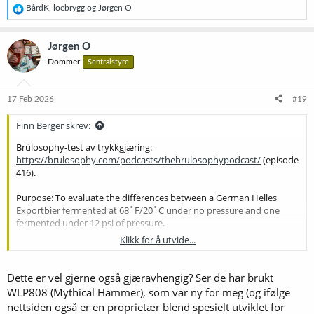
R
BårdK
,
loebrygg
og
Jørgen O
e
a
k
Jørgen O
s
Dommer
Sentralstyre
j
o
n
e
17 Feb 2026
#19
r
:
Finn Berger skrev:
Brülosophy-test av trykkgjæring:
https://brulosophy.com/podcasts/thebrulosophypodcast/
(episode
416).
Purpose: To evaluate the differences between a German Helles
Exportbier fermented at 68˚F/20˚C under no pressure and one
fermented under 12 psi of pressure.
Klikk for å utvide...
Negativt resultat; det var ikke tilstrekkelig mange som klarte å
plukke ut det avvikende ølet i testen. (Bare 6 av 20 traff rett.) Martin
Keene sjøl bomma på 5 av 5 forsøk
!
Dette er vel gjerne også gjæravhengig? Ser de har brukt
WLP808 (Mythical Hammer), som var ny for meg (og ifølge
Det interessante var at ølene blei laboratorieanalysert, også, på
nettsiden også er en proprietær blend spesielt utviklet for
laboratoriet til Whitelabs - og analysene støtta opp under hva