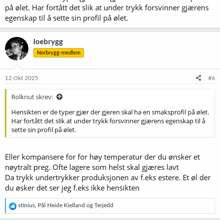
på ølet. Har fortått det slik at under trykk forsvinner gjærens
egenskap til å sette sin profil på ølet.
loebrygg
Norbrygg-medlem
12 Okt 2025
#6
Rolknut skrev:
Hensikten er de typer gjær der gjeren skal ha en smaksprofil på ølet.
Har fortått det slik at under trykk forsvinner gjærens egenskap til å
sette sin profil på ølet.
Eller kompansere for for høy temperatur der du ønsker et
nøytralt preg. Ofte lagere som helst skal gjæres lavt
Da trykk undertrykker produksjonen av f.eks estere. Et øl der
du øsker det ser jeg f.eks ikke hensikten
R
stinius
,
Pål Heide Kielland
og
Terjedd
e