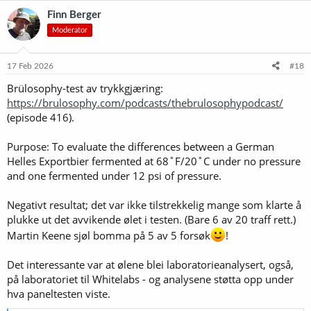
Finn Berger
Moderator
17 Feb 2026
#18
Brülosophy-test av trykkgjæring:
https://brulosophy.com/podcasts/thebrulosophypodcast/
(episode 416).
Purpose: To evaluate the differences between a German
Helles Exportbier fermented at 68˚F/20˚C under no pressure
and one fermented under 12 psi of pressure.
Negativt resultat; det var ikke tilstrekkelig mange som klarte å
plukke ut det avvikende ølet i testen. (Bare 6 av 20 traff rett.)
Martin Keene sjøl bomma på 5 av 5 forsøk
!
Det interessante var at ølene blei laboratorieanalysert, også,
på laboratoriet til Whitelabs - og analysene støtta opp under
hva paneltesten viste.