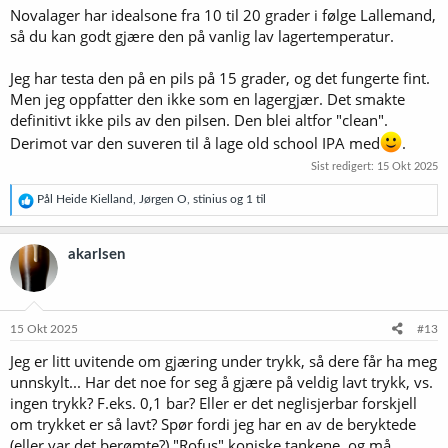
hos andre.
Novalager har idealsone fra 10 til 20 grader i følge Lallemand,
så du kan godt gjære den på vanlig lav lagertemperatur.
Jeg har testa den på en pils på 15 grader, og det fungerte fint.
Men jeg oppfatter den ikke som en lagergjær. Det smakte
definitivt ikke pils av den pilsen. Den blei altfor "clean".
Derimot var den suveren til å lage old school IPA med
.
Sist redigert:
15 Okt 2025
R
Pål Heide Kielland
,
Jørgen O
,
stinius
og 1 til
e
a
k
akarlsen
s
j
o
n
e
15 Okt 2025
#13
r
Jeg er litt uvitende om gjæring under trykk, så dere får ha meg
:
unnskylt... Har det noe for seg å gjære på veldig lavt trykk, vs.
ingen trykk? F.eks. 0,1 bar? Eller er det neglisjerbar forskjell
om trykket er så lavt? Spør fordi jeg har en av de beryktede
(eller var det berømte?) "Rofus" koniske tankene, og må