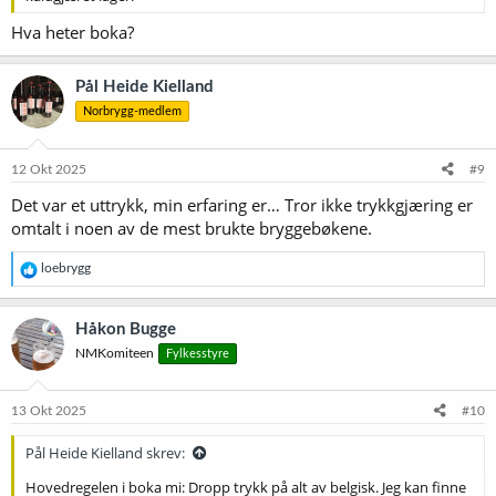
Hva heter boka?
Pål Heide Kielland
Norbrygg-medlem
12 Okt 2025
#9
Det var et uttrykk, min erfaring er… Tror ikke trykkgjæring er
omtalt i noen av de mest brukte bryggebøkene.
R
loebrygg
e
a
k
Håkon Bugge
s
NMKomiteen
Fylkesstyre
j
o
n
e
13 Okt 2025
#10
r
:
Pål Heide Kielland skrev:
Hovedregelen i boka mi: Dropp trykk på alt av belgisk. Jeg kan finne