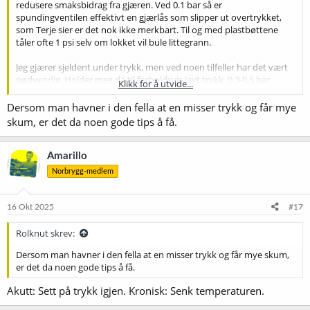
redusere smaksbidrag fra gjæren. Ved 0.1 bar så er
spundingventilen effektivt en gjærlås som slipper ut overtrykket,
som Terje sier er det nok ikke merkbart. Til og med plastbøttene
tåler ofte 1 psi selv om lokket vil bule littegrann.
Jeg gjærer sjeldent under trykk, men ved noen tilfeller har det vært
nødvendig. Holder meg da til forholdsvis lavt trykk, 0.3-0.5 bar.
Klikk for å utvide...
Krausenglade gjærsorter kan til en viss grad tøyles ved å gjæres
under trykk. Merk at hvis man slipper av trykket på tanken, så vil
Dersom man havner i den fella at en misser trykk og får mye
ølet bli turbid og kunne skumme en god del. En god regel er å unngå
skum, er det da noen gode tips å få.
trykkfall i gjæringstanken særlig når man skal overføre til fat.
En nyttig innføring fra Ølbrygging.no
Amarillo
Norbrygg-medlem
Hvordan gjære under trykk
Gjære under trykk for raskere gjæring. Mange fordeler, les mer her
www.olbrygging.no
16 Okt 2025
#17
Rolknut skrev:
Det er flere informative videoer om gjæring under trykk på youtube.
Legger ved et par her.
Dersom man havner i den fella at en misser trykk og får mye skum,
er det da noen gode tips å få.
Akutt: Sett på trykk igjen. Kronisk: Senk temperaturen.