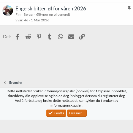
s
t
Engelsk bitter, øl for våren 2026
t
l
Finn Berger
Øltyper og øl generelt
r
Svar
46
1 Mar 2026
i
e
s
t
t
Facebook
Reddit
Pinterest
Tumblr
WhatsApp
E-post
Link
Del:
r
e
t
Brygging
Dette nettstedet bruker informasjonskapsler (cookies) for å tilpasse innholdet,
Norbrygg-default
skreddersy din opplevelse og holde deg innlogget dersom du registrerer deg.
Ved å fortsette og bruke dette nettstedet, samtykker du i bruken av
Kontakt oss
Vilkår og regler
Personvernregler
Hjelp
Hjem
R
informasjonskapsler.
S
S
Godta
Lær mer...
®
Community platform by XenForo
© 2010-2023 XenForo Ltd.