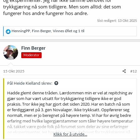
og eksperimenter. Jeg har ikke samme behovet for
trykkgjæring nå som tidligere. Men som alltid: det som
fungerer hos andre fungerer hos andre.
Sist redigert:
13 Okt 2025
R
HenningPP
,
Finn Berger
,
Vinnes Ølet
og 1 til
e
a
k
Finn Berger
s
Moderator
j
o
n
e
15 Okt 2025
#12
r
:
Pål Heide Kielland skrev:
Hadde glemt denne tråden. Lærdommen min er vel at repitching av
gjær som har vært utsatt for trykkgjæring tidligere ikke er god
praksis. Tror ikke jeg har gjort det siden 2020. Har en batch nå som
er ferdiggjæret på 3. gen Novalager. Ikke trykksatt. Oppførerer seg
normalt, men er jo beregnet på høyere temp. Vi har for øvrig bedre
erfaring med hvilke lagergjærstammer som tåler høyere temperatur
nå, takket være gode folk på forumet som deler av sine erfaringer
og eksperimenter. Jeg har ikke samme behovet for trykkgjæring nå
Klikk for å utvide...
som tidligere. Men som alltid: det som fungerer hos andre fungerer