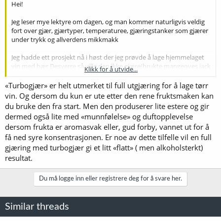
Hei!
Jeg leser mye lektyre om dagen, og man kommer naturligvis veldig
fort over gjær, gjærtyper, temperaturee, gjæringstanker som gjærer
under trykk og allverdens mikkmakk
Jeg hadde ett prosjekt nå i høst der jeg prøvde å lage hjemmelaget
vin med bær Desverre så ville den ikke gjære(brukte mangeoves jack
Klikk for å utvide...
vr21. Det ploppet veldig rolig i gjærlåsen og jeg var kjempefornøyd
med at jeg hadde klart å få igang min første gjæring, men det viste
«Turbogjær» er helt utmerket til full utgjæring for å lage tørr
seg at det fortsatt var nesten like mye sukker igjen etter 1 mnd.
vin. Og dersom du kun er ute etter den rene fruktsmaken kan
Satte gjærstarter på benken og kastet nedi enda en pose, men nå
du bruke den fra start. Men den produserer lite estere og gir
skjedde det heller ingenting.
dermed også lite med «munnfølelse» og duftopplevelse
dersom frukta er aromasvak eller, gud forby, vannet ut for å
Jeg lot dette prosjektet bare stå rolig i gjæringskaret i håp om at det
få ned syre konsentrasjonen. Er noe av dette tilfelle vil en full
skulle "gå" seg til med tiden og startet en ny runde der jeg kjørte
vann+sukker uten bær for å få den i gang. Fortsatt med mangeoves
gjæring med turbogjær gi et litt «flatt» ( men alkoholsterkt)
jack gjæren. Nok en gang ingen suksess, så jeg stakk innom en
resultat.
kamerat som kan å destillere vann og kastet oppi en pakke med
turbogjær sammens med bærene. Nå ploppet det skikkelig i
Du må logge inn eller registrere deg for å svare her.
gjærlåsen og det gjæret skikkeleg ut. Etter 7 dager så stakk jeg om
vinen og hadde den i secondary fermentation. Etter 2 mnd der så
flasket jeg det, og jeg må si at jeg alt i alt ble veldig fornøyd. Jeg kan
Similar threads
ikke si at jeg kjenner en usmak fra gjær, eller at det lukter sats elns.