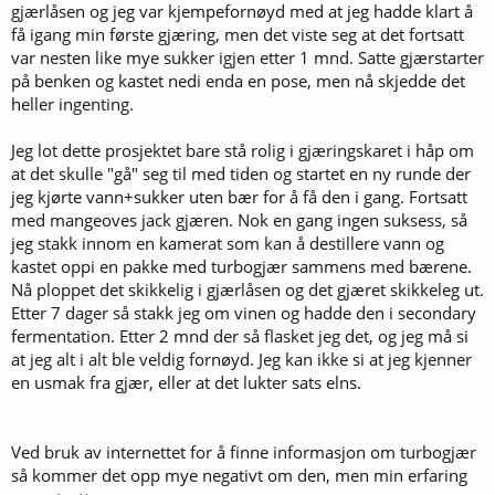
gjærlåsen og jeg var kjempefornøyd med at jeg hadde klart å
få igang min første gjæring, men det viste seg at det fortsatt
var nesten like mye sukker igjen etter 1 mnd. Satte gjærstarter
på benken og kastet nedi enda en pose, men nå skjedde det
heller ingenting.
Jeg lot dette prosjektet bare stå rolig i gjæringskaret i håp om
at det skulle "gå" seg til med tiden og startet en ny runde der
jeg kjørte vann+sukker uten bær for å få den i gang. Fortsatt
med mangeoves jack gjæren. Nok en gang ingen suksess, så
jeg stakk innom en kamerat som kan å destillere vann og
kastet oppi en pakke med turbogjær sammens med bærene.
Nå ploppet det skikkelig i gjærlåsen og det gjæret skikkeleg ut.
Etter 7 dager så stakk jeg om vinen og hadde den i secondary
fermentation. Etter 2 mnd der så flasket jeg det, og jeg må si
at jeg alt i alt ble veldig fornøyd. Jeg kan ikke si at jeg kjenner
en usmak fra gjær, eller at det lukter sats elns.
Ved bruk av internettet for å finne informasjon om turbogjær
så kommer det opp mye negativt om den, men min erfaring