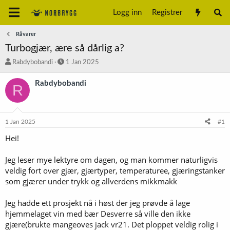
Logg inn
Registrer
Råvarer
Turbogjær, ære så dårlig a?
T
S
Rabdybobandi
1 Jan 2025
r
t
å
a
Rabdybobandi
R
d
r
s
t
t
d
a
a
1 Jan 2025
#1
r
t
t
o
Hei!
e
r
Jeg leser mye lektyre om dagen, og man kommer naturligvis
veldig fort over gjær, gjærtyper, temperaturee, gjæringstanker
som gjærer under trykk og allverdens mikkmakk
Jeg hadde ett prosjekt nå i høst der jeg prøvde å lage
hjemmelaget vin med bær Desverre så ville den ikke
gjære(brukte mangeoves jack vr21. Det ploppet veldig rolig i