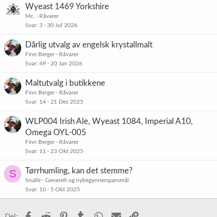
Wyeast 1469 Yorkshire
Ved bruk av internettet for å finne informasjon om turbogjær så
Mc.
Råvarer
kommer det opp mye negativt om den, men min erfaring er
Svar
3
30 Jul 2026
motsatt.
Dårlig utvalg av engelsk krystallmalt
Er det noen andre her som har gode erfaringer med turbogjær?
Finn Berger
Råvarer
Svar
49
20 Jan 2026
Maltutvalg i butikkene
Finn Berger
Råvarer
Svar
14
21 Des 2025
WLP004 Irish Ale, Wyeast 1084, Imperial A10,
Omega OYL-005
Finn Berger
Råvarer
Svar
11
23 Okt 2025
Tørrhumling, kan det stemme?
S
Snalle
Generelt og nybegynnerspørsmål
Svar
10
5 Okt 2025
Facebook
Reddit
Pinterest
Tumblr
WhatsApp
E-post
Link
Del: