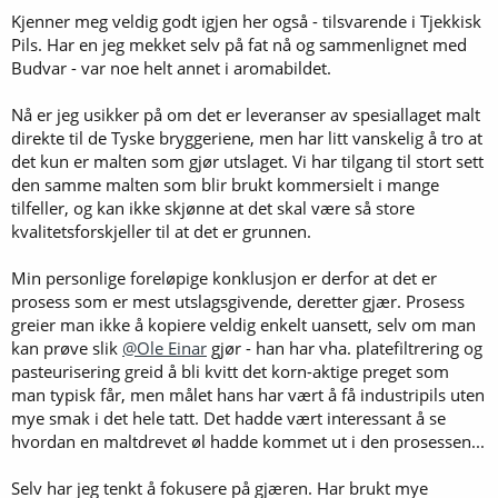
r
Kjenner meg veldig godt igjen her også - tilsvarende i Tjekkisk
:
Pils. Har en jeg mekket selv på fat nå og sammenlignet med
Budvar - var noe helt annet i aromabildet.
Nå er jeg usikker på om det er leveranser av spesiallaget malt
direkte til de Tyske bryggeriene, men har litt vanskelig å tro at
det kun er malten som gjør utslaget. Vi har tilgang til stort sett
den samme malten som blir brukt kommersielt i mange
tilfeller, og kan ikke skjønne at det skal være så store
kvalitetsforskjeller til at det er grunnen.
Min personlige foreløpige konklusjon er derfor at det er
prosess som er mest utslagsgivende, deretter gjær. Prosess
greier man ikke å kopiere veldig enkelt uansett, selv om man
kan prøve slik
@Ole Einar
gjør - han har vha. platefiltrering og
pasteurisering greid å bli kvitt det korn-aktige preget som
man typisk får, men målet hans har vært å få industripils uten
mye smak i det hele tatt. Det hadde vært interessant å se
hvordan en maltdrevet øl hadde kommet ut i den prosessen...
Selv har jeg tenkt å fokusere på gjæren. Har brukt mye