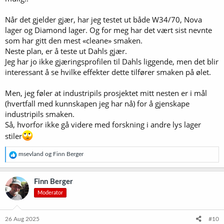
Når det gjelder gjær, har jeg testet ut både W34/70, Nova
lager og Diamond lager. Og for meg har det vært sist nevnte
som har gitt den mest «cleane» smaken.
Neste plan, er å teste ut Dahls gjær.
Jeg har jo ikke gjæringsprofilen til Dahls liggende, men det blir
interessant å se hvilke effekter dette tilfører smaken på ølet.
Men, jeg føler at industripils prosjektet mitt nesten er i mål
(hvertfall med kunnskapen jeg har nå) for å gjenskape
industripils smaken.
Så, hvorfor ikke gå videre med forskning i andre lys lager
stiler
R
msevland
og
Finn Berger
e
a
k
Finn Berger
s
Moderator
j
o
n
e
26 Aug 2025
#10