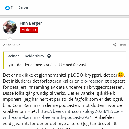
R
Finn Berger
e
a
k
Finn Berger
s
Moderator
j
o
n
e
2 Sep 2025
#15
r
:
Steinar Huneide skrev:
Fytti.. det der er mye styr å plukke ned for vask.
Det er nok ikke et gjennomsnittlig LODO-bryggeri, det der
.
Det inkluderer det forfatteren kaller en
bio-reactor
, et oppsett
for detaljert innsamling av data underveis i bryggeprosessen.
Disse folka går grundig til verks. Det er vanskelig å ikke bli
imponert. (Jeg har hørt et par solide fagfolk som er det, også,
bl.a. Colin Kamniski i denne podcasten, mot slutten, hvor de
snakker om HSA:
https://beersmith.com/blog/2023/12/...er-
with-colin-kaminski-beersmith-podcast-293/
. Anbefales
veldig varmt, for der er det mye å lære.) Jeg har drevet litt