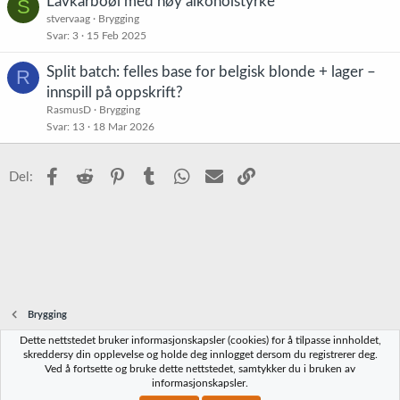
Lavkarboøl med høy alkoholstyrke
S
stvervaag
Brygging
Svar
3
15 Feb 2025
Split batch: felles base for belgisk blonde + lager –
R
innspill på oppskrift?
RasmusD
Brygging
Svar
13
18 Mar 2026
Facebook
Reddit
Pinterest
Tumblr
WhatsApp
E-post
Link
Del:
Brygging
Dette nettstedet bruker informasjonskapsler (cookies) for å tilpasse innholdet,
Norbrygg-default
skreddersy din opplevelse og holde deg innlogget dersom du registrerer deg.
Ved å fortsette og bruke dette nettstedet, samtykker du i bruken av
Kontakt oss
Vilkår og regler
Personvernregler
Hjelp
Hjem
R
informasjonskapsler.
S