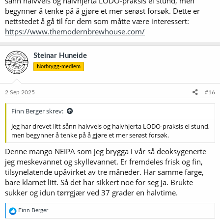
sånn halvveis og halvhjerta LODO-praksis ei stund, men
begynner å tenke på å gjøre et mer serøst forsøk. Dette er
nettstedet å gå til for dem som måtte være interessert:
https://www.themodernbrewhouse.com/
Steinar Huneide
Norbrygg-medlem
2 Sep 2025
#16
Finn Berger skrev:
Jeg har drevet litt sånn halvveis og halvhjerta LODO-praksis ei stund,
men begynner å tenke på å gjøre et mer serøst forsøk.
Denne mango NEIPA som jeg brygga i vår så deoksygenerte
jeg meskevannet og skyllevannet. Er fremdeles frisk og fin,
tilsynelatende upåvirket av tre måneder. Har samme farge,
bare klarnet litt. Så det har sikkert noe for seg ja. Brukte
sukker og idun tørrgjær ved 37 grader en halvtime.
R
Finn Berger
e