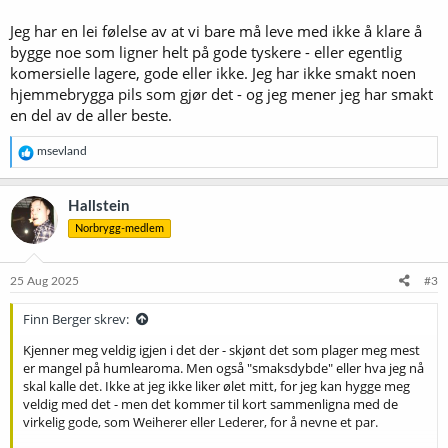
jeg føler det mangler en smak jeg ofte finner igjen i tyske lagerøl. Det
er en veldig spesifikk maltsmak jeg kjenner igjen i veldig mye tysk
Jeg har en lei følelse av at vi bare må leve med ikke å klare å
lagerøl jeg ikke helt greier å sette fingeren på. Min beste forklaring er
bygge noe som ligner helt på gode tyskere - eller egentlig
at når man stikker nesa nedi et glass med tysk lagerøl lukter det
komersielle lagere, gode eller ikke. Jeg har ikke smakt noen
veldig mye malt. Det lukter noe malt fra mitt øl også, men ikke så
hjemmebrygga pils som gjør det - og jeg mener jeg har smakt
mye som i de kommersielle variantene. Jeg synes også de tyske
en del av de aller beste.
variantene kan oppleves å ha en noe søtere/brødaktig aroma, mens
aromaen på mitt øl vanligvis er litt mer nøytral, mindre søt-aktig
eller i retning korn og ikke brød...
R
msevland
De gangene jeg har prøvd meg med diverse spesialmalt for å gi ølet
e
a
mer maltsmak, opplever jeg at jeg kun tilfører karamell-aktige eller
k
roasty smaker til ølet, ikke disse spesifikke maltsmakene jeg er på
Hallstein
s
utkikk etter.
Norbrygg-medlem
j
Synes også de kommersielle eksemplene har en mye mer tydelig
o
maltsmak enn mitt eget øl...
n
Kommersielle eksempler som har mye av den smaken jeg savner er
e
25 Aug 2025
#3
Hofbrau Original, Paulaner Oktoberfest, Ayinger Kellerbier, Hacker-
r
Pschorr Kellerbier og Mahrs Brau aU Ungespunded Naturtrub
:
Finn Berger skrev:
Kellerbier.
Kjenner meg veldig igjen i det der - skjønt det som plager meg mest
Hvor bør jeg begynne å lete etter denne smaken? I enda ferskere
er mangel på humlearoma. Men også "smaksdybde" eller hva jeg nå
ingredienser? (jeg kjøper malt i butikk fra brewshop.)
skal kalle det. Ikke at jeg ikke liker ølet mitt, for jeg kan hygge meg
Burde jeg ta en titt på LODO-metoder på kaldsiden?
veldig med det - men det kommer til kort sammenligna med de
Er det tørrgjæra som gir ølet et for nøytralt preg, bør jeg gå for en
virkelig gode, som Weiherer eller Lederer, for å nevne et par.
annen, fersk strain?