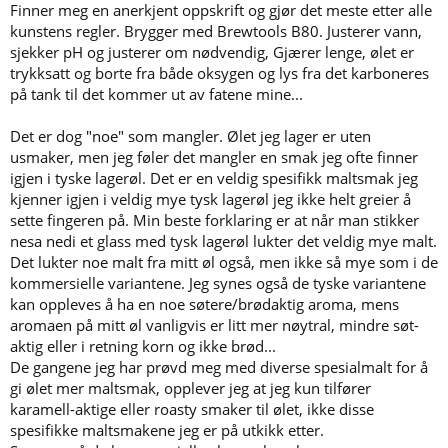
Finner meg en anerkjent oppskrift og gjør det meste etter alle
kunstens regler. Brygger med Brewtools B80. Justerer vann,
sjekker pH og justerer om nødvendig, Gjærer lenge, ølet er
trykksatt og borte fra både oksygen og lys fra det karboneres
på tank til det kommer ut av fatene mine...
Det er dog "noe" som mangler. Ølet jeg lager er uten
usmaker, men jeg føler det mangler en smak jeg ofte finner
igjen i tyske lagerøl. Det er en veldig spesifikk maltsmak jeg
kjenner igjen i veldig mye tysk lagerøl jeg ikke helt greier å
sette fingeren på. Min beste forklaring er at når man stikker
nesa nedi et glass med tysk lagerøl lukter det veldig mye malt.
Det lukter noe malt fra mitt øl også, men ikke så mye som i de
kommersielle variantene. Jeg synes også de tyske variantene
kan oppleves å ha en noe søtere/brødaktig aroma, mens
aromaen på mitt øl vanligvis er litt mer nøytral, mindre søt-
aktig eller i retning korn og ikke brød...
De gangene jeg har prøvd meg med diverse spesialmalt for å
gi ølet mer maltsmak, opplever jeg at jeg kun tilfører
karamell-aktige eller roasty smaker til ølet, ikke disse
spesifikke maltsmakene jeg er på utkikk etter.