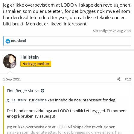
Jeg er ikke overbevist om at LODO vil skape den revolusjonen
i smaken som du er ute etter, for det brygges nok mye øl som
har den kvaliteten du etterlyser, uten at disse teknikkene er
blitt brukt. Men det er likevel interessant.
Sist redigert:
28 Aug 2025
R
msevland
e
a
k
Hallstein
s
Norbrygg-medlem
j
o
n
e
1 Sep 2025
#12
r
:
Finn Berger skrev:
@Hallstein
Trur
denne
kan inneholde noe interessant for deg.
Det handler om virkninga av LODO-teknikk i et bryggeri. Et moment
er også bruken av sauergut.
Jeg er ikke overbevist om at LODO vil skape den revolusjonen i
smaken som du er ute etter, for det brygges nok mye øl som har