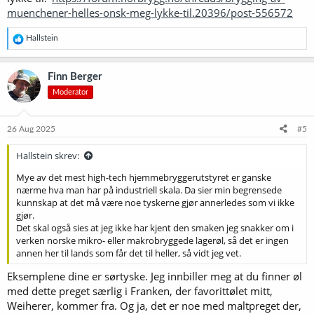
muenchener-helles-onsk-meg-lykke-til.20396/post-556572
R
Hallstein
e
a
k
Finn Berger
s
Moderator
j
o
n
e
26 Aug 2025
#5
r
:
Hallstein skrev:
Mye av det mest high-tech hjemmebryggerutstyret er ganske
nærme hva man har på industriell skala. Da sier min begrensede
kunnskap at det må være noe tyskerne gjør annerledes som vi ikke
gjør.
Det skal også sies at jeg ikke har kjent den smaken jeg snakker om i
verken norske mikro- eller makrobryggede lagerøl, så det er ingen
annen her til lands som får det til heller, så vidt jeg vet.
Eksemplene dine er sørtyske. Jeg innbiller meg at du finner øl
med dette preget særlig i Franken, der favorittølet mitt,
Weiherer, kommer fra. Og ja, det er noe med maltpreget der,