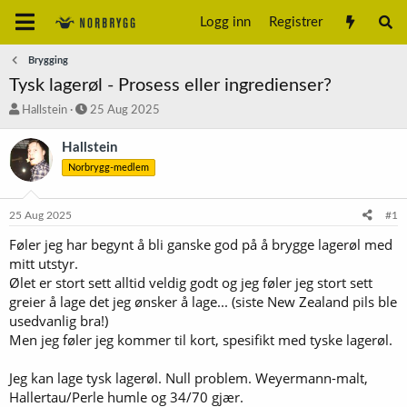
Logg inn
Registrer
Brygging
Tysk lagerøl - Prosess eller ingredienser?
T
S
Hallstein
25 Aug 2025
r
t
å
a
Hallstein
d
r
Norbrygg-medlem
s
t
t
d
a
a
25 Aug 2025
#1
r
t
t
o
Føler jeg har begynt å bli ganske god på å brygge lagerøl med
e
mitt utstyr.
r
Ølet er stort sett alltid veldig godt og jeg føler jeg stort sett
greier å lage det jeg ønsker å lage... (siste New Zealand pils ble
usedvanlig bra!)
Men jeg føler jeg kommer til kort, spesifikt med tyske lagerøl.
Jeg kan lage tysk lagerøl. Null problem. Weyermann-malt,
Hallertau/Perle humle og 34/70 gjær.