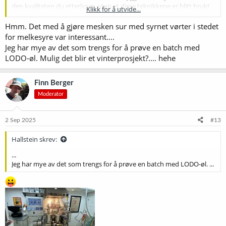
den kvaliteten du etterlyser, uten at disse teknikkene er blitt brukt.
Klikk for å utvide...
Men det er likevel interessant.
Hmm. Det med å gjøre mesken sur med syrnet vørter i stedet
for melkesyre var interessant....
Jeg har mye av det som trengs for å prøve en batch med
LODO-øl. Mulig det blir et vinterprosjekt?.... hehe
Finn Berger
Moderator
2 Sep 2025
#13
Hallstein skrev:
...
Jeg har mye av det som trengs for å prøve en batch med LODO-øl. ...