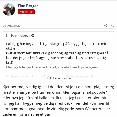
k
Finn Berger
s
Moderator
j
o
n
e
25 Aug 2025
#2
r
:
Hallstein skrev:
Føler jeg har begynt å bli ganske god på å brygge lagerøl med mitt
utstyr.
Ølet er stort sett alltid veldig godt og jeg føler jeg stort sett greier å
lage det jeg ønsker å lage... (siste New Zealand pils ble usedvanlig
bra!)
Men jeg føler jeg kommer til kort, spesifikt med tyske lagerøl.
Jeg kan lage tysk lagerøl. Null problem. Weyermann-malt,
Klikk for å utvide...
Hallertau/Perle humle og 34/70 gjær.
Finner meg en anerkjent oppskrift og gjør det meste etter alle
Kjenner meg veldig igjen i det der - skjønt det som plager meg
kunstens regler. Brygger med Brewtools B80. Justerer vann, sjekker
mest er mangel på humlearoma. Men også "smaksdybde"
pH og justerer om nødvendig, Gjærer lenge, ølet er trykksatt og
eller hva jeg nå skal kalle det. Ikke at jeg ikke liker ølet mitt,
borte fra både oksygen og lys fra det karboneres på tank til det
for jeg kan hygge meg veldig med det - men det kommer til
kommer ut av fatene mine...
kort sammenligna med de virkelig gode, som Weiherer eller
Lederer, for å nevne et par.
Det er dog "noe" som mangler. Ølet jeg lager er uten usmaker, men