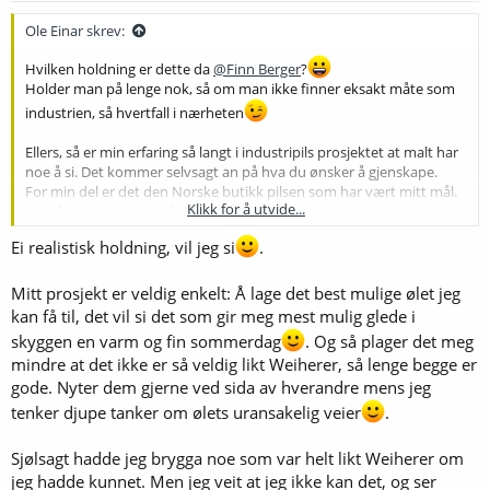
r
:
Ole Einar skrev:
Hvilken holdning er dette da
@Finn Berger
?
Holder man på lenge nok, så om man ikke finner eksakt måte som
industrien, så hvertfall i nærheten
Ellers, så er min erfaring så langt i industripils prosjektet at malt har
noe å si. Det kommer selvsagt an på hva du ønsker å gjenskape.
For min del er det den Norske butikk pilsen som har vært mitt mål.
Klikk for å utvide...
Og når du selv mener å ha en øl som smaker bortimot det samme,
for deretter og sammenligne med butikkpilsen. Så mister man litt av
Ei realistisk holdning, vil jeg si
.
motivasjonen igjen, siden smakene er ganske forskjellige.
For min del har det vært den noe blomsteraktige aromaen som har
vært vanskelig å gjenskape. Men etter å ha testet ulike pilsnermalt,
Mitt prosjekt er veldig enkelt: Å lage det best mulige ølet jeg
så vil jeg si at dette har noe å si. Mitt beste forsøk har vært med Best
kan få til, det vil si det som gir meg mest mulig glede i
Malz Pilsner. Har en ny batch stående til gjæring med Viking pilsner
skyggen en varm og fin sommerdag
. Og så plager det meg
malt nå, i utganspunktet bør denne være tilnærmet lik Best Malz
mindre at det ikke er så veldig likt Weiherer, så lenge begge er
pilsner. Men i motsetning til Tysk pils (?), så tenker jeg at den Norske
gode. Nyter dem gjerne ved sida av hverandre mens jeg
butikk pilsen skal smake så «kjedelig» som overhode mulig..
tenker djupe tanker om ølets uransakelig veier
.
Når det gjelder gjær, har jeg testet ut både W34/70, Nova lager og
Diamond lager. Og for meg har det vært sist nevnte som har gitt
Sjølsagt hadde jeg brygga noe som var helt likt Weiherer om
den mest «cleane» smaken.
jeg hadde kunnet. Men jeg veit at jeg ikke kan det, og ser
Neste plan, er å teste ut Dahls gjær.