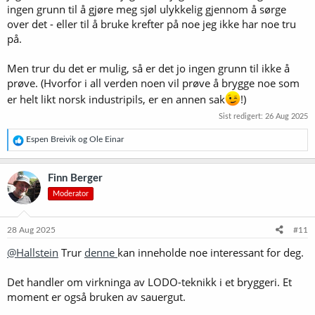
ingen grunn til å gjøre meg sjøl ulykkelig gjennom å sørge
Jeg har jo ikke gjæringsprofilen til Dahls liggende, men det blir
interessant å se hvilke effekter dette tilfører smaken på ølet.
over det - eller til å bruke krefter på noe jeg ikke har noe tru
på.
Men, jeg føler at industripils prosjektet mitt nesten er i mål (hvertfall
med kunnskapen jeg har nå) for å gjenskape industripils smaken.
Men trur du det er mulig, så er det jo ingen grunn til ikke å
Så, hvorfor ikke gå videre med forskning i andre lys lager stiler
prøve. (Hvorfor i all verden noen vil prøve å brygge noe som
er helt likt norsk industripils, er en annen sak
!)
Sist redigert:
26 Aug 2025
R
Espen Breivik
og
Ole Einar
e
a
k
Finn Berger
s
Moderator
j
o
n
e
28 Aug 2025
#11
r
@Hallstein
Trur
denne
kan inneholde noe interessant for deg.
:
Det handler om virkninga av LODO-teknikk i et bryggeri. Et
moment er også bruken av sauergut.