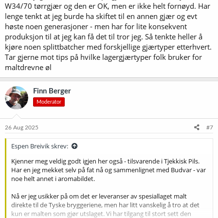
W34/70 tørrgjær og den er OK, men er ikke helt fornøyd. Har
lenge tenkt at jeg burde ha skiftet til en annen gjær og evt
høste noen generasjoner - men har for lite konsekvent
produksjon til at jeg kan få det til tror jeg. Så tenkte heller å
kjøre noen splittbatcher med forskjellige gjærtyper etterhvert.
Tar gjerne mot tips på hvilke lagergjærtyper folk bruker for
maltdrevne øl
Finn Berger
Moderator
26 Aug 2025
#7
Espen Breivik skrev:
Kjenner meg veldig godt igjen her også - tilsvarende i Tjekkisk Pils.
Har en jeg mekket selv på fat nå og sammenlignet med Budvar - var
noe helt annet i aromabildet.
Nå er jeg usikker på om det er leveranser av spesiallaget malt
direkte til de Tyske bryggeriene, men har litt vanskelig å tro at det
kun er malten som gjør utslaget. Vi har tilgang til stort sett den