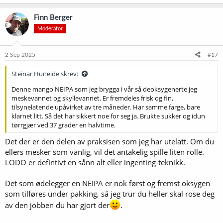
a
k
Finn Berger
s
Moderator
j
o
n
e
2 Sep 2025
#17
r
:
Steinar Huneide skrev:
Denne mango NEIPA som jeg brygga i vår så deoksygenerte jeg
meskevannet og skyllevannet. Er fremdeles frisk og fin,
tilsynelatende upåvirket av tre måneder. Har samme farge, bare
klarnet litt. Så det har sikkert noe for seg ja. Brukte sukker og idun
tørrgjær ved 37 grader en halvtime.
Det der er den delen av praksisen som jeg har utelatt. Om du
ellers mesker som vanlig, vil det antakelig spille liten rolle.
LODO er defintivt en sånn alt eller ingenting-teknikk.
Det som ødelegger en NEIPA er nok først og fremst oksygen
som tilføres under pakking, så jeg trur du heller skal rose deg
av den jobben du har gjort der
.