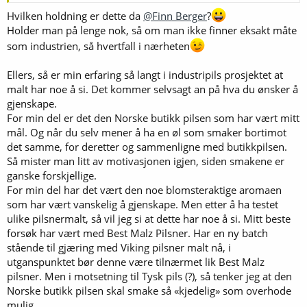
Hvilken holdning er dette da
@Finn Berger
?
Holder man på lenge nok, så om man ikke finner eksakt måte
som industrien, så hvertfall i nærheten
Ellers, så er min erfaring så langt i industripils prosjektet at
malt har noe å si. Det kommer selvsagt an på hva du ønsker å
gjenskape.
For min del er det den Norske butikk pilsen som har vært mitt
mål. Og når du selv mener å ha en øl som smaker bortimot
det samme, for deretter og sammenligne med butikkpilsen.
Så mister man litt av motivasjonen igjen, siden smakene er
ganske forskjellige.
For min del har det vært den noe blomsteraktige aromaen
som har vært vanskelig å gjenskape. Men etter å ha testet
ulike pilsnermalt, så vil jeg si at dette har noe å si. Mitt beste
forsøk har vært med Best Malz Pilsner. Har en ny batch
stående til gjæring med Viking pilsner malt nå, i
utganspunktet bør denne være tilnærmet lik Best Malz
pilsner. Men i motsetning til Tysk pils (?), så tenker jeg at den
Norske butikk pilsen skal smake så «kjedelig» som overhode
mulig..