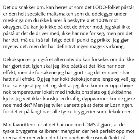
Det du snakker om, kan høres ut som det LODO-folket påstår
er den helt spesielle maltsmaken som du ødelegger under
meskinga om du ikke klarer å beskytte ølet 100% mot
oksygen. Du kan jo kikke på det de driver med. Jeg skal ikke
påstå at det de driver med, ikke har noe for seg, men om det
har det, må du i så fall følge det til punkt og prikke. Jeg gjør
mye av det, men det har definitivt ingen magisk virkning.
Dekoksjon er jo også et alternativ du kan forsøke, om du ikke
har gjort det. Igjen skal jeg ikke påstå at det ikke har noen
effekt, men de forsøkene jeg har gjort - og det er noen - har
hatt null effekt. Og jeg har kokt dekoksjonene lenge og vel! Jeg
trur kanskje at jeg rett og slett at jeg ikke kommer opp i høye
nok temperaturer lokalt med induksjonsplate og tjukkbånna
kjele. Jeg veit ikke; kanskje en kraftig dyppvarmer kunne gjøre
noe med det? Men jeg tviler uansett på at dette er Løsningen,
for det er på langt nær alle tyske bryggerier som dekokterer.
Min favoritteori er at det har noe med DMS å gjøre; at de
tyske bryggerne kalibrerer mengden der helt perfekt opp mot
grensa der mengden blir til en ubehagelig usmak (kokt kål