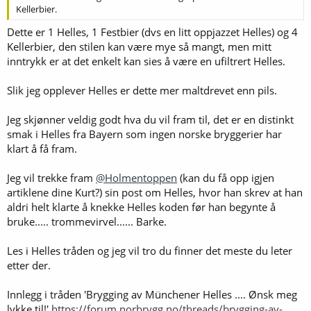
Kellerbier.
Dette er 1 Helles, 1 Festbier (dvs en litt oppjazzet Helles) og 4
Kellerbier, den stilen kan være mye så mangt, men mitt
inntrykk er at det enkelt kan sies å være en ufiltrert Helles.
Slik jeg opplever Helles er dette mer maltdrevet enn pils.
Jeg skjønner veldig godt hva du vil fram til, det er en distinkt
smak i Helles fra Bayern som ingen norske bryggerier har
klart å få fram.
Jeg vil trekke fram
@Holmentoppen
(kan du få opp igjen
artiklene dine Kurt?) sin post om Helles, hvor han skrev at han
aldri helt klarte å knekke Helles koden før han begynte å
bruke..... trommevirvel...... Barke.
Les i Helles tråden og jeg vil tro du finner det meste du leter
etter der.
Innlegg i tråden 'Brygging av Münchener Helles .... Ønsk meg
lykke til!'
https://forum.norbrygg.no/threads/brygging-av-