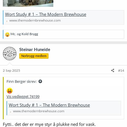
Wort Study # 1 – The Modern Brewhouse
www.themodernbrewhouse.com
R
Mc.
og
Kold Brygg
e
a
k
Steinar Huneide
s
Norbrygg-medlem
j
o
n
e
2 Sep 2025
#14
r
:
Finn Berger skrev:
Vis vedlegget 74199
Wort Study # 1 – The Modern Brewhouse
www.themodernbrewhouse.com
Fytti.. det der er mye styr å plukke ned for vask.