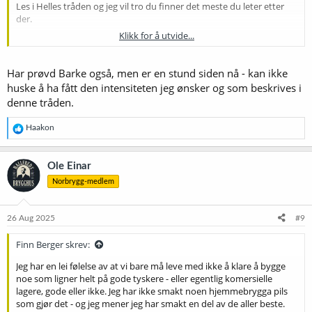
Les i Helles tråden og jeg vil tro du finner det meste du leter etter
der.
Klikk for å utvide...
Innlegg i tråden 'Brygging av Münchener Helles .... Ønsk meg lykke
til!'
https://forum.norbrygg.no/threads/brygging-av-muenchener-
helles-onsk-meg-lykke-til.20396/post-556572
Har prøvd Barke også, men er en stund siden nå - kan ikke
huske å ha fått den intensiteten jeg ønsker og som beskrives i
denne tråden.
R
Haakon
e
a
k
Ole Einar
s
Norbrygg-medlem
j
o
n
e
26 Aug 2025
#9
r
:
Finn Berger skrev:
Jeg har en lei følelse av at vi bare må leve med ikke å klare å bygge
noe som ligner helt på gode tyskere - eller egentlig komersielle
lagere, gode eller ikke. Jeg har ikke smakt noen hjemmebrygga pils
som gjør det - og jeg mener jeg har smakt en del av de aller beste.