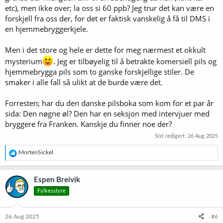
etc), men ikke over; la oss si 60 ppb? Jeg trur det kan være en
forskjell fra oss der, for det er faktisk vanskelig å få til DMS i
en hjemmebryggerkjele.
Men i det store og hele er dette for meg nærmest et okkult
mysterium
. Jeg er tilbøyelig til å betrakte komersiell pils og
hjemmebrygga pils som to ganske forskjellige stiler. De
smaker i alle fall så ulikt at de burde være det.
Forresten; har du den danske pilsboka som kom for et par år
sida: Den nøgne øl? Den har en seksjon med intervjuer med
bryggere fra Franken. Kanskje du finner noe der?
Sist redigert:
26 Aug 2025
R
MortenSickel
e
a
k
Espen Breivik
s
Fylkesstyre
j
o
n
e
26 Aug 2025
#6