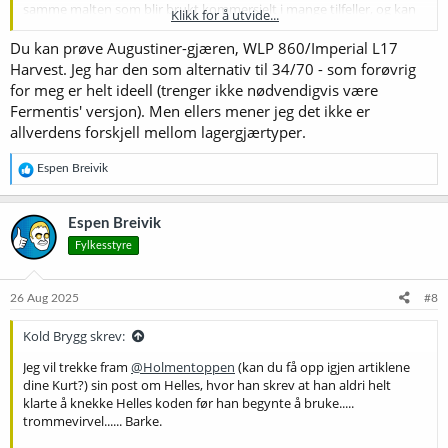
samme malten som blir brukt kommersielt i mange tilfeller, og kan
Klikk for å utvide...
ikke skjønne at det skal være så store kvalitetsforskjeller til at det er
grunnen.
Du kan prøve Augustiner-gjæren, WLP 860/Imperial L17
Harvest. Jeg har den som alternativ til 34/70 - som forøvrig
Min personlige foreløpige konklusjon er derfor at det er prosess
for meg er helt ideell (trenger ikke nødvendigvis være
som er mest utslagsgivende, deretter gjær. Prosess greier man ikke
Fermentis' versjon). Men ellers mener jeg det ikke er
å kopiere veldig enkelt uansett, selv om man kan prøve slik
@Ole
allverdens forskjell mellom lagergjærtyper.
Einar
gjør - han har vha. platefiltrering og pasteurisering greid å bli
kvitt det korn-aktige preget som man typisk får, men målet hans
R
har vært å få industripils uten mye smak i det hele tatt. Det hadde
Espen Breivik
e
vært interessant å se hvordan en maltdrevet øl hadde kommet ut i
a
den prosessen...
k
Espen Breivik
s
Selv har jeg tenkt å fokusere på gjæren. Har brukt mye W34/70
Fylkesstyre
j
tørrgjær og den er OK, men er ikke helt fornøyd. Har lenge tenkt at
o
jeg burde ha skiftet til en annen gjær og evt høste noen
n
generasjoner - men har for lite konsekvent produksjon til at jeg kan
e
26 Aug 2025
#8
r
få det til tror jeg. Så tenkte heller å kjøre noen splittbatcher med
:
forskjellige gjærtyper etterhvert. Tar gjerne mot tips på hvilke
Kold Brygg skrev:
lagergjærtyper folk bruker for maltdrevne øl
Jeg vil trekke fram
@Holmentoppen
(kan du få opp igjen artiklene
dine Kurt?) sin post om Helles, hvor han skrev at han aldri helt
klarte å knekke Helles koden før han begynte å bruke.....
trommevirvel...... Barke.