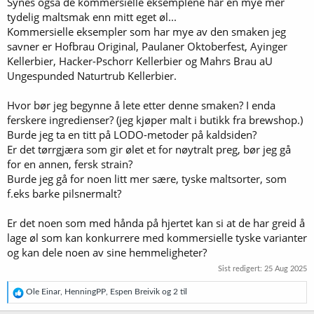
Synes også de kommersielle eksemplene har en mye mer
tydelig maltsmak enn mitt eget øl...
Kommersielle eksempler som har mye av den smaken jeg
savner er Hofbrau Original, Paulaner Oktoberfest, Ayinger
Kellerbier, Hacker-Pschorr Kellerbier og Mahrs Brau aU
Ungespunded Naturtrub Kellerbier.
Hvor bør jeg begynne å lete etter denne smaken? I enda
ferskere ingredienser? (jeg kjøper malt i butikk fra brewshop.)
Burde jeg ta en titt på LODO-metoder på kaldsiden?
Er det tørrgjæra som gir ølet et for nøytralt preg, bør jeg gå
for en annen, fersk strain?
Burde jeg gå for noen litt mer sære, tyske maltsorter, som
f.eks barke pilsnermalt?
Er det noen som med hånda på hjertet kan si at de har greid å
lage øl som kan konkurrere med kommersielle tyske varianter
og kan dele noen av sine hemmeligheter?
Sist redigert:
25 Aug 2025
R
Ole Einar
,
HenningPP
,
Espen Breivik
og 2 til
e
a