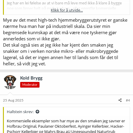
Burde jeg gå for noen litt mer sære, tyske maltsorter, som f.eks
Jeg har en lei følelse av at vi bare må leve med ikke å klare å bygge
barke pilsnermalt?
noe som ligner helt på gode tyskere - eller egentlig komersielle
Klikk for å utvide...
lagere, gode eller ikke. Jeg har ikke smakt noen hjemmebrygga pils
Er det noen som med hånda på hjertet kan si at de har greid å lage
som gjør det - og jeg mener jeg har smakt en del av de aller beste.
Mye av det mest high-tech hjemmebryggerutstyret er ganske
øl som kan konkurrere med kommersielle tyske varianter og kan
nærme hva man har på industriell skala. Da sier min
dele noen av sine hemmeligheter?
begrensede kunnskap at det må være noe tyskerne gjør
annerledes som vi ikke gjør.
Det skal også sies at jeg ikke har kjent den smaken jeg
snakker om i verken norske mikro- eller makrobryggede
lagerøl, så det er ingen annen her til lands som får det til
heller, så vidt jeg vet.
Kold Brygg
Moderator
25 Aug 2025
#4
Hallstein skrev:
Kommersielle eksempler som har mye av den smaken jeg savner er
Hofbrau Original, Paulaner Oktoberfest, Ayinger Kellerbier, Hacker-
Pschorr Kellerbier og Mahrs Brau aU Ungespunded Naturtrub