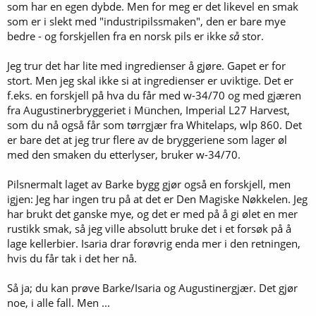
som har en egen dybde. Men for meg er det likevel en smak
som er i slekt med "industripilssmaken", den er bare mye
bedre - og forskjellen fra en norsk pils er ikke
så
stor.
Jeg trur det har lite med ingredienser å gjøre. Gapet er for
stort. Men jeg skal ikke si at ingredienser er uviktige. Det er
f.eks. en forskjell på hva du får med w-34/70 og med gjæren
fra Augustinerbryggeriet i München, Imperial L27 Harvest,
som du nå også får som tørrgjær fra Whitelaps, wlp 860. Det
er bare det at jeg trur flere av de bryggeriene som lager øl
med den smaken du etterlyser, bruker w-34/70.
Pilsnermalt laget av Barke bygg gjør også en forskjell, men
igjen: Jeg har ingen tru på at det er Den Magiske Nøkkelen. Jeg
har brukt det ganske mye, og det er med på å gi ølet en mer
rustikk smak, så jeg ville absolutt bruke det i et forsøk på å
lage kellerbier. Isaria drar forøvrig enda mer i den retningen,
hvis du får tak i det her nå.
Så ja; du kan prøve Barke/Isaria og Augustinergjær. Det gjør
noe, i alle fall. Men ...