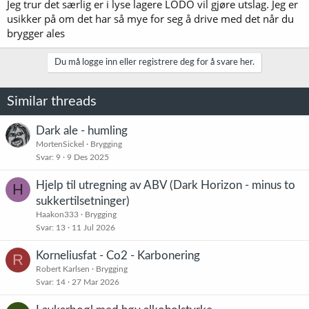
Jeg trur det særlig er i lyse lagere LODO vil gjøre utslag. Jeg er
usikker på om det har så mye for seg å drive med det når du
brygger ales
Du må logge inn eller registrere deg for å svare her.
Similar threads
Dark ale - humling
MortenSickel
Brygging
Svar
9
9 Des 2025
Hjelp til utregning av ABV (Dark Horizon - minus to
H
sukkertilsetninger)
Haakon333
Brygging
Svar
13
11 Jul 2026
Korneliusfat - Co2 - Karbonering
R
Robert Karlsen
Brygging
Svar
14
27 Mar 2026