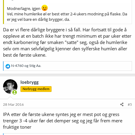
Modne/lagre, igjen
Vel, mine humlerike øl er best etter 2-4 ukers modning på flaske. Da
er jeg vel bare en dårlig brygger, da.
Da er vi flere dårlige bryggere i så fall. Har fortsatt til gode å
oppleve at en batch ikke har trengt minimum et par uker etter
endt karbonering før smaken "satte" seg, også de humlerike
selv om man selvfølgelig kjenner den sylferske humlen aller
best de første ukene.
R
N-4760
og
Stig Aa.
e
a
k
loebrygg
s
Norbrygg-medlem
j
o
n
e
28 Mar 2016
#5
r
IPA etter de første ukene syntes jeg er mest pot og gress
:
trenger 3 -4 uker før det demper seg og jeg får frem mere
fruktige toner