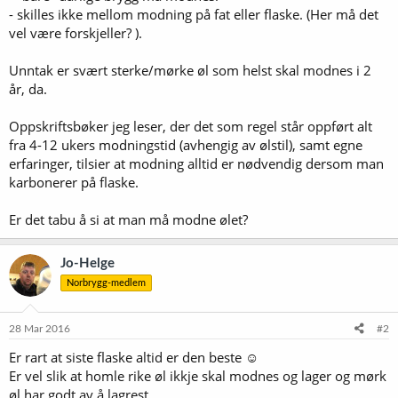
- skilles ikke mellom modning på fat eller flaske. (Her må det
vel være forskjeller? ).
Unntak er svært sterke/mørke øl som helst skal modnes i 2
år, da.
Oppskriftsbøker jeg leser, der det som regel står oppført alt
fra 4-12 ukers modningstid (avhengig av ølstil), samt egne
erfaringer, tilsier at modning alltid er nødvendig dersom man
karbonerer på flaske.
Er det tabu å si at man må modne ølet?
Jo-Helge
Norbrygg-medlem
28 Mar 2016
#2
Er rart at siste flaske altid er den beste ☺
Er vel slik at homle rike øl ikkje skal modnes og lager og mørk
øl har godt av å lagrest