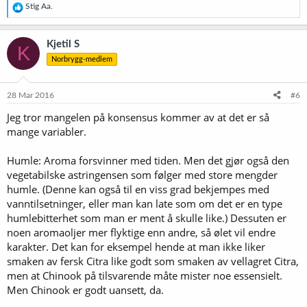
R
Stig Aa.
e
a
k
Kjetil S
K
s
Norbrygg-medlem
j
o
n
e
28 Mar 2016
#6
r
Jeg tror mangelen på konsensus kommer av at det er så
:
mange variabler.
Humle: Aroma forsvinner med tiden. Men det gjør også den
vegetabilske astringensen som følger med store mengder
humle. (Denne kan også til en viss grad bekjempes med
vanntilsetninger, eller man kan late som om det er en type
humlebitterhet som man er ment å skulle like.) Dessuten er
noen aromaoljer mer flyktige enn andre, så ølet vil endre
karakter. Det kan for eksempel hende at man ikke liker
smaken av fersk Citra like godt som smaken av vellagret Citra,
men at Chinook på tilsvarende måte mister noe essensielt.
Men Chinook er godt uansett, da.