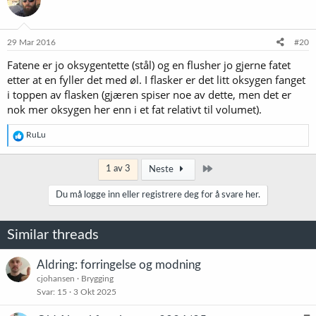
29 Mar 2016
#20
Fatene er jo oksygentette (stål) og en flusher jo gjerne fatet
etter at en fyller det med øl. I flasker er det litt oksygen fanget
i toppen av flasken (gjæren spiser noe av dette, men det er
nok mer oksygen her enn i et fat relativt til volumet).
R
RuLu
e
a
k
Siste
1 av 3
Neste
s
j
Du må logge inn eller registrere deg for å svare her.
o
n
e
Similar threads
r
:
Aldring: forringelse og modning
cjohansen
Brygging
Svar
15
3 Okt 2025