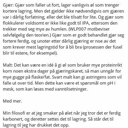
Gjær: Gjær som faller ut fort, lager vanligvis øl som trenger
kortere lagring. Men det gjelder ikke nødvendigvis om gjæren
var i dårlig forfatning, eller det ble tilsatt for lite. Og gjær som
flokkulerer voldsomt er ikke like godt til IPA, ettersom den
trekker med seg mye av humlen. (WLP007 motbeviser
selvfølgelig den teorien.) Gjær som er godt behandlet gjør seg
fortere ferdig, og unoter etter dårlig gjæring er noe av det
som krever mest lagringstid for å bli bra (prosessen der fusel
blir til estere, for eksempel).
Malt: Det kan være en idé å gi øl som bruker mye proteinrikt
korn noen ekstra dager på gjæringskaret, så man unngår for
mye gugge på flaske/fat. Svart malt kan gi astringens som vil
falle ut over tid. Men dette kan være et spørsmål om pH i
mesk, som kan løses med vanntilsetninger.
Med mer.
Min filosofi er at jeg smaker på ølet når jeg tror det er ferdig
karbonert, og deretter settes det til lagring. Så står det til
lagring til jeg har drukket det opp.