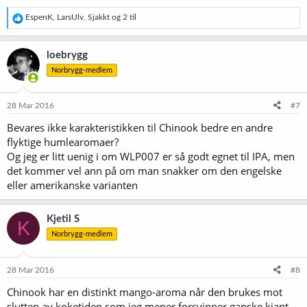
R
EspenK
,
LarsUlv
,
Sjakkt
og 2 til
e
a
k
loebrygg
s
Norbrygg-medlem
j
o
n
e
28 Mar 2016
#7
r
Bevares ikke karakteristikken til Chinook bedre en andre
:
flyktige humlearomaer?
Og jeg er litt uenig i om WLP007 er så godt egnet til IPA, men
det kommer vel ann på om man snakker om den engelske
eller amerikanske varianten
Kjetil S
K
Norbrygg-medlem
28 Mar 2016
#8
Chinook har en distinkt mango-aroma når den brukes mot
slutten av koketiden som jeg mener forsvinner ganske kjapt.