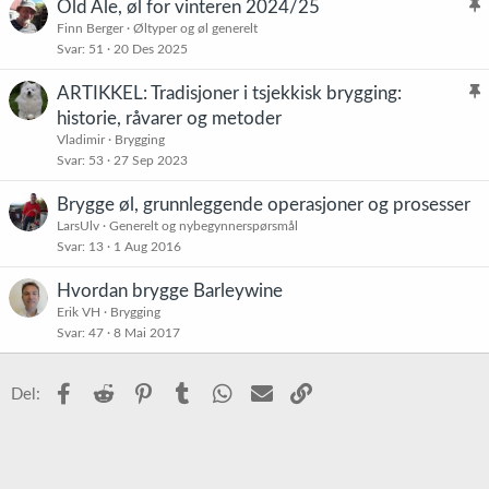
Old Ale, øl for vinteren 2024/25
l
Finn Berger
Øltyper og øl generelt
Svar
51
20 Des 2025
i
s
ARTIKKEL: Tradisjoner i tsjekkisk brygging:
t
l
historie, råvarer og metoder
r
i
Vladimir
Brygging
e
s
Svar
53
27 Sep 2023
t
t
Brygge øl, grunnleggende operasjoner og prosesser
r
LarsUlv
Generelt og nybegynnerspørsmål
e
Svar
13
1 Aug 2016
t
Hvordan brygge Barleywine
Erik VH
Brygging
Svar
47
8 Mai 2017
Facebook
Reddit
Pinterest
Tumblr
WhatsApp
E-post
Link
Del: