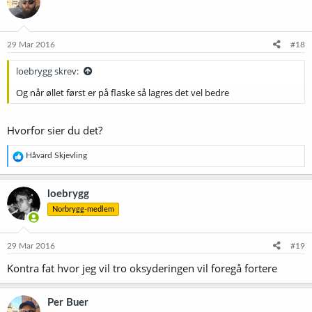
29 Mar 2016
#18
loebrygg skrev:
Og når øllet først er på flaske så lagres det vel bedre
Hvorfor sier du det?
R
Håvard Skjevling
e
a
k
loebrygg
s
Norbrygg-medlem
j
o
n
e
29 Mar 2016
#19
r
Kontra fat hvor jeg vil tro oksyderingen vil foregå fortere
:
Per Buer