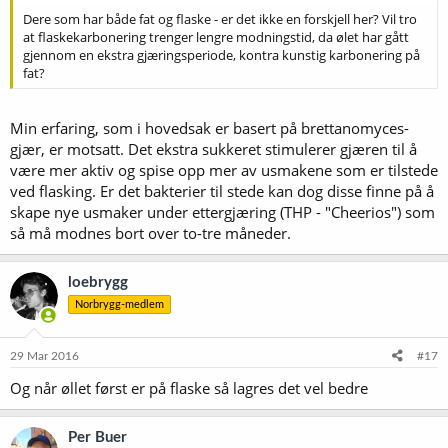
Dere som har både fat og flaske - er det ikke en forskjell her? Vil tro
at flaskekarbonering trenger lengre modningstid, da ølet har gått
gjennom en ekstra gjæringsperiode, kontra kunstig karbonering på
fat?
Min erfaring, som i hovedsak er basert på brettanomyces-
gjær, er motsatt. Det ekstra sukkeret stimulerer gjæren til å
være mer aktiv og spise opp mer av usmakene som er tilstede
ved flasking. Er det bakterier til stede kan dog disse finne på å
skape nye usmaker under ettergjæring (THP - "Cheerios") som
så må modnes bort over to-tre måneder.
loebrygg
Norbrygg-medlem
29 Mar 2016
#17
Og når øllet først er på flaske så lagres det vel bedre
Per Buer