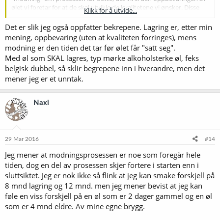
ølet vi foretar for at de skal utvikle de kvalitetene vi ønsker. Disse
Klikk for å utvide...
fasene glir selvsagt over i hverandre, siden ølet aldri slutter å utvikle
seg.
Det er slik jeg også oppfatter bekrepene. Lagring er, etter min
mening, oppbevaring (uten at kvaliteten forringes), mens
modning er den tiden det tar før ølet får "satt seg".
Med øl som SKAL lagres, typ mørke alkoholsterke øl, feks
belgisk dubbel, så sklir begrepene inn i hverandre, men det
mener jeg er et unntak.
Naxi
29 Mar 2016
#14
Jeg mener at modningsprosessen er noe som foregår hele
tiden, dog en del av prosessen skjer fortere i starten enn i
sluttsiktet. Jeg er nok ikke så flink at jeg kan smake forskjell på
8 mnd lagring og 12 mnd. men jeg mener bevist at jeg kan
føle en viss forskjell på en øl som er 2 dager gammel og en øl
som er 4 mnd eldre. Av mine egne brygg.