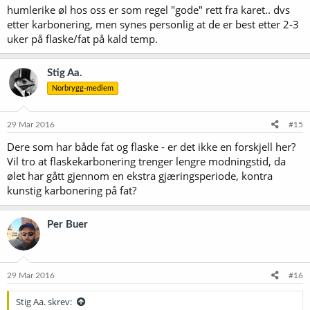
humlerike øl hos oss er som regel "gode" rett fra karet.. dvs
etter karbonering, men synes personlig at de er best etter 2-3
uker på flaske/fat på kald temp.
Stig Aa.
Norbrygg-medlem
29 Mar 2016
#15
Dere som har både fat og flaske - er det ikke en forskjell her?
Vil tro at flaskekarbonering trenger lengre modningstid, da
ølet har gått gjennom en ekstra gjæringsperiode, kontra
kunstig karbonering på fat?
Per Buer
29 Mar 2016
#16
Stig Aa. skrev: