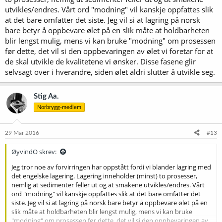
utvikles/endres. Vårt ord "modning" vil kanskje oppfattes slik
at det bare omfatter det siste. Jeg vil si at lagring på norsk
bare betyr å oppbevare ølet på en slik måte at holdbarheten
blir lengst mulig, mens vi kan bruke "modning" om prosessen
før dette, det vil si den oppbevaringen av ølet vi foretar for at
de skal utvikle de kvalitetene vi ønsker. Disse fasene glir
selvsagt over i hverandre, siden ølet aldri slutter å utvikle seg.
Stig Aa.
Norbrygg-medlem
29 Mar 2016
#13
ØyvindO skrev:
Jeg tror noe av forvirringen har oppstått fordi vi blander lagring med
det engelske lagering. Lagering inneholder (minst) to prosesser,
nemlig at sedimenter feller ut og at smakene utvikles/endres. Vårt
ord "modning" vil kanskje oppfattes slik at det bare omfatter det
siste. Jeg vil si at lagring på norsk bare betyr å oppbevare ølet på en
slik måte at holdbarheten blir lengst mulig, mens vi kan bruke
"modning" om prosessen før dette, det vil si den oppbevaringen av