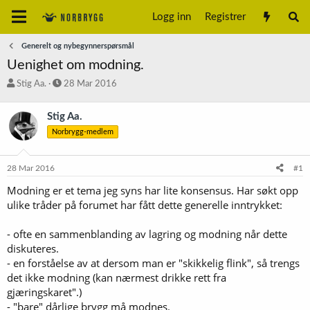
Logg inn
Registrer
Generelt og nybegynnerspørsmål
Uenighet om modning.
T
S
Stig Aa.
28 Mar 2016
r
t
å
a
Stig Aa.
d
r
Norbrygg-medlem
s
t
t
d
a
a
28 Mar 2016
#1
r
t
t
o
Modning er et tema jeg syns har lite konsensus. Har søkt opp
e
ulike tråder på forumet har fått dette generelle inntrykket:
r
- ofte en sammenblanding av lagring og modning når dette
diskuteres.
- en forståelse av at dersom man er "skikkelig flink", så trengs
det ikke modning (kan nærmest drikke rett fra
gjæringskaret".)
- "bare" dårlige brygg må modnes.