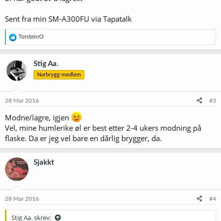
Sent fra min SM-A300FU via Tapatalk
R
TorsteinO
e
a
k
Stig Aa.
s
Norbrygg-medlem
j
o
n
e
28 Mar 2016
#3
r
:
Modne/lagre, igjen
Vel, mine humlerike øl er best etter 2-4 ukers modning på
flaske. Da er jeg vel bare en dårlig brygger, da.
Sjakkt
28 Mar 2016
#4
Stig Aa. skrev: