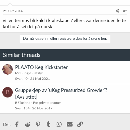
21 Okt 2014
#2
vil en termos bli kald i kjøleskapet? ellers var denne iden fette
kul for å sei det på norsk
Du må logge inn eller registrere deg for å svare her.
Similar threads
PLAATO Keg Kickstarter
Mr.Bungle
Utstyr
Svar
40
21 Mai 2021
Gruppekjøp av 'uKeg Pressurized Growler'?
B
[Avsluttet]
BEikeland
For privatpersoner
Svar
154
26 Nov 2017
Facebook
Reddit
Pinterest
Tumblr
WhatsApp
E-post
Link
Del: