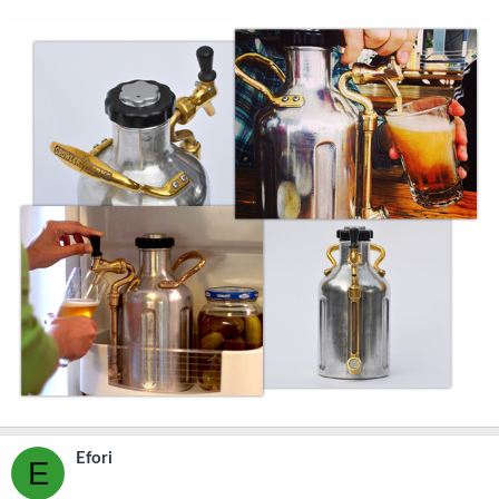
Efori
E