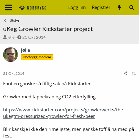
Logg inn
Registrer
Utstyr
uKeg Growler Kickstarter project
T
S
jølle
21 Okt 2014
r
t
å
a
jølle
d
r
Norbrygg-medlem
s
t
t
d
a
a
21 Okt 2014
#1
r
t
t
o
Fant en ganske så fiffig sak på Kickstarter.
e
r
Growler med tappekran og CO2 etterfylling.
https://www.kickstarter.com/projects/growlerwerks/the-
ukegtm-pressurized-growler-for-fresh-beer
Blir kanskje ikke den rimeligste, men ganske tøff å ha med på
fest.