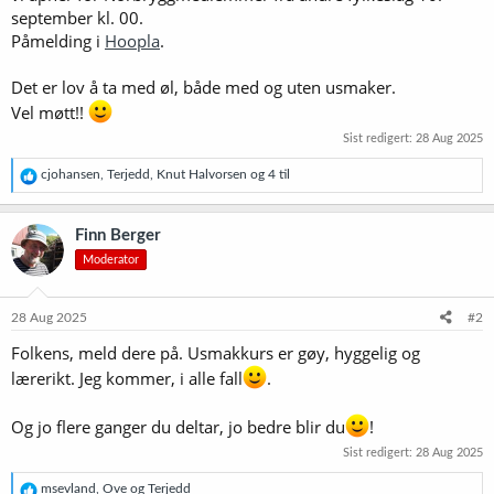
september kl. 00.
Påmelding i
Hoopla
.
Det er lov å ta med øl, både med og uten usmaker.
Vel møtt!!
Sist redigert:
28 Aug 2025
R
cjohansen
,
Terjedd
,
Knut Halvorsen
og 4 til
e
a
k
Finn Berger
s
Moderator
j
o
n
e
28 Aug 2025
#2
r
Folkens, meld dere på. Usmakkurs er gøy, hyggelig og
:
lærerikt. Jeg kommer, i alle fall
.
Og jo flere ganger du deltar, jo bedre blir du
!
Sist redigert:
28 Aug 2025
R
msevland
,
Ove
og
Terjedd