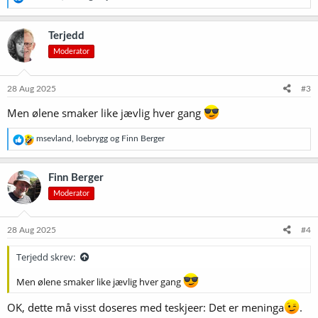
e
a
k
Terjedd
s
Moderator
j
o
n
e
28 Aug 2025
#3
r
:
Men ølene smaker like jævlig hver gang
R
msevland
,
loebrygg
og
Finn Berger
e
a
k
Finn Berger
s
Moderator
j
o
n
e
28 Aug 2025
#4
r
:
Terjedd skrev:
Men ølene smaker like jævlig hver gang
OK, dette må visst doseres med teskjeer: Det er meninga
.