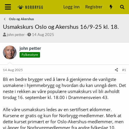
Logg inn
Registrer
Oslo og Akershus
Usmakskurs Oslo og Akershus 16/9-25 kl. 18.
T
S
john petter
14 Aug 2025
r
t
å
a
john petter
d
r
Fylkesstyre
s
t
t
d
a
a
14 Aug 2025
#1
r
t
t
o
Bli en bedre brygger ved å lære å gjenkjenne de vanligste
e
usmakene i hjemmebrygg og hvordan du kan unngå dem. Det
r
neste i rekken av våre populære usmakskurs vil bli avholdt
tirsdag 16. september kl. 18.00 i Drammensveien 43.
Alle våre usmakskurs ledes av en sertifisert øldommer.
Kursene er gratis og kun for Norbrygg-medlemmer. Merk at
dette kurset primært er for Oslo-Akershus-medlemmer, men
vi åpner for Norbryggmedlemmer fra andre fylkeslag 10.