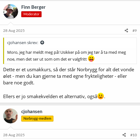
k
Finn Berger
s
Moderator
j
o
n
e
28 Aug 2025
#9
r
:
cjohansen skrev:
Moro, jeg har meldt meg på! Usikker på om jeg tør å ta med meg
noe, men det ser ut som om det er valgfritt
Dette er et usmakkurs, så der står Norbrygg for alt det vonde
ølet - men du kan gjerne ta med egne frykteligheter - eller
bare noe godt.
Ellers er jo smakekvelden et alternativ, også
.
cjohansen
Norbrygg-medlem
28 Aug 2025
#10