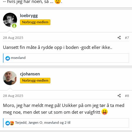
-- hvis jeg har noen, så ...
.
loebrygg
Norbrygg-medlem
28 Aug 2025
#7
Uansett fin måte å rydde opp i boden -godt eller ikke..
R
msevland
e
a
k
cjohansen
s
Norbrygg-medlem
j
o
n
e
28 Aug 2025
#8
r
Moro, jeg har meldt meg på! Usikker på om jeg tør å ta med
:
meg noe, men det ser ut som om det er valgfritt
R
Terjedd
,
Jørgen O
,
msevland
og 2 til
e
a