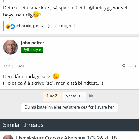
Dette er et usmakkurs, så spørsmålet til
@loebrygg
var vel
høyst naturlig
?
R
erikraude
,
gustavf
,
cjohansen
og 4 til
e
a
k
john petter
s
Fylkesstyre
j
o
n
e
16 Sep 2025
#20
r
:
Dere får oppdage selv.
(Holdt på å å skrive "se", men altså blindtest....)
Siste
1 av 2
Neste
Du må logge inn eller registrere deg for å svare her.
Similar threads
Usmakskurs Oslo og Akershus 3/3-26 kl. 18.