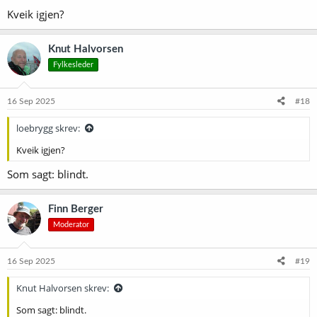
r
Kveik igjen?
:
Knut Halvorsen
Fylkesleder
16 Sep 2025
#18
loebrygg skrev:
Kveik igjen?
Som sagt: blindt.
Finn Berger
Moderator
16 Sep 2025
#19
Knut Halvorsen skrev:
Som sagt: blindt.