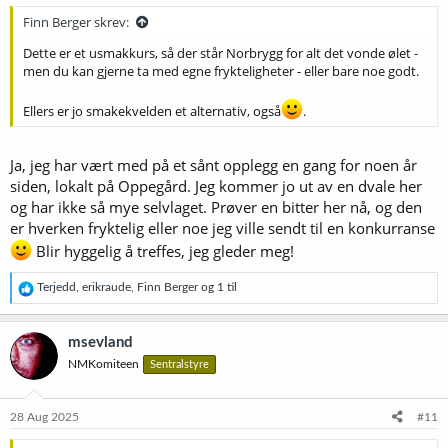
Finn Berger skrev:
Dette er et usmakkurs, så der står Norbrygg for alt det vonde ølet -
men du kan gjerne ta med egne frykteligheter - eller bare noe godt.
Ellers er jo smakekvelden et alternativ, også
.
Ja, jeg har vært med på et sånt opplegg en gang for noen år
siden, lokalt på Oppegård. Jeg kommer jo ut av en dvale her
og har ikke så mye selvlaget. Prøver en bitter her nå, og den
er hverken fryktelig eller noe jeg ville sendt til en konkurranse
Blir hyggelig å treffes, jeg gleder meg!
R
Terjedd
,
erikraude
,
Finn Berger
og 1 til
e
a
k
msevland
s
NMKomiteen
Sentralstyre
j
o
n
e
28 Aug 2025
#11
r
: