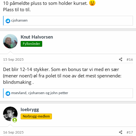
10 påmeldte pluss to som holder kurset.
Plass til to til.
R
cjohansen
e
a
k
Knut Halvorsen
s
Fylkesleder
j
o
n
e
15 Sep 2025
#16
r
Det blir 12-14 stykker. Som en bonus tar vi med en sær
:
(mener noen!) øl fra polet til noe av det mest spennende:
blindsmaking .
R
msevland
,
cjohansen
og
john petter
e
a
k
loebrygg
s
Norbrygg-medlem
j
o
n
e
16 Sep 2025
#17