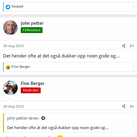
R
Terjedd
e
a
k
john petter
s
Fylkesstyre
j
o
n
e
28 Aug 2025
#5
r
Det hender ofte at det også dukker opp noen gode og....
:
R
Finn Berger
e
a
k
Finn Berger
s
Moderator
j
o
n
e
28 Aug 2025
#6
r
:
john petter skrev:
Det hender ofte at det også dukker opp noen gode og....