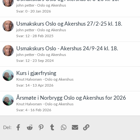
john petter
Oslo og Akershus
Svar
0
20 Jan 2026
Usmakskurs Oslo og Akershus 27/2-25 kl. 18.
john petter
Oslo og Akershus
Svar
12
28 Feb 2025
Usmakskurs Oslo - Akershus 24/9-24 kl. 18.
john petter
Oslo og Akershus
Svar
12
23 Sep 2024
Kurs i gjærfrysing
Knut Halvorsen
Oslo og Akershus
Svar
14
13 Apr 2026
Årsmøte i Norbrygg Oslo og Akershus for 2026
Knut Halvorsen
Oslo og Akershus
Svar
4
16 Feb 2026
Facebook
Reddit
Pinterest
Tumblr
WhatsApp
E-post
Link
Del: