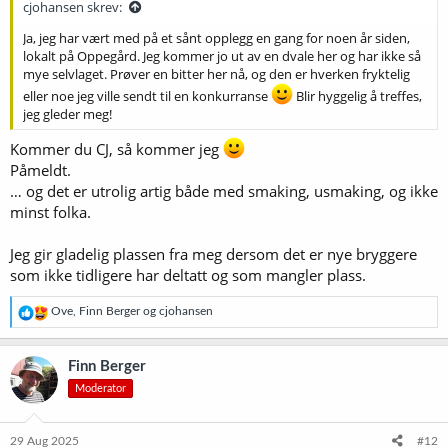
cjohansen skrev:
Ja, jeg har vært med på et sånt opplegg en gang for noen år siden,
lokalt på Oppegård. Jeg kommer jo ut av en dvale her og har ikke så
mye selvlaget. Prøver en bitter her nå, og den er hverken fryktelig
eller noe jeg ville sendt til en konkurranse
Blir hyggelig å treffes,
jeg gleder meg!
Kommer du CJ, så kommer jeg
Påmeldt.
… og det er utrolig artig både med smaking, usmaking, og ikke
minst folka.
Jeg gir gladelig plassen fra meg dersom det er nye bryggere
som ikke tidligere har deltatt og som mangler plass.
R
Ove
,
Finn Berger
og
cjohansen
e
a
k
Finn Berger
s
Moderator
j
o
n
e
29 Aug 2025
#12