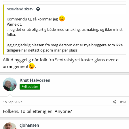
r
:
msevland skrev:
Kommer du CJ, så kommer jeg
Påmeldt.
… og det er utrolig artig både med smaking, usmaking, og ikke minst
folka.
Jeg gir gladelig plassen fra meg dersom det er nye bryggere som ikke
tidligere har deltatt og som mangler plass.
Alltid hyggelig når folk fra Sentralstyret kaster glans over et
arrangement
.
Knut Halvorsen
Fylkesleder
15 Sep 2025
#13
Folkens. To billetter igjen. Anyone?
cjohansen