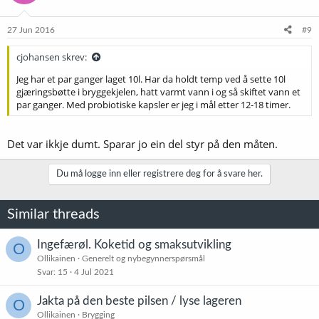
27 Jun 2016
#9
cjohansen skrev:
Jeg har et par ganger laget 10l. Har da holdt temp ved å sette 10l
gjæringsbøtte i bryggekjelen, hatt varmt vann i og så skiftet vann et
par ganger. Med probiotiske kapsler er jeg i mål etter 12-18 timer.
Det var ikkje dumt. Sparar jo ein del styr på den måten.
Du må logge inn eller registrere deg for å svare her.
Similar threads
Ingefærøl. Koketid og smaksutvikling
O
Ollikainen
Generelt og nybegynnerspørsmål
Svar
15
4 Jul 2021
Jakta på den beste pilsen / lyse lageren
O
Ollikainen
Brygging