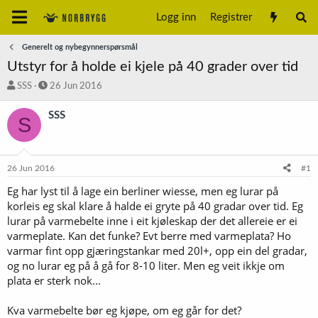
Logg inn
Registrer
Generelt og nybegynnerspørsmål
Utstyr for å holde ei kjele på 40 grader over tid
T
S
SSS
26 Jun 2016
r
t
å
a
SSS
S
d
r
s
t
t
d
a
a
26 Jun 2016
#1
r
t
t
o
Eg har lyst til å lage ein berliner wiesse, men eg lurar på
e
korleis eg skal klare å halde ei gryte på 40 gradar over tid. Eg
r
lurar på varmebelte inne i eit kjøleskap der det allereie er ei
varmeplate. Kan det funke? Evt berre med varmeplata? Ho
varmar fint opp gjæringstankar med 20l+, opp ein del gradar,
og no lurar eg på å gå for 8-10 liter. Men eg veit ikkje om
plata er sterk nok...
Kva varmebelte bør eg kjøpe, om eg går for det?