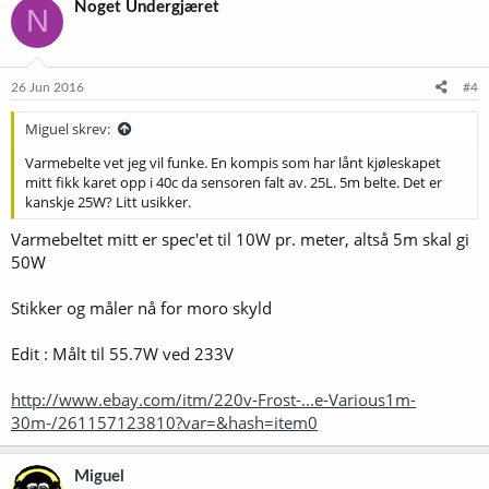
Noget Undergjæret
N
26 Jun 2016
#4
Miguel skrev:
Varmebelte vet jeg vil funke. En kompis som har lånt kjøleskapet
mitt fikk karet opp i 40c da sensoren falt av. 25L. 5m belte. Det er
kanskje 25W? Litt usikker.
Varmebeltet mitt er spec'et til 10W pr. meter, altså 5m skal gi
50W
Stikker og måler nå for moro skyld
Edit : Målt til 55.7W ved 233V
http://www.ebay.com/itm/220v-Frost-...e-Various1m-
30m-/261157123810?var=&hash=item0
Miguel