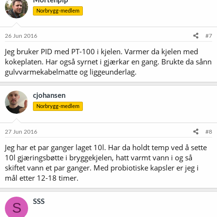
Mortenpip
Norbrygg-medlem
26 Jun 2016
#7
Jeg bruker PID med PT-100 i kjelen. Varmer da kjelen med
kokeplaten. Har også syrnet i gjærkar en gang. Brukte da sånn
gulvvarmekabelmatte og liggeunderlag.
cjohansen
Norbrygg-medlem
27 Jun 2016
#8
Jeg har et par ganger laget 10l. Har da holdt temp ved å sette
10l gjæringsbøtte i bryggekjelen, hatt varmt vann i og så
skiftet vann et par ganger. Med probiotiske kapsler er jeg i
mål etter 12-18 timer.
SSS
S