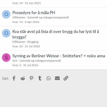
Svar
19
15 Jun 2021
Prosedyre for å måla PH
O
Ollikainen
Generelt og nybegynnerspørsmål
Svar
72
9 Apr 2024
Kva står øvst på lista di over brygg du har lyst til å
O
brygga?
Ollikainen
Brygging
Svar
22
21 Jul 2020
Syrning av Berliner Weisse - Smittefare? + noko anna
S
SSS
Generelt og nybegynnerspørsmål
Svar
2
31 Jul 2016
Facebook
Reddit
Pinterest
Tumblr
WhatsApp
E-post
Link
Del: