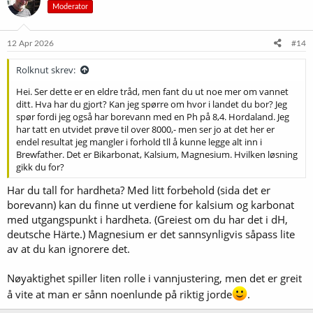
Moderator
j
o
n
e
12 Apr 2026
#14
r
:
Rolknut skrev:
Hei. Ser dette er en eldre tråd, men fant du ut noe mer om vannet
ditt. Hva har du gjort? Kan jeg spørre om hvor i landet du bor? Jeg
spør fordi jeg også har borevann med en Ph på 8,4. Hordaland. Jeg
har tatt en utvidet prøve til over 8000,- men ser jo at det her er
endel resultat jeg mangler i forhold tll å kunne legge alt inn i
Brewfather. Det er Bikarbonat, Kalsium, Magnesium. Hvilken løsning
gikk du for?
Har du tall for hardheta? Med litt forbehold (sida det er
borevann) kan du finne ut verdiene for kalsium og karbonat
med utgangspunkt i hardheta. (Greiest om du har det i dH,
deutsche Härte.) Magnesium er det sannsynligvis såpass lite
av at du kan ignorere det.
Nøyaktighet spiller liten rolle i vannjustering, men det er greit
å vite at man er sånn noenlunde på riktig jorde
.