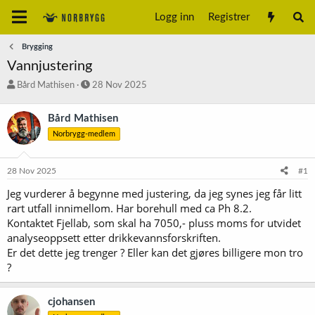
Logg inn
Registrer
Brygging
Vannjustering
T
S
Bård Mathisen
28 Nov 2025
r
t
å
a
Bård Mathisen
d
r
Norbrygg-medlem
s
t
t
d
a
a
28 Nov 2025
#1
r
t
t
o
Jeg vurderer å begynne med justering, da jeg synes jeg får litt
e
rart utfall innimellom. Har borehull med ca Ph 8.2.
r
Kontaktet Fjellab, som skal ha 7050,- pluss moms for utvidet
analyseoppsett etter drikkevannsforskriften.
Er det dette jeg trenger ? Eller kan det gjøres billigere mon tro
?
cjohansen