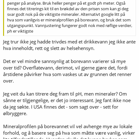
penger på analyse. Bruk heller penger på et godt ph meter. Også
finnes det titrerings kit til en brøkdel av den prisen som kan gi deg
svar godt nok på de viktigste mineraler. Alternativt google litt på
hva som vanligvis er mineralprofilen på borevann, og bruk det som
utgangspunkt. Vannjustering fungerer godt nok med røflige verdier,
ph er viktigste
Jeg trur ikke jeg hadde trivdes med et drikkevann jeg ikke ante
hva inneholdt, rett og slett av helsehensyn.
Det er vel mindre sannsynlig at borevann varierer så mye
over tid? Overflatevann, derimot, vil gjerne gjøre det, fordi
årstidene påvirker hva som vaskes ut av grunnen det renner
over.
Jeg veit du kan titrere deg fram til pH, men mineraler? Om
sånne er tilgjengelige, er det jo interessant. Jeg fant ikke noe
da jeg søkte. I USA finnes det - som sagt over - sett for
ølbryggere.
Mineralprofilen på borevannet vil vel avhenge mye av lokale
forhold, og å basere seg på hva som måtte være vanlig, virker