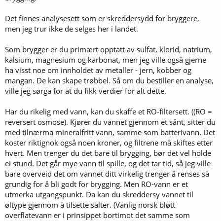
Det finnes analysesett som er skreddersydd for bryggere,
men jeg trur ikke de selges her i landet.
Som brygger er du primært opptatt av sulfat, klorid, natrium,
kalsium, magnesium og karbonat, men jeg ville også gjerne
ha visst noe om innholdet av metaller - jern, kobber og
mangan. De kan skape trøbbel. Så om du bestiller en analyse,
ville jeg sørga for at du fikk verdier for alt dette.
Har du rikelig med vann, kan du skaffe et RO-filtersett. ((RO =
reversert osmose). Kjører du vannet gjennom et sånt, sitter du
med tilnærma mineralfritt vann, samme som batterivann. Det
koster riktignok også noen kroner, og filtrene må skiftes etter
hvert. Men trenger du det bare til brygging, bør det vel holde
ei stund. Det går mye vann til spille, og det tar tid, så jeg ville
bare overveid det om vannet ditt virkelig trenger å renses så
grundig for å bli godt for brygging. Men RO-vann er et
utmerka utgangspunkt. Da kan du skreddersy vannet til
øltype gjennom å tilsette salter. (Vanlig norsk bløtt
overflatevann er i prinsippet bortimot det samme som