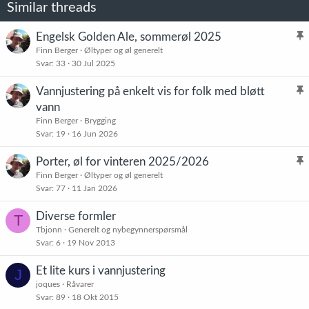
Similar threads
Engelsk Golden Ale, sommerøl 2025
l
Finn Berger
Øltyper og øl generelt
Svar
33
30 Jul 2025
i
s
Vannjustering på enkelt vis for folk med bløtt
t
l
vann
r
i
Finn Berger
Brygging
e
s
Svar
19
16 Jun 2026
t
t
Porter, øl for vinteren 2025/2026
r
l
Finn Berger
Øltyper og øl generelt
e
Svar
77
11 Jan 2026
i
t
s
Diverse formler
T
t
Tbjonn
Generelt og nybegynnerspørsmål
r
Svar
6
19 Nov 2013
e
t
Et lite kurs i vannjustering
J
joques
Råvarer
Svar
89
18 Okt 2015