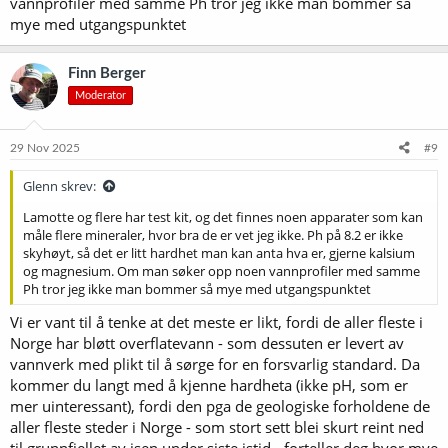
vannprofiler med samme Ph tror jeg ikke man bommer så
utgangspunkt, all den stund du ikke veit om ditt vann er vanlig?
mye med utgangspunktet
Vannjustering fungerer godt nok med omtrentlige verdier så lenge
du har vanlig norsk overflatevann - for det er bortimot like
Finn Berger
mineralfattig som batterivann
. Men du kan ikke på noen
Moderator
meningsfull måte justere et vann du ikke aner hva inneholder.
Men at et pH-meter er en god ting å ha er jeg veldig enig i. Jeg ville
29 Nov 2025
#9
kjenne meg naken uten
.
Glenn skrev:
Lamotte og flere har test kit, og det finnes noen apparater som kan
måle flere mineraler, hvor bra de er vet jeg ikke. Ph på 8.2 er ikke
skyhøyt, så det er litt hardhet man kan anta hva er, gjerne kalsium
og magnesium. Om man søker opp noen vannprofiler med samme
Ph tror jeg ikke man bommer så mye med utgangspunktet
Vi er vant til å tenke at det meste er likt, fordi de aller fleste i
Norge har bløtt overflatevann - som dessuten er levert av
vannverk med plikt til å sørge for en forsvarlig standard. Da
kommer du langt med å kjenne hardheta (ikke pH, som er
mer uinteressant), fordi den pga de geologiske forholdene de
aller fleste steder i Norge - som stort sett blei skurt reint ned