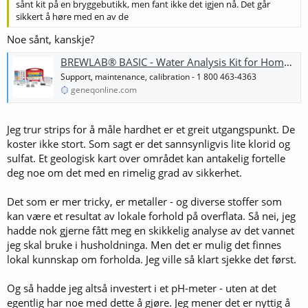
sånt kit på en bryggebutikk, men fant ikke det igjen nå. Det går
sikkert å høre med en av de
Noe sånt, kanskje?
BREWLAB® BASIC - Water Analysis Kit for Home Brewers - Geneq Online
Support, maintenance, calibration - 1 800 463-4363
geneqonline.com
Jeg trur strips for å måle hardhet er et greit utgangspunkt. De
koster ikke stort. Som sagt er det sannsynligvis lite klorid og
sulfat. Et geologisk kart over området kan antakelig fortelle
deg noe om det med en rimelig grad av sikkerhet.
Det som er mer tricky, er metaller - og diverse stoffer som
kan være et resultat av lokale forhold på overflata. Så nei, jeg
hadde nok gjerne fått meg en skikkelig analyse av det vannet
jeg skal bruke i husholdninga. Men det er mulig det finnes
lokal kunnskap om forholda. Jeg ville så klart sjekke det først.
Og så hadde jeg altså investert i et pH-meter - uten at det
egentlig har noe med dette å gjøre. Jeg mener det er nyttig å