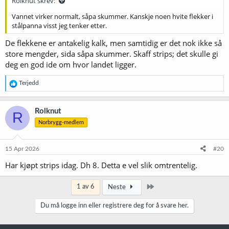
Rolknut skrev:
Vannet virker normalt, såpa skummer. Kanskje noen hvite flekker i
stålpanna visst jeg tenker etter.
De flekkene er antakelig kalk, men samtidig er det nok ikke så
store mengder, sida såpa skummer. Skaff strips; det skulle gi
deg en god ide om hvor landet ligger.
R
Terjedd
e
a
k
Rolknut
R
s
Norbrygg-medlem
j
o
n
e
15 Apr 2026
#20
r
Har kjøpt strips idag. Dh 8. Detta e vel slik omtrentelig.
:
Siste
1 av 6
Neste
Du må logge inn eller registrere deg for å svare her.