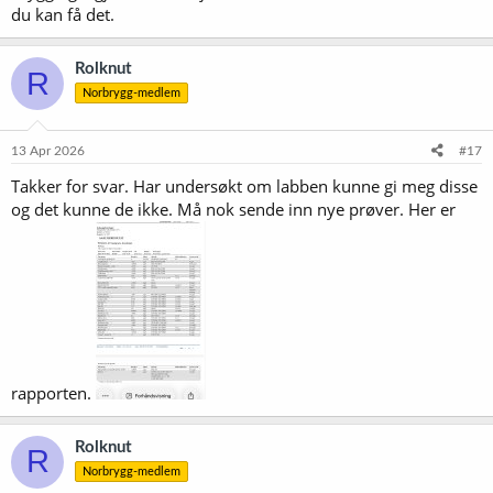
du kan få det.
Rolknut
R
Norbrygg-medlem
13 Apr 2026
#17
Takker for svar. Har undersøkt om labben kunne gi meg disse
og det kunne de ikke. Må nok sende inn nye prøver. Her er
rapporten.
Rolknut
R
Norbrygg-medlem