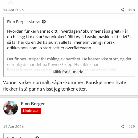
14 Apr 2026
#18
Finn Berger skrev:
Hvordan funker vannet ditt i hverdagen? Skummer såpa greit? Får
du belegg i kokekar/ vannkoker? Blit tøyet i vaskemaskina litt stivt? I
så fall har du en del kalsium, i alle fall mer enn vanlig i norsk
drikkevann, som jo stort sett er overflatevann
Det finnes "strips" for måling av hardhet. De koster ikke stort, og det
er mulig de har det på Power/Elkjøp. Hvis ikke, har
bryggeforretningene det - eller de bør ha det. De er nok ikke
Klikk for å utvide...
supernøyaktige, men bør holde.
Vannet virker normalt, såpa skummer. Kanskje noen hvite
Hvis du har betalt for en vannanalyse, er det rart du ikke fikk dH
flekker i stålpanna visst jeg tenker etter.
og/eller kalsium og karbonat, synes jeg. Det er faktisk sånt du
trenger å vite av praktiske grunner som ikke har noe med brygging
å gjøre. Du kan jo høre med dem om de har det, så du kan få det.
Finn Berger
Moderator
14 Apr 2026
#19