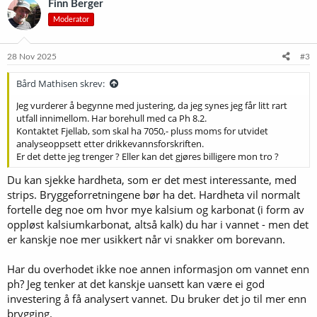
Finn Berger
Moderator
28 Nov 2025
#3
Bård Mathisen skrev:
Jeg vurderer å begynne med justering, da jeg synes jeg får litt rart
utfall innimellom. Har borehull med ca Ph 8.2.
Kontaktet Fjellab, som skal ha 7050,- pluss moms for utvidet
analyseoppsett etter drikkevannsforskriften.
Er det dette jeg trenger ? Eller kan det gjøres billigere mon tro ?
Du kan sjekke hardheta, som er det mest interessante, med
strips. Bryggeforretningene bør ha det. Hardheta vil normalt
fortelle deg noe om hvor mye kalsium og karbonat (i form av
oppløst kalsiumkarbonat, altså kalk) du har i vannet - men det
er kanskje noe mer usikkert når vi snakker om borevann.
Har du overhodet ikke noe annen informasjon om vannet enn
ph? Jeg tenker at det kanskje uansett kan være ei god
investering å få analysert vannet. Du bruker det jo til mer enn
brygging.