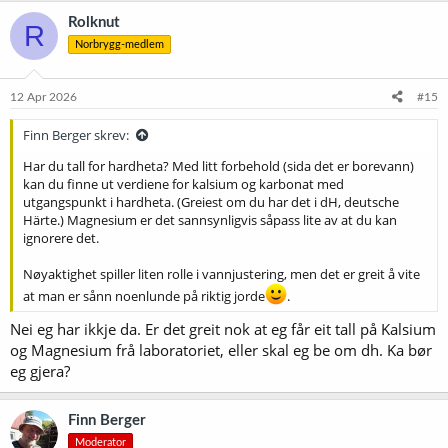
Rolknut
R
Norbrygg-medlem
12 Apr 2026
#15
Finn Berger skrev:
Har du tall for hardheta? Med litt forbehold (sida det er borevann)
kan du finne ut verdiene for kalsium og karbonat med
utgangspunkt i hardheta. (Greiest om du har det i dH, deutsche
Härte.) Magnesium er det sannsynligvis såpass lite av at du kan
ignorere det.
Nøyaktighet spiller liten rolle i vannjustering, men det er greit å vite
at man er sånn noenlunde på riktig jorde
.
Nei eg har ikkje da. Er det greit nok at eg får eit tall på Kalsium
og Magnesium frå laboratoriet, eller skal eg be om dh. Ka bør
eg gjera?
Finn Berger
Moderator