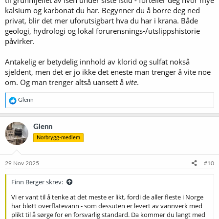
til grunnfjellet av isen under siste istid - forteller deg hvor mye
kalsium og karbonat du har. Begynner du å borre deg ned
privat, blir det mer uforutsigbart hva du har i krana. Både
geologi, hydrologi og lokal forurensnings-/utslippshistorie
påvirker.
Antakelig er betydelig innhold av klorid og sulfat nokså
sjeldent, men det er jo ikke det eneste man trenger å vite noe
om. Og man trenger altså uansett å
vite
.
R
Glenn
e
a
k
Glenn
s
Norbrygg-medlem
j
o
n
e
29 Nov 2025
#10
r
:
Finn Berger skrev:
Vi er vant til å tenke at det meste er likt, fordi de aller fleste i Norge
har bløtt overflatevann - som dessuten er levert av vannverk med
plikt til å sørge for en forsvarlig standard. Da kommer du langt med