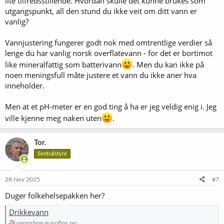
lite tilfredsstillende. Hvordan skulle det kunne brukes som
utgangspunkt, all den stund du ikke veit om ditt vann er
vanlig?
Vannjustering fungerer godt nok med omtrentlige verdier så
lenge du har vanlig norsk overflatevann - for det er bortimot
like mineralfattig som batterivann
. Men du kan ikke på
noen meningsfull måte justere et vann du ikke aner hva
inneholder.
Men at et pH-meter er en god ting å ha er jeg veldig enig i. Jeg
ville kjenne meg naken uten
.
Tor.
Sentralstyre
28 Nov 2025
#7
Duger folkehelsepakken her?
Drikkevann
vannshop.eurofins.no