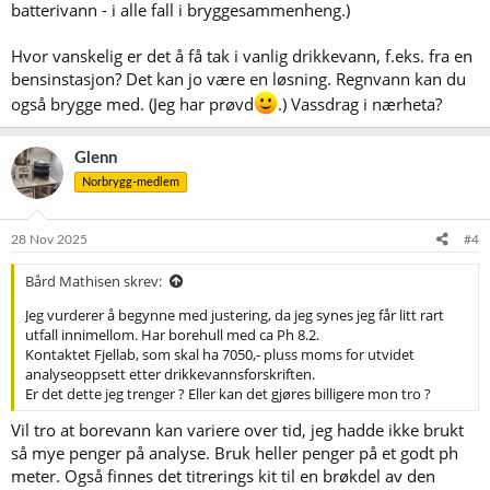
batterivann - i alle fall i bryggesammenheng.)
Hvor vanskelig er det å få tak i vanlig drikkevann, f.eks. fra en
bensinstasjon? Det kan jo være en løsning. Regnvann kan du
også brygge med. (Jeg har prøvd
.) Vassdrag i nærheta?
Glenn
Norbrygg-medlem
28 Nov 2025
#4
Bård Mathisen skrev:
Jeg vurderer å begynne med justering, da jeg synes jeg får litt rart
utfall innimellom. Har borehull med ca Ph 8.2.
Kontaktet Fjellab, som skal ha 7050,- pluss moms for utvidet
analyseoppsett etter drikkevannsforskriften.
Er det dette jeg trenger ? Eller kan det gjøres billigere mon tro ?
Vil tro at borevann kan variere over tid, jeg hadde ikke brukt
så mye penger på analyse. Bruk heller penger på et godt ph
meter. Også finnes det titrerings kit til en brøkdel av den