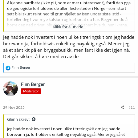
å kjenne hardheta (ikke pH, som er mer uinteressant), fordi den pga
de geologiske forholdene de aller fleste steder i Norge - som stort
sett blei skurt reint ned til grunnfjellet av isen under siste istid -
forteller deg hvor mye kalsium og karbonat du har. Begynner du å
borre deg ned privat, blir det mer uforutsigbart hva du har i krana.
Klikk for å utvide...
Både geologi, hydrologi og lokal forurensnings-/utslippshistorie
påvirker.
Jeg hadde nok investert i noen ulike titreringskit om jeg hadde
borevann ja, forholdsvis enkelt og nøyaktig også. Mener jeg
Antakelig er betydelig innhold av klorid og sulfat nokså sjeldent,
så et sånt kit på en bryggebutikk, men fant ikke det igjen nå.
men det er jo ikke det eneste man trenger å vite noe om. Og man
Det går sikkert å høre med en av de
trenger altså uansett å
vite
.
R
Finn Berger
e
a
k
Finn Berger
s
Moderator
j
o
n
e
29 Nov 2025
#11
r
:
Glenn skrev:
Jeg hadde nok investert i noen ulike titreringskit om jeg hadde
borevann ja, forholdsvis enkelt og nøyaktig også. Mener jeg så et