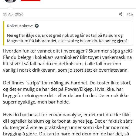
13 Apr 2026
#16
Rolknut skrev:
Nei eg har ikkje da. Er det greit nok at eg får eit tall på Kalsium og
Magnesium frå laboratoriet, eller skal eg be om dh. Ka bør eg gjera?
Hvordan funker vannet ditt i hverdagen? Skummer såpa greit?
Får du belegg i kokekar/ vannkoker? Blit tøyet i vaskemaskina
litt stivt? I så fall har du en del kalsium, i alle fall mer enn
vanlig i norsk drikkevann, som jo stort sett er overflatevann
Det finnes "strips" for måling av hardhet. De koster ikke stort,
og det er mulig de har det på Power/Elkjøp. Hvis ikke, har
bryggeforretningene det - eller de bør ha det. De er nok ikke
supernøyaktige, men bør holde.
Hvis du har betalt for en vannanalyse, er det rart du ikke fikk
dH og/eller kalsium og karbonat, synes jeg. Det er faktisk sånt
du trenger å vite av praktiske grunner som ikke har noe med
brygging å gjøre. Du kan jo høre med dem om de har det, så