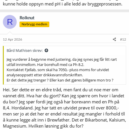
kunne holde oppsyn med pH i alle ledd av bryggeprosessen.
Rolknut
R
Norbrygg-medlem
12 Apr 2026
#12
Bård Mathisen skrev:
Jeg vurderer å begynne med justering, da jeg synes jeg får litt rart
utfall innimellom. Har borehull med ca Ph 8.2.
Kontaktet Fjellab, som skal ha 7050,- pluss moms for utvidet
analyseoppsett etter drikkevannsforskriften.
Er det dette jeg trenger ? Eller kan det gjøres billigere mon tro ?
Hei. Ser dette er en eldre tråd, men fant du ut noe mer om
vannet ditt. Hva har du gjort? Kan jeg spørre om hvor i landet
du bor? Jeg spør fordi jeg også har borevann med en Ph på
8,4. Hordaland. Jeg har tatt en utvidet prøve til over 8000,-
men ser jo at det her er endel resultat jeg mangler i forhold tll
å kunne legge alt inn i Brewfather. Det er Bikarbonat, Kalsium,
Magnesium. Hvilken løsning gikk du for?