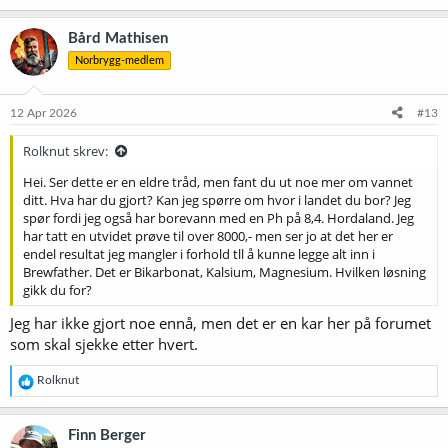
Bård Mathisen
Norbrygg-medlem
12 Apr 2026
#13
Rolknut skrev:
Hei. Ser dette er en eldre tråd, men fant du ut noe mer om vannet
ditt. Hva har du gjort? Kan jeg spørre om hvor i landet du bor? Jeg
spør fordi jeg også har borevann med en Ph på 8,4. Hordaland. Jeg
har tatt en utvidet prøve til over 8000,- men ser jo at det her er
endel resultat jeg mangler i forhold tll å kunne legge alt inn i
Brewfather. Det er Bikarbonat, Kalsium, Magnesium. Hvilken løsning
gikk du for?
Jeg har ikke gjort noe ennå, men det er en kar her på forumet
som skal sjekke etter hvert.
R
Rolknut
e
a
k
Finn Berger
s