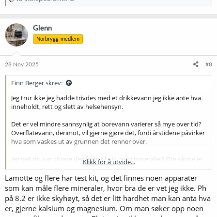
Glenn
Norbrygg-medlem
28 Nov 2025
#8
Finn Berger skrev:
Jeg trur ikke jeg hadde trivdes med et drikkevann jeg ikke ante hva
inneholdt, rett og slett av helsehensyn.
Det er vel mindre sannsynlig at borevann varierer så mye over tid?
Overflatevann, derimot, vil gjerne gjøre det, fordi årstidene påvirker
hva som vaskes ut av grunnen det renner over.
Jeg veit du kan titrere deg fram til pH, men mineraler? Om sånne er
Klikk for å utvide...
tilgjengelige, er det jo interessant. Jeg fant ikke noe da jeg søkte. I
USA finnes det - som sagt over - sett for ølbryggere.
Lamotte og flere har test kit, og det finnes noen apparater
som kan måle flere mineraler, hvor bra de er vet jeg ikke. Ph
Mineralprofilen på borevannet vil vel avhenge mye av lokale
på 8.2 er ikke skyhøyt, så det er litt hardhet man kan anta hva
forhold, og å basere seg på hva som måtte være vanlig, virker lite
er, gjerne kalsium og magnesium. Om man søker opp noen
tilfredsstillende. Hvordan skulle det kunne brukes som